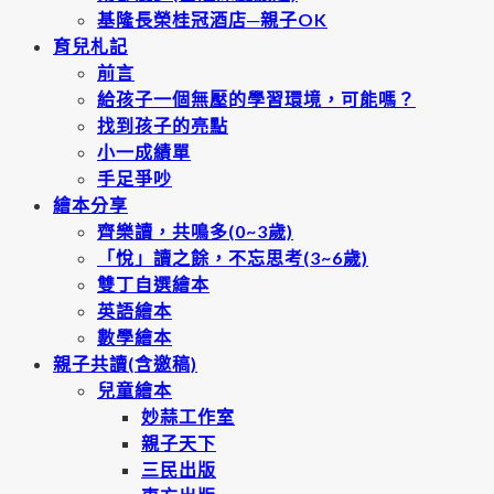
基隆長榮桂冠酒店─親子OK
育兒札記
前言
給孩子一個無壓的學習環境，可能嗎？
找到孩子的亮點
小一成績單
手足爭吵
繪本分享
齊樂讀，共鳴多(0~3歲)
「悅」讀之餘，不忘思考(3~6歲)
雙丁自選繪本
英語繪本
數學繪本
親子共讀(含邀稿)
兒童繪本
妙蒜工作室
親子天下
三民出版