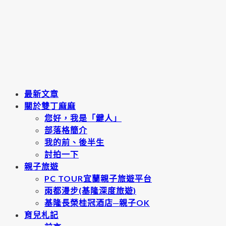
最新文章
關於雙丁麻麻
您好，我是「鍵人」
部落格簡介
我的前、後半生
討拍一下
親子旅遊
PC TOUR宜蘭親子旅遊平台
雨都漫步(基隆深度旅遊)
基隆長榮桂冠酒店─親子OK
育兒札記