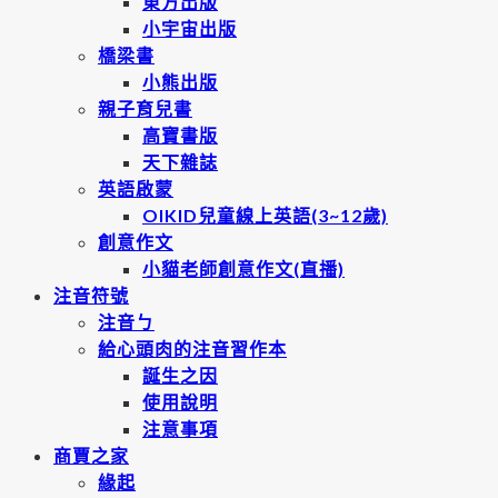
東方出版
小宇宙出版
橋梁書
小熊出版
親子育兒書
高寶書版
天下雜誌
英語啟蒙
OIKID兒童線上英語(3~12歲)
創意作文
小貓老師創意作文(直播)
注音符號
注音ㄅ
給心頭肉的注音習作本
誕生之因
使用說明
注意事項
商賈之家
緣起