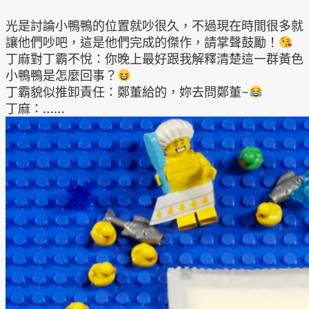
光是討論小鴨鴨的位置就吵很久，不過現在時間很多就
讓他們吵吧，這是他們完成的傑作，請掌聲鼓勵！
丁麻對丁霸不悅：你晚上最好跟我解釋清楚這一群黃色
小鴨鴨是怎麼回事？
丁霸貌似推卸責任：鄭董給的，妳去問鄭董~
丁麻：……