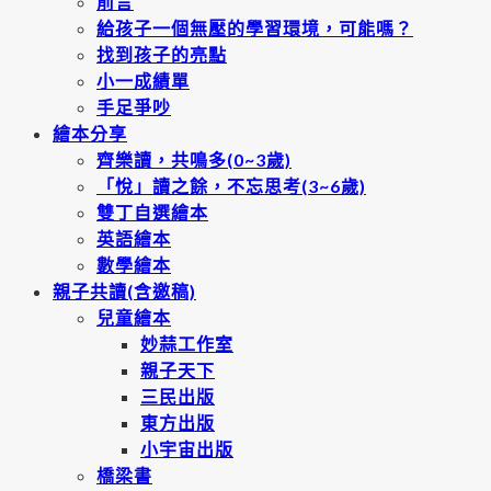
前言
給孩子一個無壓的學習環境，可能嗎？
找到孩子的亮點
小一成績單
手足爭吵
繪本分享
齊樂讀，共鳴多(0~3歲)
「悅」讀之餘，不忘思考(3~6歲)
雙丁自選繪本
英語繪本
數學繪本
親子共讀(含邀稿)
兒童繪本
妙蒜工作室
親子天下
三民出版
東方出版
小宇宙出版
橋梁書