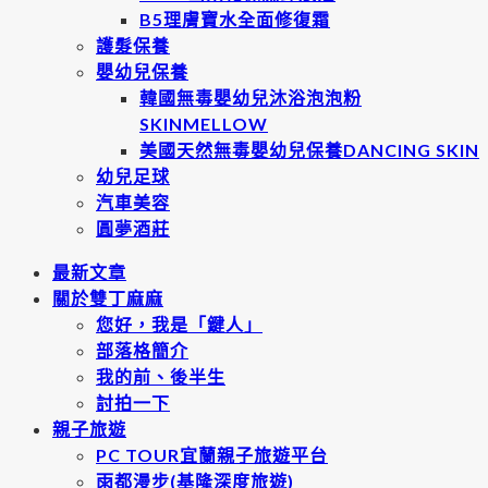
B5理膚寶水全面修復霜
護髮保養
嬰幼兒保養
韓國無毒嬰幼兒沐浴泡泡粉
SKINMELLOW
美國天然無毒嬰幼兒保養DANCING SKIN
幼兒足球
汽車美容
圓夢酒莊
最新文章
關於雙丁麻麻
您好，我是「鍵人」
部落格簡介
我的前、後半生
討拍一下
親子旅遊
PC TOUR宜蘭親子旅遊平台
雨都漫步(基隆深度旅遊)