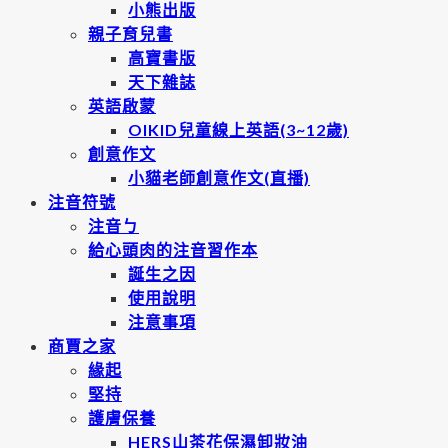
小熊出版
親子育兒書
高寶書版
天下雜誌
英語啟蒙
OIKID兒童線上英語(3~12歲)
創意作文
小貓老師創意作文(直播)
注音符號
注音ㄅ
給心頭肉的注音習作本
誕生之因
使用說明
注意事項
商賈之家
緣起
堅持
護膚保養
HERS山茶花保濕卸妝油