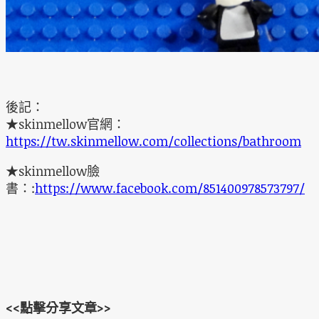
後記：
★skinmellow官網：
https://tw.skinmellow.com/collections/bathroom
★skinmellow臉
書：:
https://www.facebook.com/851400978573797/
<<點擊分享文章>>