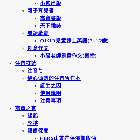
小熊出版
親子育兒書
高寶書版
天下雜誌
英語啟蒙
OIKID兒童線上英語(3~12歲)
創意作文
小貓老師創意作文(直播)
注音符號
注音ㄅ
給心頭肉的注音習作本
誕生之因
使用說明
注意事項
商賈之家
緣起
堅持
護膚保養
HERS山茶花保濕卸妝油