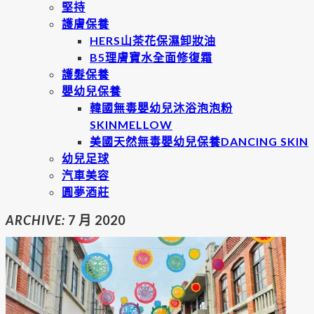
堅持
護膚保養
HERS山茶花保濕卸妝油
B5理膚寶水全面修復霜
護髮保養
嬰幼兒保養
韓國無毒嬰幼兒沐浴泡泡粉
SKINMELLOW
美國天然無毒嬰幼兒保養DANCING SKIN
幼兒足球
汽車美容
圓夢酒莊
ARCHIVE:
7 月 2020