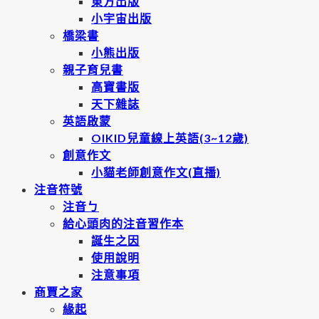
東方出版
小宇宙出版
橋梁書
小熊出版
親子育兒書
高寶書版
天下雜誌
英語啟蒙
OIKID兒童線上英語(3~12歲)
創意作文
小貓老師創意作文(直播)
注音符號
注音ㄅ
給心頭肉的注音習作本
誕生之因
使用說明
注意事項
商賈之家
緣起