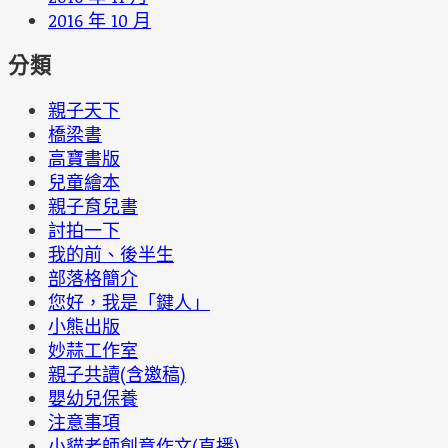
2016 年 10 月
分類
親子天下
橋梁書
高寶書版
兒童繪本
親子育兒書
討拍一下
我的前、後半生
部落格簡介
您好，我是「鍵人」
小熊出版
妙蒜工作室
親子共讀(含邀稿)
嬰幼兒保養
注意事項
小貓老師創意作文(直播)