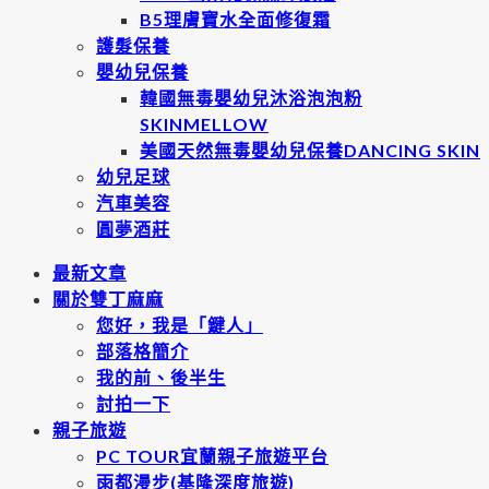
B5理膚寶水全面修復霜
護髮保養
嬰幼兒保養
韓國無毒嬰幼兒沐浴泡泡粉
SKINMELLOW
美國天然無毒嬰幼兒保養DANCING SKIN
幼兒足球
汽車美容
圓夢酒莊
最新文章
關於雙丁麻麻
您好，我是「鍵人」
部落格簡介
我的前、後半生
討拍一下
親子旅遊
PC TOUR宜蘭親子旅遊平台
雨都漫步(基隆深度旅遊)