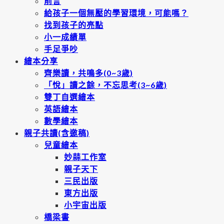
前言
給孩子一個無壓的學習環境，可能嗎？
找到孩子的亮點
小一成績單
手足爭吵
繪本分享
齊樂讀，共鳴多(0~3歲)
「悅」讀之餘，不忘思考(3~6歲)
雙丁自選繪本
英語繪本
數學繪本
親子共讀(含邀稿)
兒童繪本
妙蒜工作室
親子天下
三民出版
東方出版
小宇宙出版
橋梁書