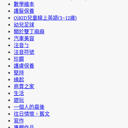
數學繪本
護髮保養
OiKID兒童線上英語(3~12歲)
幼兒足球
關於雙丁麻麻
汽車美容
注音ㄅ
注音符號
珍饌
護膚保養
堅持
緣起
商賈之家
生活
遊玩
一個人的晨後
往日情懷，舊文
寫作
專欄作品