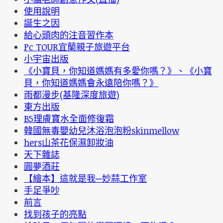
使用說明
誕生之因
給心頭肉的注音習作本
Pc TOUR宜蘭親子旅遊平台
小宇宙出版
《小寶貝，你知道媽媽有多愛你嗎？》、《小寶
貝，你知道媽媽會永遠陪你嗎？》
雨都漫步(基隆深度旅遊)
東方出版
B5理膚寶水全面修復霜
韓國無毒嬰幼兒沐浴泡泡粉skinmellow
hers山茶花保濕卸妝油
天下雜誌
圓夢酒莊
【繪本】這就是我─妙蒜工作室
手足爭吵
前言
找到孩子的亮點