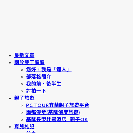
最新文章
關於雙丁麻麻
您好，我是「鍵人」
部落格簡介
我的前、後半生
討拍一下
親子旅遊
PC TOUR宜蘭親子旅遊平台
雨都漫步(基隆深度旅遊)
基隆長榮桂冠酒店─親子OK
育兒札記