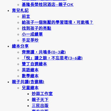
基隆長榮桂冠酒店─親子OK
育兒札記
前言
給孩子一個無壓的學習環境，可能嗎？
找到孩子的亮點
小一成績單
手足爭吵
繪本分享
齊樂讀，共鳴多(0~3歲)
「悅」讀之餘，不忘思考(3~6歲)
雙丁自選繪本
英語繪本
數學繪本
親子共讀(含邀稿)
兒童繪本
妙蒜工作室
親子天下
三民出版