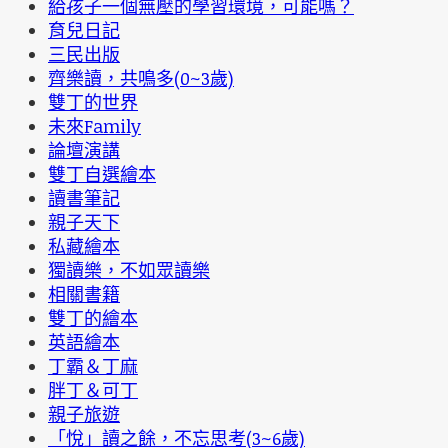
給孩子一個無壓的學習環境，可能嗎？
育兒日記
三民出版
齊樂讀，共鳴多(0~3歲)
雙丁的世界
未來Family
論壇演講
雙丁自選繪本
讀書筆記
親子天下
私藏繪本
獨讀樂，不如眾讀樂
相關書籍
雙丁的繪本
英語繪本
丁霸＆丁麻
胖丁＆可丁
親子旅遊
「悅」讀之餘，不忘思考(3~6歲)