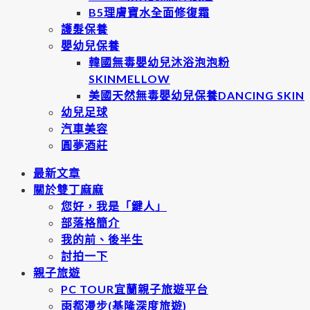
B5理膚寶水全面修復霜
護髮保養
嬰幼兒保養
韓國無毒嬰幼兒沐浴泡泡粉
SKINMELLOW
美國天然無毒嬰幼兒保養DANCING SKIN
幼兒足球
汽車美容
圓夢酒莊
最新文章
關於雙丁麻麻
您好，我是「鍵人」
部落格簡介
我的前、後半生
討拍一下
親子旅遊
PC TOUR宜蘭親子旅遊平台
雨都漫步(基隆深度旅遊)