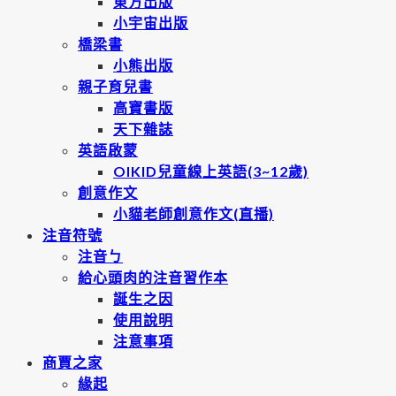
東方出版
小宇宙出版
橋梁書
小熊出版
親子育兒書
高寶書版
天下雜誌
英語啟蒙
OIKID兒童線上英語(3~12歲)
創意作文
小貓老師創意作文(直播)
注音符號
注音ㄅ
給心頭肉的注音習作本
誕生之因
使用說明
注意事項
商賈之家
緣起