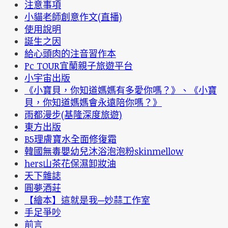
注意事項
小貓老師創意作文(直播)
使用說明
誕生之因
給心頭肉的注音習作本
Pc TOUR宜蘭親子旅遊平台
小宇宙出版
《小寶貝，你知道媽媽有多愛你嗎？》、《小寶
貝，你知道媽媽會永遠陪你嗎？》
雨都漫步(基隆深度旅遊)
東方出版
B5理膚寶水全面修復霜
韓國無毒嬰幼兒沐浴泡泡粉skinmellow
hers山茶花保濕卸妝油
天下雜誌
圓夢酒莊
【繪本】這就是我─妙蒜工作室
手足爭吵
前言