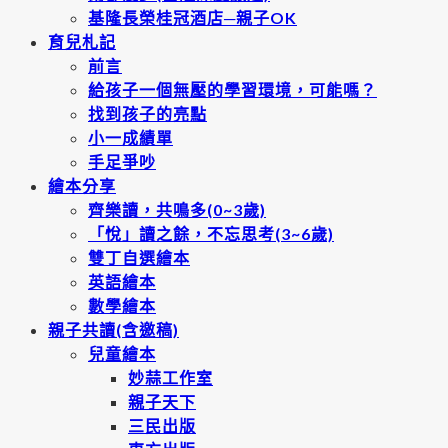
基隆長榮桂冠酒店─親子OK
育兒札記
前言
給孩子一個無壓的學習環境，可能嗎？
找到孩子的亮點
小一成績單
手足爭吵
繪本分享
齊樂讀，共鳴多(0~3歲)
「悅」讀之餘，不忘思考(3~6歲)
雙丁自選繪本
英語繪本
數學繪本
親子共讀(含邀稿)
兒童繪本
妙蒜工作室
親子天下
三民出版