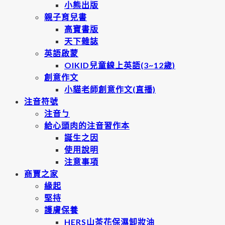
小熊出版
親子育兒書
高寶書版
天下雜誌
英語啟蒙
OIKID兒童線上英語(3~12歲)
創意作文
小貓老師創意作文(直播)
注音符號
注音ㄅ
給心頭肉的注音習作本
誕生之因
使用說明
注意事項
商賈之家
緣起
堅持
護膚保養
HERS山茶花保濕卸妝油