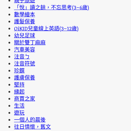
親子旅遊
「悅」讀之餘，不忘思考(3~6歲)
數學繪本
護髮保養
OiKID兒童線上英語(3~12歲)
幼兒足球
關於雙丁麻麻
汽車美容
注音ㄅ
注音符號
珍饌
護膚保養
堅持
緣起
商賈之家
生活
遊玩
一個人的晨後
往日情懷，舊文