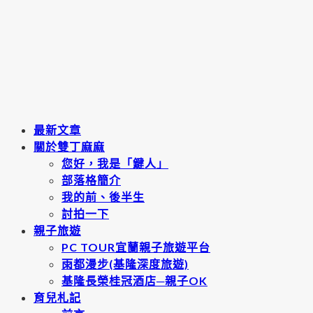
最新文章
關於雙丁麻麻
您好，我是「鍵人」
部落格簡介
我的前、後半生
討拍一下
親子旅遊
PC TOUR宜蘭親子旅遊平台
雨都漫步(基隆深度旅遊)
基隆長榮桂冠酒店─親子OK
育兒札記