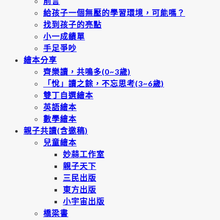
前言
給孩子一個無壓的學習環境，可能嗎？
找到孩子的亮點
小一成績單
手足爭吵
繪本分享
齊樂讀，共鳴多(0~3歲)
「悅」讀之餘，不忘思考(3~6歲)
雙丁自選繪本
英語繪本
數學繪本
親子共讀(含邀稿)
兒童繪本
妙蒜工作室
親子天下
三民出版
東方出版
小宇宙出版
橋梁書