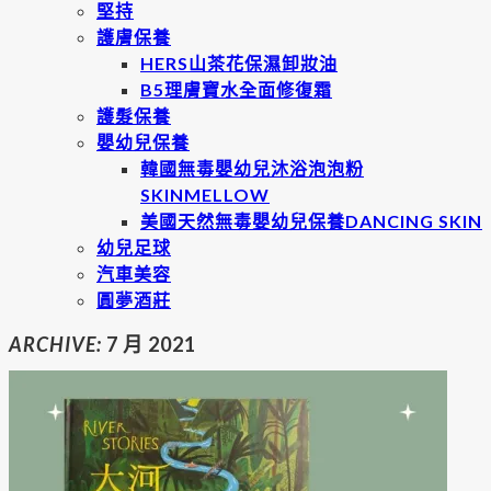
堅持
護膚保養
HERS山茶花保濕卸妝油
B5理膚寶水全面修復霜
護髮保養
嬰幼兒保養
韓國無毒嬰幼兒沐浴泡泡粉
SKINMELLOW
美國天然無毒嬰幼兒保養DANCING SKIN
幼兒足球
汽車美容
圓夢酒莊
ARCHIVE:
7 月 2021