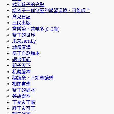
找到孩子的亮點
給孩子一個無壓的學習環境，可能嗎？
育兒日記
三民出版
齊樂讀，共鳴多(0~3歲)
雙丁的世界
未來Family
論壇演講
雙丁自選繪本
讀書筆記
親子天下
私藏繪本
獨讀樂，不如眾讀樂
相關書籍
雙丁的繪本
英語繪本
丁霸＆丁麻
胖丁＆可丁