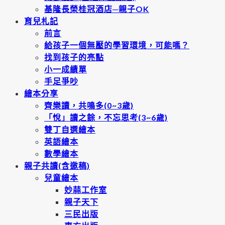
基隆長榮桂冠酒店─親子OK
育兒札記
前言
給孩子一個無壓的學習環境，可能嗎？
找到孩子的亮點
小一成績單
手足爭吵
繪本分享
齊樂讀，共鳴多(0~3歲)
「悅」讀之餘，不忘思考(3~6歲)
雙丁自選繪本
英語繪本
數學繪本
親子共讀(含邀稿)
兒童繪本
妙蒜工作室
親子天下
三民出版