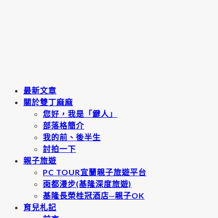
最新文章
關於雙丁麻麻
您好，我是「鍵人」
部落格簡介
我的前、後半生
討拍一下
親子旅遊
PC TOUR宜蘭親子旅遊平台
雨都漫步(基隆深度旅遊)
基隆長榮桂冠酒店─親子OK
育兒札記