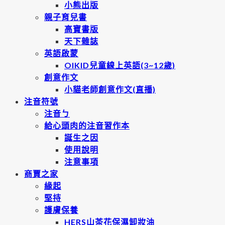
小熊出版
親子育兒書
高寶書版
天下雜誌
英語啟蒙
OIKID兒童線上英語(3~12歲)
創意作文
小貓老師創意作文(直播)
注音符號
注音ㄅ
給心頭肉的注音習作本
誕生之因
使用說明
注意事項
商賈之家
緣起
堅持
護膚保養
HERS山茶花保濕卸妝油