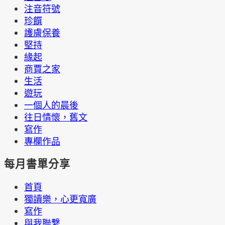
注音符號
珍饌
護膚保養
堅持
緣起
商賈之家
生活
遊玩
一個人的晨後
往日情懷，舊文
寫作
專欄作品
每月書單分享
首頁
獨讀樂，心更寬廣
寫作
與我聯繫