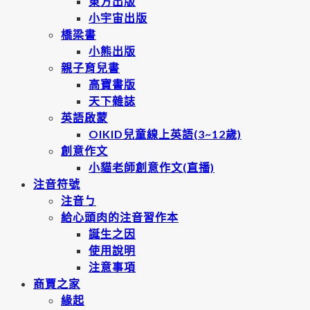
東方出版
小宇宙出版
橋梁書
小熊出版
親子育兒書
高寶書版
天下雜誌
英語啟蒙
OIKID兒童線上英語(3~12歲)
創意作文
小貓老師創意作文(直播)
注音符號
注音ㄅ
給心頭肉的注音習作本
誕生之因
使用說明
注意事項
商賈之家
緣起