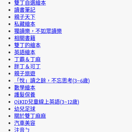
雙丁自選繪本
讀書筆記
親子天下
私藏繪本
獨讀樂，不如眾讀樂
相關書籍
雙丁的繪本
英語繪本
丁霸＆丁麻
胖丁＆可丁
親子旅遊
「悅」讀之餘，不忘思考(3~6歲)
數學繪本
護髮保養
OiKID兒童線上英語(3~12歲)
幼兒足球
關於雙丁麻麻
汽車美容
注音ㄅ