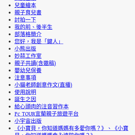
兒童繪本
親子育兒書
討拍一下
我的前、後半生
部落格簡介
您好，我是「鍵人」
小熊出版
妙蒜工作室
親子共讀(含邀稿)
嬰幼兒保養
注意事項
小貓老師創意作文(直播)
使用說明
誕生之因
給心頭肉的注音習作本
Pc TOUR宜蘭親子旅遊平台
小宇宙出版
《小寶貝，你知道媽媽有多愛你嗎？》、《小寶