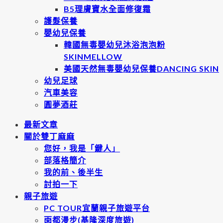
B5理膚寶水全面修復霜
護髮保養
嬰幼兒保養
韓國無毒嬰幼兒沐浴泡泡粉
SKINMELLOW
美國天然無毒嬰幼兒保養DANCING SKIN
幼兒足球
汽車美容
圓夢酒莊
最新文章
關於雙丁麻麻
您好，我是「鍵人」
部落格簡介
我的前、後半生
討拍一下
親子旅遊
PC TOUR宜蘭親子旅遊平台
雨都漫步(基隆深度旅遊)