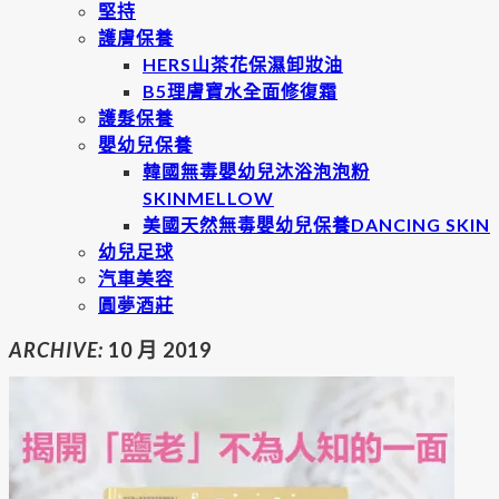
堅持
護膚保養
HERS山茶花保濕卸妝油
B5理膚寶水全面修復霜
護髮保養
嬰幼兒保養
韓國無毒嬰幼兒沐浴泡泡粉
SKINMELLOW
美國天然無毒嬰幼兒保養DANCING SKIN
幼兒足球
汽車美容
圓夢酒莊
ARCHIVE:
10 月 2019