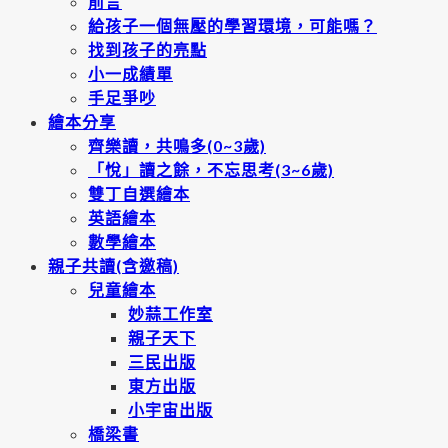
前言
給孩子一個無壓的學習環境，可能嗎？
找到孩子的亮點
小一成績單
手足爭吵
繪本分享
齊樂讀，共鳴多(0~3歲)
「悅」讀之餘，不忘思考(3~6歲)
雙丁自選繪本
英語繪本
數學繪本
親子共讀(含邀稿)
兒童繪本
妙蒜工作室
親子天下
三民出版
東方出版
小宇宙出版
橋梁書