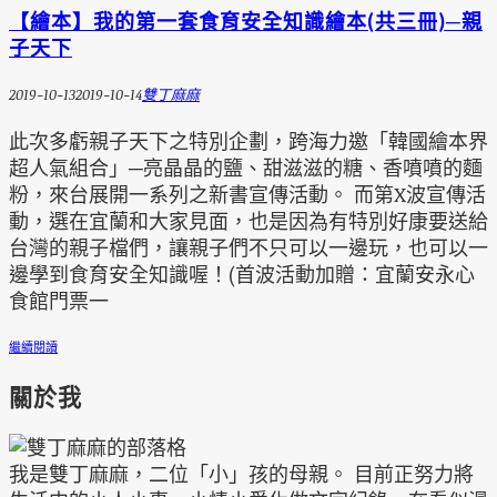
【繪本】我的第一套食育安全知識繪本(共三冊)─親
子天下
2019-10-13
2019-10-14
雙丁麻麻
此次多虧親子天下之特別企劃，跨海力邀「韓國繪本界
超人氣組合」─亮晶晶的鹽、甜滋滋的糖、香噴噴的麵
粉，來台展開一系列之新書宣傳活動。 而第X波宣傳活
動，選在宜蘭和大家見面，也是因為有特別好康要送給
台灣的親子檔們，讓親子們不只可以一邊玩，也可以一
邊學到食育安全知識喔！(首波活動加贈：宜蘭安永心
食館門票一
繼續閱讀
關於我
我是雙丁麻麻，二位「小」孩的母親。 目前正努力將