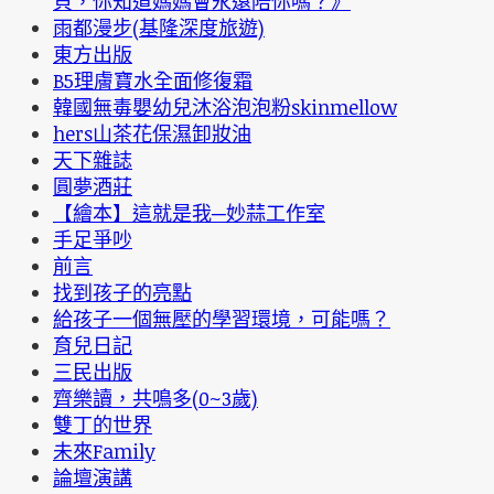
貝，你知道媽媽會永遠陪你嗎？》
雨都漫步(基隆深度旅遊)
東方出版
B5理膚寶水全面修復霜
韓國無毒嬰幼兒沐浴泡泡粉skinmellow
hers山茶花保濕卸妝油
天下雜誌
圓夢酒莊
【繪本】這就是我─妙蒜工作室
手足爭吵
前言
找到孩子的亮點
給孩子一個無壓的學習環境，可能嗎？
育兒日記
三民出版
齊樂讀，共鳴多(0~3歲)
雙丁的世界
未來Family
論壇演講