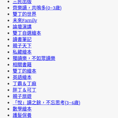
三民出版
齊樂讀，共鳴多(0~3歲)
雙丁的世界
未來Family
論壇演講
雙丁自選繪本
讀書筆記
親子天下
私藏繪本
獨讀樂，不如眾讀樂
相關書籍
雙丁的繪本
英語繪本
丁霸＆丁麻
胖丁＆可丁
親子旅遊
「悅」讀之餘，不忘思考(3~6歲)
數學繪本
護髮保養