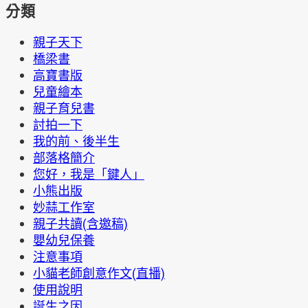
分類
親子天下
橋梁書
高寶書版
兒童繪本
親子育兒書
討拍一下
我的前、後半生
部落格簡介
您好，我是「鍵人」
小熊出版
妙蒜工作室
親子共讀(含邀稿)
嬰幼兒保養
注意事項
小貓老師創意作文(直播)
使用說明
誕生之因