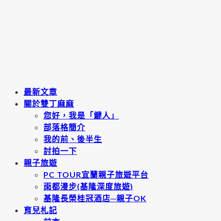
最新文章
關於雙丁麻麻
您好，我是「鍵人」
部落格簡介
我的前、後半生
討拍一下
親子旅遊
PC TOUR宜蘭親子旅遊平台
雨都漫步(基隆深度旅遊)
基隆長榮桂冠酒店─親子OK
育兒札記