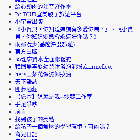
給心頭肉的注音習作本
Pc TOUR宜蘭親子旅遊平台
小宇宙出版
《小寶貝，你知道媽媽有多愛你嗎？》、《小寶
貝，你知道媽媽會永遠陪你嗎？》
雨都漫步(基隆深度旅遊)
東方出版
B5理膚寶水全面修復霜
韓國無毒嬰幼兒沐浴泡泡粉skinmellow
hers山茶花保濕卸妝油
天下雜誌
圓夢酒莊
【繪本】這就是我─妙蒜工作室
手足爭吵
前言
找到孩子的亮點
給孩子一個無壓的學習環境，可能嗎？
育兒日記