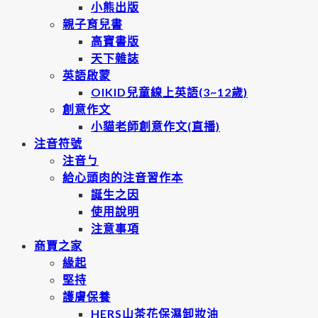
小熊出版
親子育兒書
高寶書版
天下雜誌
英語啟蒙
OIKID兒童線上英語(3~12歲)
創意作文
小貓老師創意作文(直播)
注音符號
注音ㄅ
給心頭肉的注音習作本
誕生之因
使用說明
注意事項
商賈之家
緣起
堅持
護膚保養
HERS山茶花保濕卸妝油