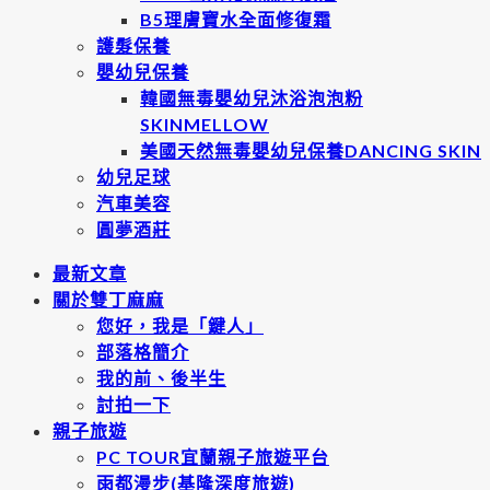
B5理膚寶水全面修復霜
護髮保養
嬰幼兒保養
韓國無毒嬰幼兒沐浴泡泡粉
SKINMELLOW
美國天然無毒嬰幼兒保養DANCING SKIN
幼兒足球
汽車美容
圓夢酒莊
最新文章
關於雙丁麻麻
您好，我是「鍵人」
部落格簡介
我的前、後半生
討拍一下
親子旅遊
PC TOUR宜蘭親子旅遊平台
雨都漫步(基隆深度旅遊)