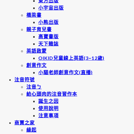
東方出版
小宇宙出版
橋梁書
小熊出版
親子育兒書
高寶書版
天下雜誌
英語啟蒙
OIKID兒童線上英語(3~12歲)
創意作文
小貓老師創意作文(直播)
注音符號
注音ㄅ
給心頭肉的注音習作本
誕生之因
使用說明
注意事項
商賈之家
緣起