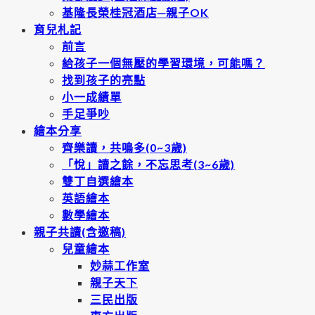
基隆長榮桂冠酒店─親子OK
育兒札記
前言
給孩子一個無壓的學習環境，可能嗎？
找到孩子的亮點
小一成績單
手足爭吵
繪本分享
齊樂讀，共鳴多(0~3歲)
「悅」讀之餘，不忘思考(3~6歲)
雙丁自選繪本
英語繪本
數學繪本
親子共讀(含邀稿)
兒童繪本
妙蒜工作室
親子天下
三民出版