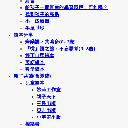
前言
給孩子一個無壓的學習環境，可能嗎？
找到孩子的亮點
小一成績單
手足爭吵
繪本分享
齊樂讀，共鳴多(0~3歲)
「悅」讀之餘，不忘思考(3~6歲)
雙丁自選繪本
英語繪本
數學繪本
親子共讀(含邀稿)
兒童繪本
妙蒜工作室
親子天下
三民出版
東方出版
小宇宙出版
橋梁書