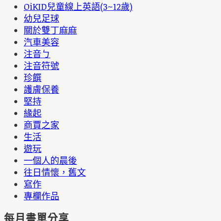
OiKID兒童線上英語(3~12歲)
幼兒足球
關於雙丁麻麻
汽車美容
注音ㄅ
注音符號
珍饌
護膚保養
堅持
緣起
商賈之家
生活
遊玩
一個人的晨後
往日情懷，舊文
寫作
專欄作品
每月書單分享