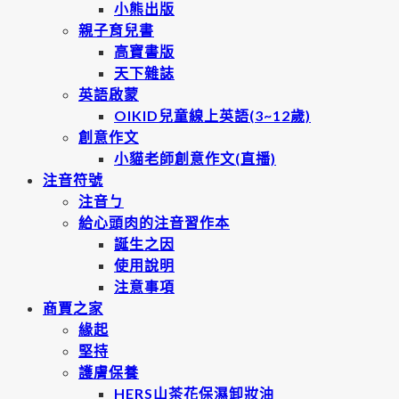
小熊出版
親子育兒書
高寶書版
天下雜誌
英語啟蒙
OIKID兒童線上英語(3~12歲)
創意作文
小貓老師創意作文(直播)
注音符號
注音ㄅ
給心頭肉的注音習作本
誕生之因
使用說明
注意事項
商賈之家
緣起
堅持
護膚保養
HERS山茶花保濕卸妝油