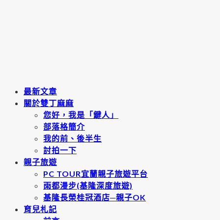
最新文章
關於雙丁麻麻
您好，我是「鍵人」
部落格簡介
我的前、後半生
討拍一下
親子旅遊
PC TOUR宜蘭親子旅遊平台
雨都漫步(基隆深度旅遊)
基隆長榮桂冠酒店─親子OK
育兒札記