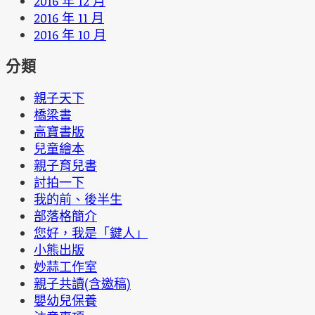
2016 年 12 月
2016 年 11 月
2016 年 10 月
分類
親子天下
橋梁書
高寶書版
兒童繪本
親子育兒書
討拍一下
我的前、後半生
部落格簡介
您好，我是「鍵人」
小熊出版
妙蒜工作室
親子共讀(含邀稿)
嬰幼兒保養