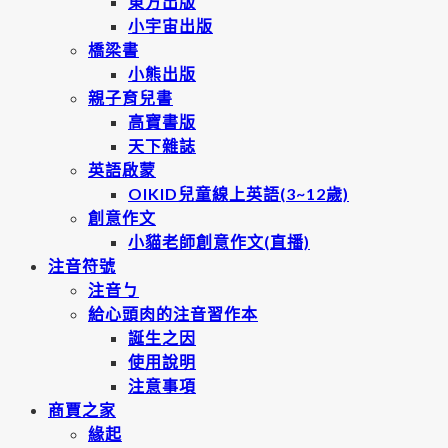
東方出版
小宇宙出版
橋梁書
小熊出版
親子育兒書
高寶書版
天下雜誌
英語啟蒙
OIKID兒童線上英語(3~12歲)
創意作文
小貓老師創意作文(直播)
注音符號
注音ㄅ
給心頭肉的注音習作本
誕生之因
使用說明
注意事項
商賈之家
緣起