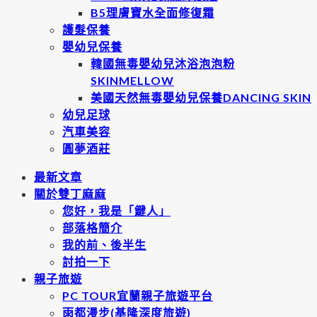
B5理膚寶水全面修復霜
護髮保養
嬰幼兒保養
韓國無毒嬰幼兒沐浴泡泡粉
SKINMELLOW
美國天然無毒嬰幼兒保養DANCING SKIN
幼兒足球
汽車美容
圓夢酒莊
最新文章
關於雙丁麻麻
您好，我是「鍵人」
部落格簡介
我的前、後半生
討拍一下
親子旅遊
PC TOUR宜蘭親子旅遊平台
雨都漫步(基隆深度旅遊)