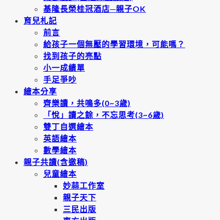
基隆長榮桂冠酒店─親子OK
育兒札記
前言
給孩子一個無壓的學習環境，可能嗎？
找到孩子的亮點
小一成績單
手足爭吵
繪本分享
齊樂讀，共鳴多(0~3歲)
「悅」讀之餘，不忘思考(3~6歲)
雙丁自選繪本
英語繪本
數學繪本
親子共讀(含邀稿)
兒童繪本
妙蒜工作室
親子天下
三民出版