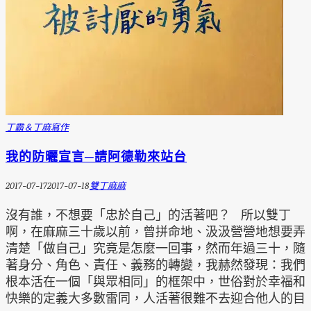
丁霸＆丁麻
寫作
我的防曬宣言─請阿德勒來站台
2017-07-17
2017-07-18
雙丁麻麻
沒有誰，不想要「忠於自己」的活著吧？ 所以雙丁
啊，在麻麻三十歲以前，曾拼命地、汲汲營營地想要弄
清楚「做自己」究竟是怎麼一回事，然而年過三十，隨
著身分、角色、責任、義務的轉變，我赫然發現：我們
根本活在一個「與眾相同」的框架中，世俗對於幸福和
快樂的定義大多數雷同，人活著很難不去迎合他人的目