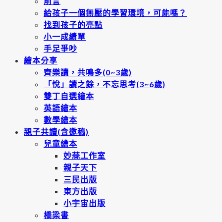
前言
給孩子一個無壓的學習環境，可能嗎？
找到孩子的亮點
小一成績單
手足爭吵
繪本分享
齊樂讀，共鳴多(0~3歲)
「悅」讀之餘，不忘思考(3~6歲)
雙丁自選繪本
英語繪本
數學繪本
親子共讀(含邀稿)
兒童繪本
妙蒜工作室
親子天下
三民出版
東方出版
小宇宙出版
橋梁書