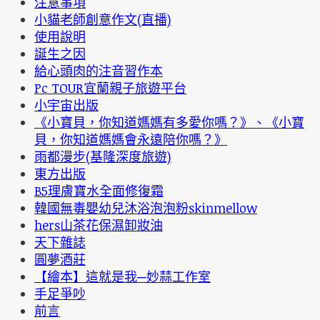
注意事項
小貓老師創意作文(直播)
使用說明
誕生之因
給心頭肉的注音習作本
Pc TOUR宜蘭親子旅遊平台
小宇宙出版
《小寶貝，你知道媽媽有多愛你嗎？》、《小寶
貝，你知道媽媽會永遠陪你嗎？》
雨都漫步(基隆深度旅遊)
東方出版
B5理膚寶水全面修復霜
韓國無毒嬰幼兒沐浴泡泡粉skinmellow
hers山茶花保濕卸妝油
天下雜誌
圓夢酒莊
【繪本】這就是我─妙蒜工作室
手足爭吵
前言