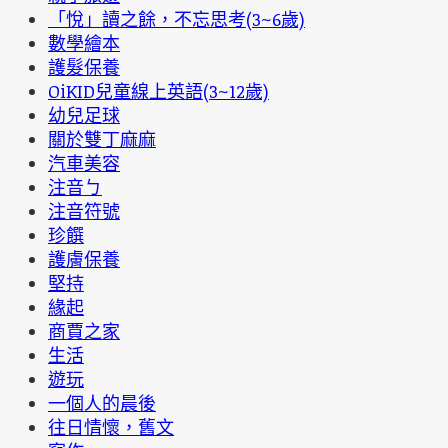
「悅」讀之餘，不忘思考(3~6歲)
數學繪本
護髮保養
OiKID兒童線上英語(3~12歲)
幼兒足球
關於雙丁麻麻
汽車美容
注音ㄅ
注音符號
珍饌
護膚保養
堅持
緣起
商賈之家
生活
遊玩
一個人的晨後
往日情懷，舊文