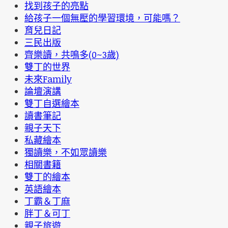
找到孩子的亮點
給孩子一個無壓的學習環境，可能嗎？
育兒日記
三民出版
齊樂讀，共鳴多(0~3歲)
雙丁的世界
未來Family
論壇演講
雙丁自選繪本
讀書筆記
親子天下
私藏繪本
獨讀樂，不如眾讀樂
相關書籍
雙丁的繪本
英語繪本
丁霸＆丁麻
胖丁＆可丁
親子旅遊