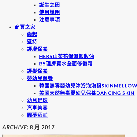
誕生之因
使用說明
注意事項
商賈之家
緣起
堅持
護膚保養
HERS山茶花保濕卸妝油
B5理膚寶水全面修復霜
護髮保養
嬰幼兒保養
韓國無毒嬰幼兒沐浴泡泡粉SKINMELLO
美國天然無毒嬰幼兒保養DANCING SKIN
幼兒足球
汽車美容
圓夢酒莊
ARCHIVE:
8 月 2017