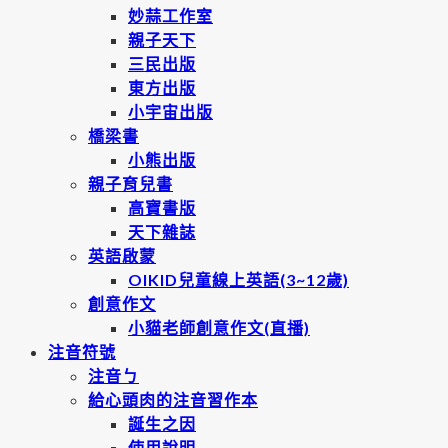
妙蒜工作室
親子天下
三民出版
東方出版
小宇宙出版
橋梁書
小熊出版
親子育兒書
高寶書版
天下雜誌
英語啟蒙
OIKID兒童線上英語(3~12歲)
創意作文
小貓老師創意作文(直播)
注音符號
注音ㄅ
給心頭肉的注音習作本
誕生之因
使用說明