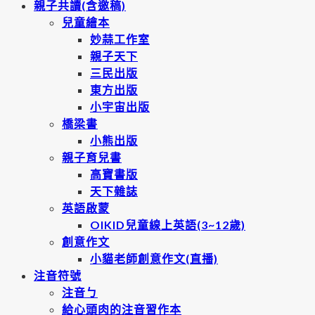
親子共讀(含邀稿)
兒童繪本
妙蒜工作室
親子天下
三民出版
東方出版
小宇宙出版
橋梁書
小熊出版
親子育兒書
高寶書版
天下雜誌
英語啟蒙
OIKID兒童線上英語(3~12歲)
創意作文
小貓老師創意作文(直播)
注音符號
注音ㄅ
給心頭肉的注音習作本