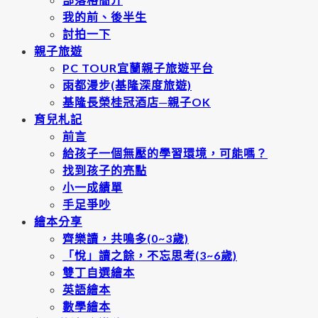
我的前、後半生
討拍一下
親子旅遊
PC TOUR宜蘭親子旅遊平台
雨都漫步(基隆深度旅遊)
基隆長榮桂冠酒店─親子OK
育兒札記
前言
給孩子一個無壓的學習環境，可能嗎？
找到孩子的亮點
小一成績單
手足爭吵
繪本分享
齊樂讀，共鳴多(0~3歲)
「悅」讀之餘，不忘思考(3~6歲)
雙丁自選繪本
英語繪本
數學繪本