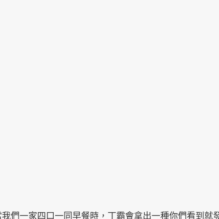
早晨，當我們一家四口一同早餐時，丁霸會拿出一種你們看到