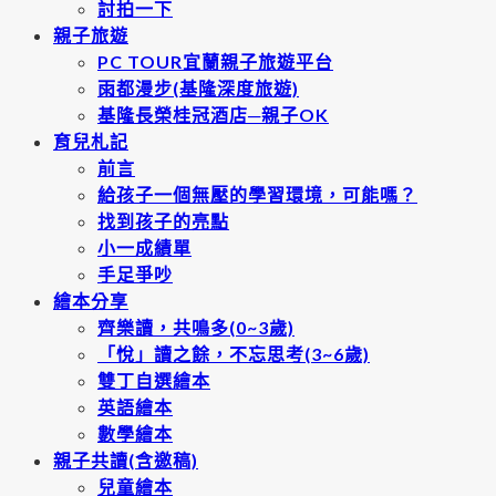
討拍一下
親子旅遊
PC TOUR宜蘭親子旅遊平台
雨都漫步(基隆深度旅遊)
基隆長榮桂冠酒店─親子OK
育兒札記
前言
給孩子一個無壓的學習環境，可能嗎？
找到孩子的亮點
小一成績單
手足爭吵
繪本分享
齊樂讀，共鳴多(0~3歲)
「悅」讀之餘，不忘思考(3~6歲)
雙丁自選繪本
英語繪本
數學繪本
親子共讀(含邀稿)
兒童繪本