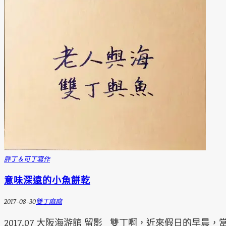
胖丁＆可丁
寫作
意味深遠的小魚餅乾
2017-08-30
雙丁麻麻
2017.07 大阪海游館 留影 雙丁啊，近來假日的