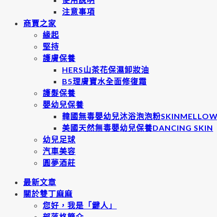
注意事項
商賈之家
緣起
堅持
護膚保養
HERS山茶花保濕卸妝油
B5理膚寶水全面修復霜
護髮保養
嬰幼兒保養
韓國無毒嬰幼兒沐浴泡泡粉SKINMELLO
美國天然無毒嬰幼兒保養DANCING SKIN
幼兒足球
汽車美容
圓夢酒莊
最新文章
關於雙丁麻麻
您好，我是「鍵人」
部落格簡介