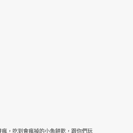
就發瘋，吃到會瘋掉的小魚餅乾，跟你們玩