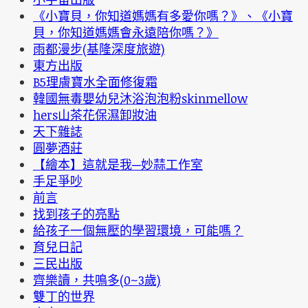
《小寶貝，你知道媽媽有多愛你嗎？》、《小寶
貝，你知道媽媽會永遠陪你嗎？》
雨都漫步(基隆深度旅遊)
東方出版
B5理膚寶水全面修復霜
韓國無毒嬰幼兒沐浴泡泡粉skinmellow
hers山茶花保濕卸妝油
天下雜誌
圓夢酒莊
【繪本】這就是我─妙蒜工作室
手足爭吵
前言
找到孩子的亮點
給孩子一個無壓的學習環境，可能嗎？
育兒日記
三民出版
齊樂讀，共鳴多(0~3歲)
雙丁的世界