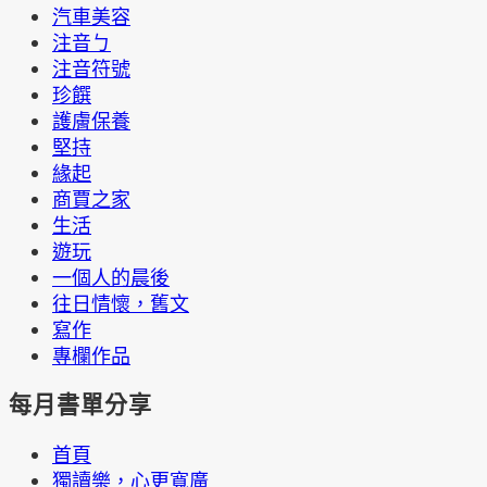
汽車美容
注音ㄅ
注音符號
珍饌
護膚保養
堅持
緣起
商賈之家
生活
遊玩
一個人的晨後
往日情懷，舊文
寫作
專欄作品
每月書單分享
首頁
獨讀樂，心更寬廣