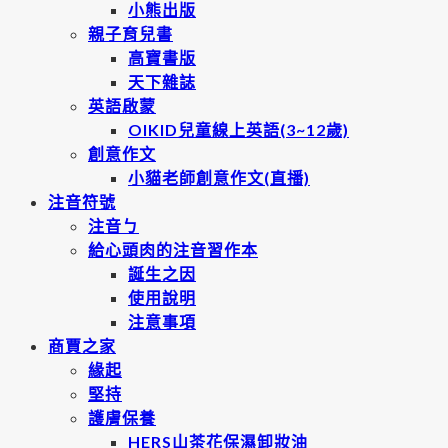
小熊出版
親子育兒書
高寶書版
天下雜誌
英語啟蒙
OIKID兒童線上英語(3~12歲)
創意作文
小貓老師創意作文(直播)
注音符號
注音ㄅ
給心頭肉的注音習作本
誕生之因
使用說明
注意事項
商賈之家
緣起
堅持
護膚保養
HERS山茶花保濕卸妝油