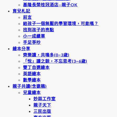
基隆長榮桂冠酒店─親子OK
育兒札記
前言
給孩子一個無壓的學習環境，可能嗎？
找到孩子的亮點
小一成績單
手足爭吵
繪本分享
齊樂讀，共鳴多(0~3歲)
「悅」讀之餘，不忘思考(3~6歲)
雙丁自選繪本
英語繪本
數學繪本
親子共讀(含邀稿)
兒童繪本
妙蒜工作室
親子天下
三民出版