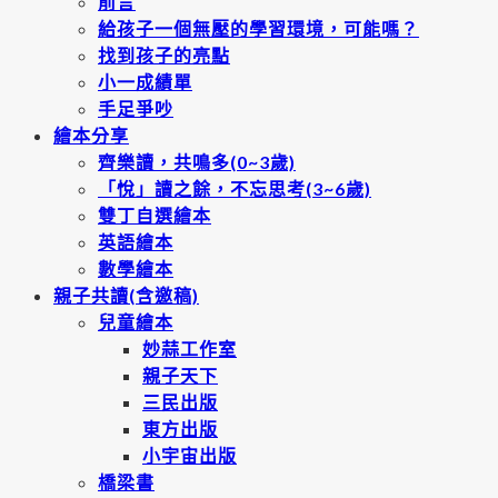
前言
給孩子一個無壓的學習環境，可能嗎？
找到孩子的亮點
小一成績單
手足爭吵
繪本分享
齊樂讀，共鳴多(0~3歲)
「悅」讀之餘，不忘思考(3~6歲)
雙丁自選繪本
英語繪本
數學繪本
親子共讀(含邀稿)
兒童繪本
妙蒜工作室
親子天下
三民出版
東方出版
小宇宙出版
橋梁書