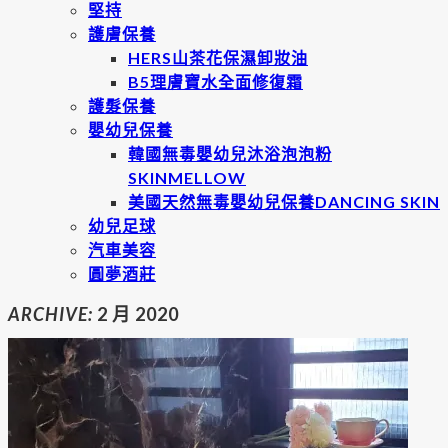
堅持
護膚保養
HERS山茶花保濕卸妝油
B5理膚寶水全面修復霜
護髮保養
嬰幼兒保養
韓國無毒嬰幼兒沐浴泡泡粉
SKINMELLOW
美國天然無毒嬰幼兒保養DANCING SKIN
幼兒足球
汽車美容
圓夢酒莊
ARCHIVE:
2 月 2020