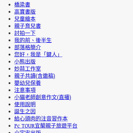
橋梁書
高寶書版
兒童繪本
親子育兒書
討拍一下
我的前、後半生
部落格簡介
您好，我是「鍵人」
小熊出版
妙蒜工作室
親子共讀(含邀稿)
嬰幼兒保養
注意事項
小貓老師創意作文(直播)
使用說明
誕生之因
給心頭肉的注音習作本
Pc TOUR宜蘭親子旅遊平台
小宇宙出版