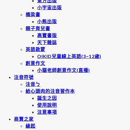
東方出版
小宇宙出版
橋梁書
小熊出版
親子育兒書
高寶書版
天下雜誌
英語啟蒙
OIKID兒童線上英語(3~12歲)
創意作文
小貓老師創意作文(直播)
注音符號
注音ㄅ
給心頭肉的注音習作本
誕生之因
使用說明
注意事項
商賈之家
緣起