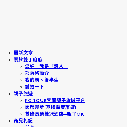
最新文章
關於雙丁麻麻
您好，我是「鍵人」
部落格簡介
我的前、後半生
討拍一下
親子旅遊
PC TOUR宜蘭親子旅遊平台
雨都漫步(基隆深度旅遊)
基隆長榮桂冠酒店─親子OK
育兒札記