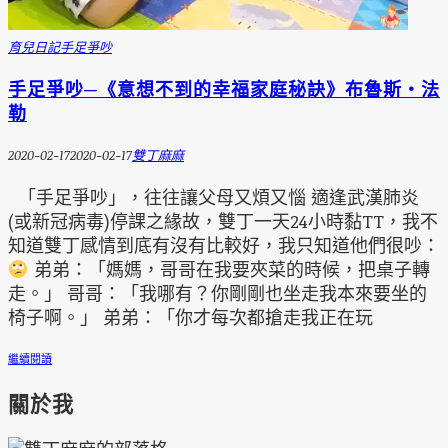
育兒日記
手足爭吵
手足爭吵─《意想不到的幸福家庭秘訣》布魯斯‧法
勒
2020-02-17
2020-02-17
雙丁麻麻
「手足爭吵」，往往讓父母又煩又惱 適逢武漢肺炎
(或新冠病毒)停課之緣故，雙丁一天24小時黏TT，我不
知道雙丁感情到底有沒有比較好，我只知道他們很吵：
弟弟：「媽媽，哥哥在我要夾菜的時候，把桌子轉
走。」 哥哥：「我哪有？你剛剛也坐走我本來要坐的
椅子啊。」 弟弟：「你才每次都搶走我正在玩
繼續閱讀
關於我