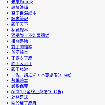
未來Family
論壇演講
雙丁自選繪本
讀書筆記
親子天下
私藏繪本
獨讀樂，不如眾讀樂
相關書籍
雙丁的繪本
英語繪本
丁霸＆丁麻
胖丁＆可丁
親子旅遊
「悅」讀之餘，不忘思考(3~6歲)
數學繪本
護髮保養
OiKID兒童線上英語(3~12歲)
幼兒足球
關於雙丁麻麻