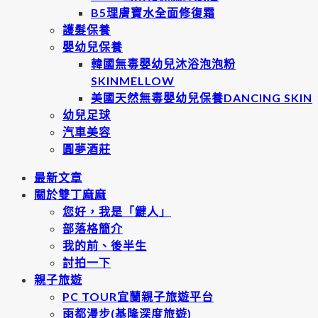
B5理膚寶水全面修復霜
護髮保養
嬰幼兒保養
韓國無毒嬰幼兒沐浴泡泡粉
SKINMELLOW
美國天然無毒嬰幼兒保養DANCING SKIN
幼兒足球
汽車美容
圓夢酒莊
最新文章
關於雙丁麻麻
您好，我是「鍵人」
部落格簡介
我的前、後半生
討拍一下
親子旅遊
PC TOUR宜蘭親子旅遊平台
雨都漫步(基隆深度旅遊)