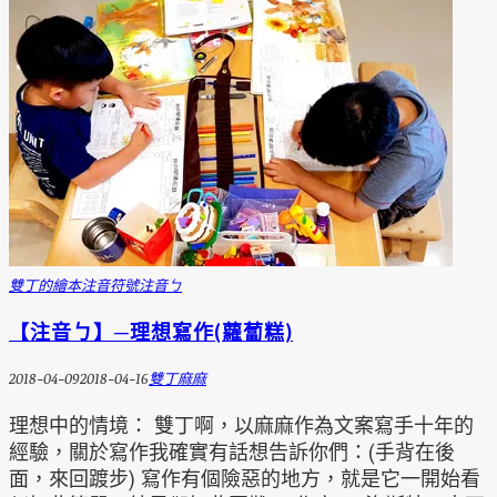
雙丁的繪本
注音符號
注音ㄅ
【注音ㄅ】─理想寫作(蘿蔔糕)
2018-04-09
2018-04-16
雙丁麻麻
理想中的情境： 雙丁啊，以麻麻作為文案寫手十年的
經驗，關於寫作我確實有話想告訴你們：(手背在後
面，來回踱步) 寫作有個險惡的地方，就是它一開始看