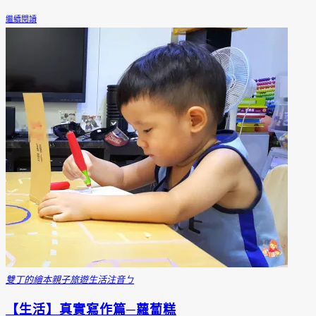
繼續閱讀
雙丁的繪本
親子旅遊
生活
注音ㄅ
【生活】真實寫作篇─蘿蔔糕