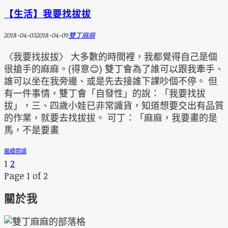
【生活】我要找拔拔
2018-04-03
2018-04-09
雙丁麻麻
〈我要找拔拔〉 大多數的時間裡，我都覺得自己是個
很搶手的麻麻。(得意😊) 雙丁會為了誰可以跟我牽手、
誰可以坐在我旁邊、或是先去接誰下課吵個不停。 但
有一件事情，雙丁會「自發性」的說：「我要找拔
拔」，三、四歲小娃已非常識貨，知道想要交出有品質
的作業，就要去找拔拔。 可丁：「麻麻，我要畫的是
馬，不是要畫
繼續閱讀
1
2
Page 1 of 2
關於我