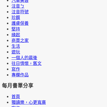
汽車美容
注音ㄅ
注音符號
珍饌
護膚保養
堅持
緣起
商賈之家
生活
遊玩
一個人的晨後
往日情懷，舊文
寫作
專欄作品
每月書單分享
首頁
獨讀樂，心更寬廣