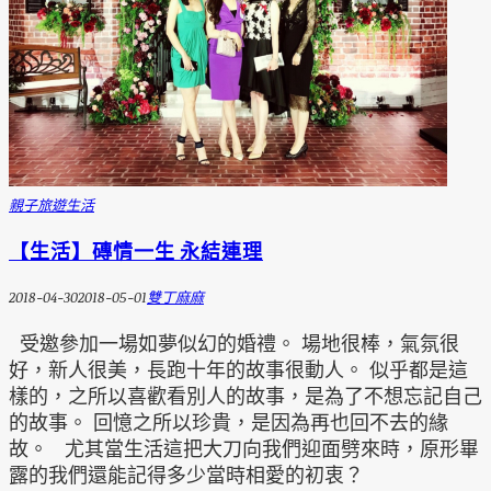
親子旅遊
生活
【生活】磚情一生 永結連理
2018-04-30
2018-05-01
雙丁麻麻
受邀參加一場如夢似幻的婚禮。 場地很棒，氣氛很
好，新人很美，長跑十年的故事很動人。 似乎都是這
樣的，之所以喜歡看別人的故事，是為了不想忘記自己
的故事。 回憶之所以珍貴，是因為再也回不去的緣
故。 尤其當生活這把大刀向我們迎面劈來時，原形畢
露的我們還能記得多少當時相愛的初衷？