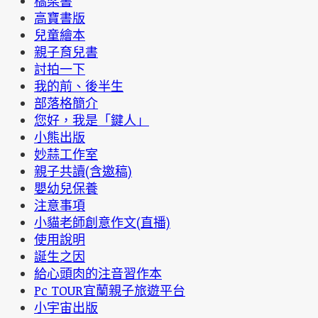
橋梁書
高寶書版
兒童繪本
親子育兒書
討拍一下
我的前、後半生
部落格簡介
您好，我是「鍵人」
小熊出版
妙蒜工作室
親子共讀(含邀稿)
嬰幼兒保養
注意事項
小貓老師創意作文(直播)
使用說明
誕生之因
給心頭肉的注音習作本
Pc TOUR宜蘭親子旅遊平台
小宇宙出版