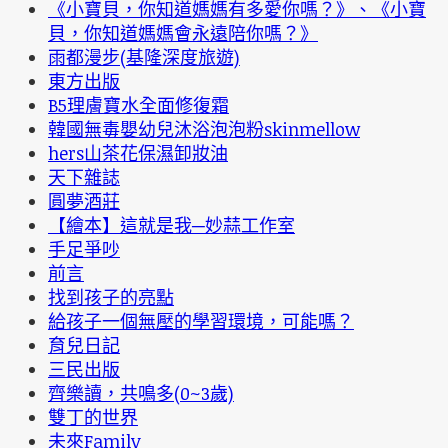
《小寶貝，你知道媽媽有多愛你嗎？》、《小寶
貝，你知道媽媽會永遠陪你嗎？》
雨都漫步(基隆深度旅遊)
東方出版
B5理膚寶水全面修復霜
韓國無毒嬰幼兒沐浴泡泡粉skinmellow
hers山茶花保濕卸妝油
天下雜誌
圓夢酒莊
【繪本】這就是我─妙蒜工作室
手足爭吵
前言
找到孩子的亮點
給孩子一個無壓的學習環境，可能嗎？
育兒日記
三民出版
齊樂讀，共鳴多(0~3歲)
雙丁的世界
未來Family