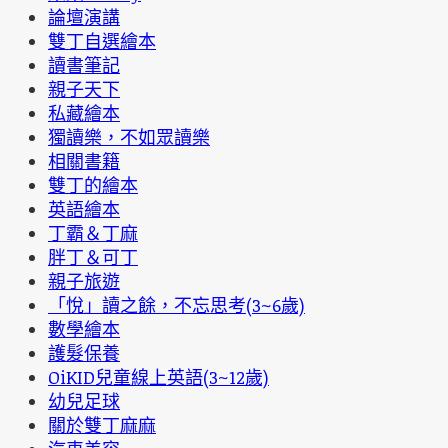
論壇演講
雙丁自選繪本
讀書筆記
親子天下
私藏繪本
獨讀樂，不如眾讀樂
相關書籍
雙丁的繪本
英語繪本
丁霸＆丁麻
胖丁＆可丁
親子旅遊
「悅」讀之餘，不忘思考(3~6歲)
數學繪本
護髮保養
OiKID兒童線上英語(3~12歲)
幼兒足球
關於雙丁麻麻