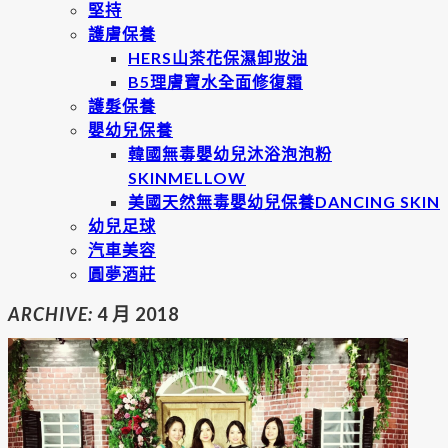
堅持
護膚保養
HERS山茶花保濕卸妝油
B5理膚寶水全面修復霜
護髮保養
嬰幼兒保養
韓國無毒嬰幼兒沐浴泡泡粉
SKINMELLOW
美國天然無毒嬰幼兒保養DANCING SKIN
幼兒足球
汽車美容
圓夢酒莊
ARCHIVE:
4 月 2018