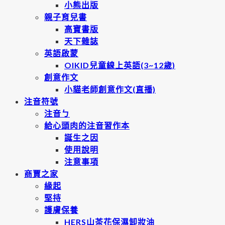
小熊出版
親子育兒書
高寶書版
天下雜誌
英語啟蒙
OIKID兒童線上英語(3~12歲)
創意作文
小貓老師創意作文(直播)
注音符號
注音ㄅ
給心頭肉的注音習作本
誕生之因
使用說明
注意事項
商賈之家
緣起
堅持
護膚保養
HERS山茶花保濕卸妝油