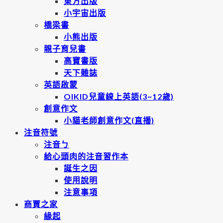
東方出版
小宇宙出版
橋梁書
小熊出版
親子育兒書
高寶書版
天下雜誌
英語啟蒙
OIKID兒童線上英語(3~12歲)
創意作文
小貓老師創意作文(直播)
注音符號
注音ㄅ
給心頭肉的注音習作本
誕生之因
使用說明
注意事項
商賈之家
緣起