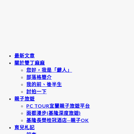
最新文章
關於雙丁麻麻
您好，我是「鍵人」
部落格簡介
我的前、後半生
討拍一下
親子旅遊
PC TOUR宜蘭親子旅遊平台
雨都漫步(基隆深度旅遊)
基隆長榮桂冠酒店─親子OK
育兒札記