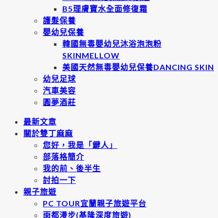
B5理膚寶水全面修復霜
護髮保養
嬰幼兒保養
韓國無毒嬰幼兒沐浴泡泡粉
SKINMELLOW
美國天然無毒嬰幼兒保養DANCING SKIN
幼兒足球
汽車美容
圓夢酒莊
最新文章
關於雙丁麻麻
您好，我是「鍵人」
部落格簡介
我的前、後半生
討拍一下
親子旅遊
PC TOUR宜蘭親子旅遊平台
雨都漫步(基隆深度旅遊)