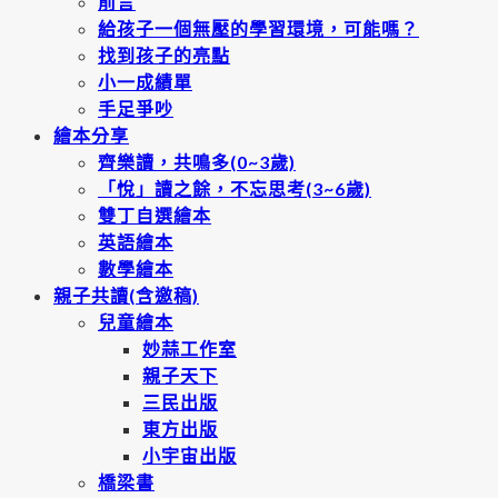
前言
給孩子一個無壓的學習環境，可能嗎？
找到孩子的亮點
小一成績單
手足爭吵
繪本分享
齊樂讀，共鳴多(0~3歲)
「悅」讀之餘，不忘思考(3~6歲)
雙丁自選繪本
英語繪本
數學繪本
親子共讀(含邀稿)
兒童繪本
妙蒜工作室
親子天下
三民出版
東方出版
小宇宙出版
橋梁書