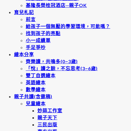
基隆長榮桂冠酒店─親子OK
育兒札記
前言
給孩子一個無壓的學習環境，可能嗎？
找到孩子的亮點
小一成績單
手足爭吵
繪本分享
齊樂讀，共鳴多(0~3歲)
「悅」讀之餘，不忘思考(3~6歲)
雙丁自選繪本
英語繪本
數學繪本
親子共讀(含邀稿)
兒童繪本
妙蒜工作室
親子天下
三民出版