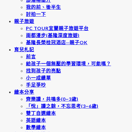
我的前、後半生
討拍一下
親子旅遊
PC TOUR宜蘭親子旅遊平台
雨都漫步(基隆深度旅遊)
基隆長榮桂冠酒店─親子OK
育兒札記
前言
給孩子一個無壓的學習環境，可能嗎？
找到孩子的亮點
小一成績單
手足爭吵
繪本分享
齊樂讀，共鳴多(0~3歲)
「悅」讀之餘，不忘思考(3~6歲)
雙丁自選繪本
英語繪本
數學繪本