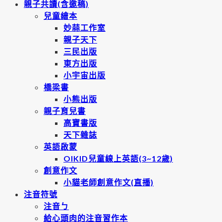
親子共讀(含邀稿)
兒童繪本
妙蒜工作室
親子天下
三民出版
東方出版
小宇宙出版
橋梁書
小熊出版
親子育兒書
高寶書版
天下雜誌
英語啟蒙
OIKID兒童線上英語(3~12歲)
創意作文
小貓老師創意作文(直播)
注音符號
注音ㄅ
給心頭肉的注音習作本