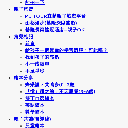
討拍一下
親子旅遊
PC TOUR宜蘭親子旅遊平台
雨都漫步(基隆深度旅遊)
基隆長榮桂冠酒店─親子OK
育兒札記
前言
給孩子一個無壓的學習環境，可能嗎？
找到孩子的亮點
小一成績單
手足爭吵
繪本分享
齊樂讀，共鳴多(0~3歲)
「悅」讀之餘，不忘思考(3~6歲)
雙丁自選繪本
英語繪本
數學繪本
親子共讀(含邀稿)
兒童繪本