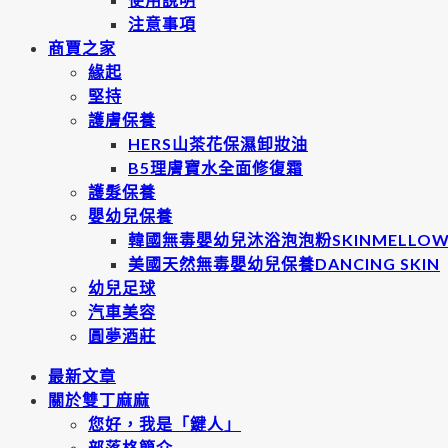
注意事項
商賈之家
緣起
堅持
護膚保養
HERS山茶花保濕卸妝油
B5理膚寶水全面修復霜
護髮保養
嬰幼兒保養
韓國無毒嬰幼兒沐浴泡泡粉SKINMELLO
美國天然無毒嬰幼兒保養DANCING SKIN
幼兒足球
汽車美容
圓夢酒莊
最新文章
關於雙丁麻麻
您好，我是「鍵人」
部落格簡介