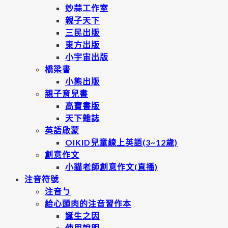
妙蒜工作室
親子天下
三民出版
東方出版
小宇宙出版
橋梁書
小熊出版
親子育兒書
高寶書版
天下雜誌
英語啟蒙
OIKID兒童線上英語(3~12歲)
創意作文
小貓老師創意作文(直播)
注音符號
注音ㄅ
給心頭肉的注音習作本
誕生之因
使用說明