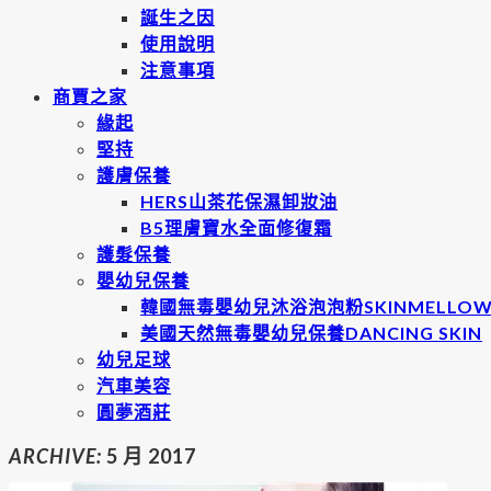
誕生之因
使用說明
注意事項
商賈之家
緣起
堅持
護膚保養
HERS山茶花保濕卸妝油
B5理膚寶水全面修復霜
護髮保養
嬰幼兒保養
韓國無毒嬰幼兒沐浴泡泡粉SKINMELLO
美國天然無毒嬰幼兒保養DANCING SKIN
幼兒足球
汽車美容
圓夢酒莊
ARCHIVE:
5 月 2017