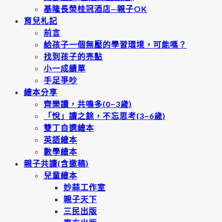
基隆長榮桂冠酒店─親子OK
育兒札記
前言
給孩子一個無壓的學習環境，可能嗎？
找到孩子的亮點
小一成績單
手足爭吵
繪本分享
齊樂讀，共鳴多(0~3歲)
「悅」讀之餘，不忘思考(3~6歲)
雙丁自選繪本
英語繪本
數學繪本
親子共讀(含邀稿)
兒童繪本
妙蒜工作室
親子天下
三民出版