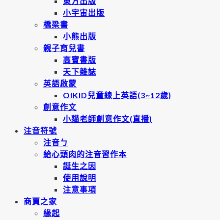
東方出版
小宇宙出版
橋梁書
小熊出版
親子育兒書
高寶書版
天下雜誌
英語啟蒙
OIKID兒童線上英語(3~12歲)
創意作文
小貓老師創意作文(直播)
注音符號
注音ㄅ
給心頭肉的注音習作本
誕生之因
使用說明
注意事項
商賈之家
緣起