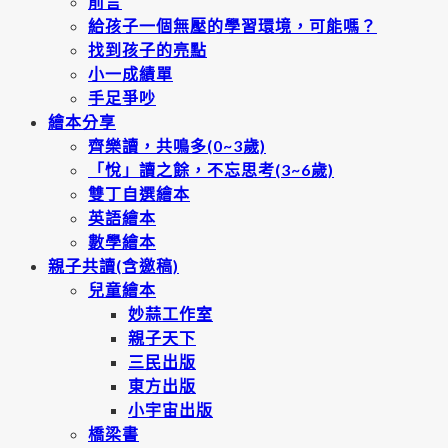
前言
給孩子一個無壓的學習環境，可能嗎？
找到孩子的亮點
小一成績單
手足爭吵
繪本分享
齊樂讀，共鳴多(0~3歲)
「悅」讀之餘，不忘思考(3~6歲)
雙丁自選繪本
英語繪本
數學繪本
親子共讀(含邀稿)
兒童繪本
妙蒜工作室
親子天下
三民出版
東方出版
小宇宙出版
橋梁書