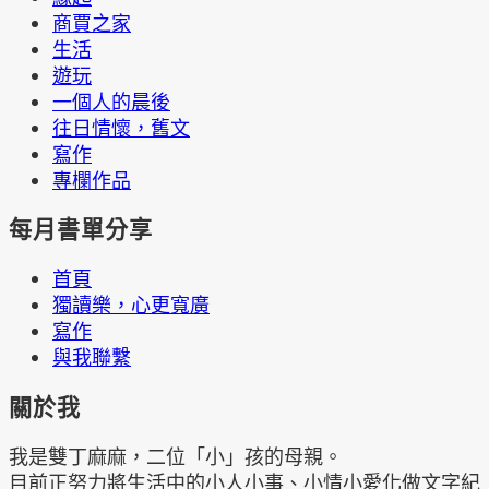
商賈之家
生活
遊玩
一個人的晨後
往日情懷，舊文
寫作
專欄作品
每月書單分享
首頁
獨讀樂，心更寬廣
寫作
與我聯繫
關於我
我是雙丁麻麻，二位「小」孩的母親。
目前正努力將生活中的小人小事、小情小愛化做文字紀