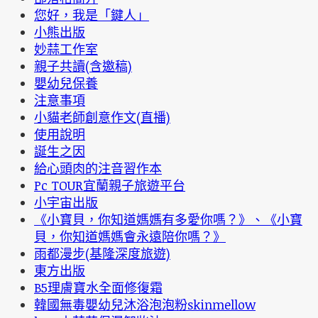
您好，我是「鍵人」
小熊出版
妙蒜工作室
親子共讀(含邀稿)
嬰幼兒保養
注意事項
小貓老師創意作文(直播)
使用說明
誕生之因
給心頭肉的注音習作本
Pc TOUR宜蘭親子旅遊平台
小宇宙出版
《小寶貝，你知道媽媽有多愛你嗎？》、《小寶
貝，你知道媽媽會永遠陪你嗎？》
雨都漫步(基隆深度旅遊)
東方出版
B5理膚寶水全面修復霜
韓國無毒嬰幼兒沐浴泡泡粉skinmellow