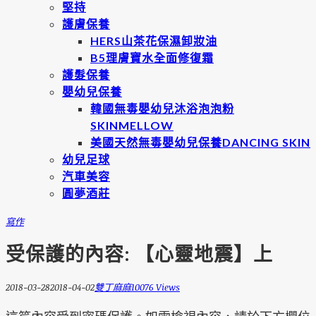
堅持
護膚保養
HERS山茶花保濕卸妝油
B5理膚寶水全面修復霜
護髮保養
嬰幼兒保養
韓國無毒嬰幼兒沐浴泡泡粉
SKINMELLOW
美國天然無毒嬰幼兒保養DANCING SKIN
幼兒足球
汽車美容
圓夢酒莊
寫作
受保護的內容: 【心靈地震】上
2018-03-28
2018-04-02
雙丁麻麻
10076 Views