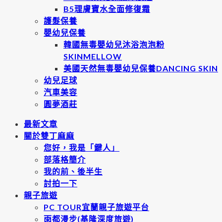
B5理膚寶水全面修復霜
護髮保養
嬰幼兒保養
韓國無毒嬰幼兒沐浴泡泡粉
SKINMELLOW
美國天然無毒嬰幼兒保養DANCING SKIN
幼兒足球
汽車美容
圓夢酒莊
最新文章
關於雙丁麻麻
您好，我是「鍵人」
部落格簡介
我的前、後半生
討拍一下
親子旅遊
PC TOUR宜蘭親子旅遊平台
雨都漫步(基隆深度旅遊)