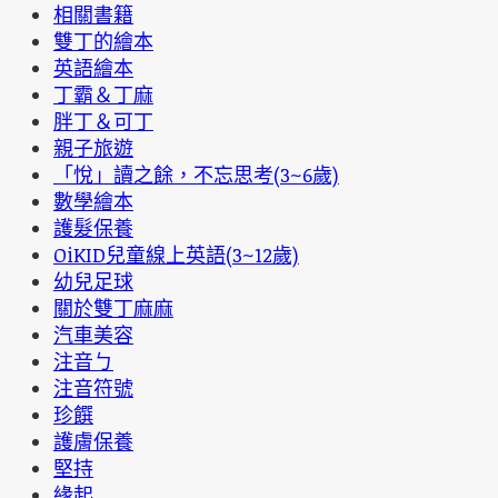
相關書籍
雙丁的繪本
英語繪本
丁霸＆丁麻
胖丁＆可丁
親子旅遊
「悅」讀之餘，不忘思考(3~6歲)
數學繪本
護髮保養
OiKID兒童線上英語(3~12歲)
幼兒足球
關於雙丁麻麻
汽車美容
注音ㄅ
注音符號
珍饌
護膚保養
堅持
緣起