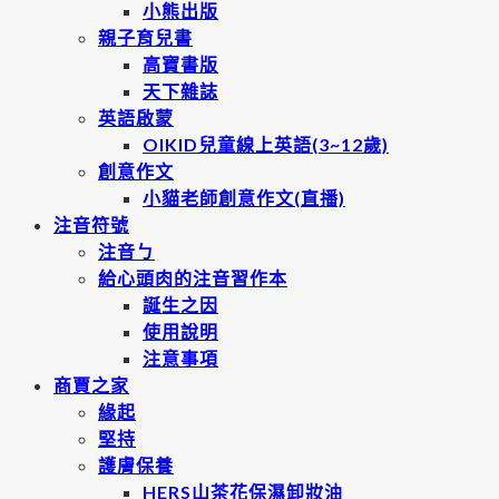
小熊出版
親子育兒書
高寶書版
天下雜誌
英語啟蒙
OIKID兒童線上英語(3~12歲)
創意作文
小貓老師創意作文(直播)
注音符號
注音ㄅ
給心頭肉的注音習作本
誕生之因
使用說明
注意事項
商賈之家
緣起
堅持
護膚保養
HERS山茶花保濕卸妝油