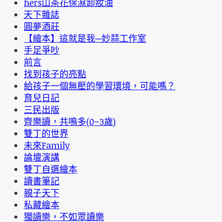
hers山茶花保濕卸妝油
天下雜誌
圓夢酒莊
【繪本】這就是我─妙蒜工作室
手足爭吵
前言
找到孩子的亮點
給孩子一個無壓的學習環境，可能嗎？
育兒日記
三民出版
齊樂讀，共鳴多(0~3歲)
雙丁的世界
未來Family
論壇演講
雙丁自選繪本
讀書筆記
親子天下
私藏繪本
獨讀樂，不如眾讀樂