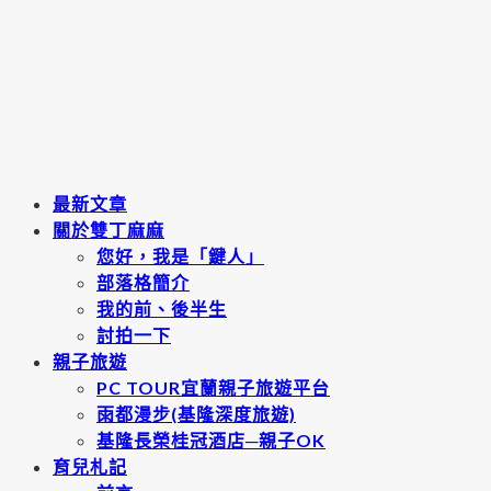
最新文章
關於雙丁麻麻
您好，我是「鍵人」
部落格簡介
我的前、後半生
討拍一下
親子旅遊
PC TOUR宜蘭親子旅遊平台
雨都漫步(基隆深度旅遊)
基隆長榮桂冠酒店─親子OK
育兒札記