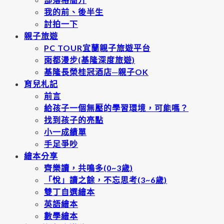
我的前、後半生
討拍一下
親子旅遊
PC TOUR宜蘭親子旅遊平台
雨都漫步(基隆深度旅遊)
基隆長榮桂冠酒店─親子OK
育兒札記
前言
給孩子一個無壓的學習環境，可能嗎？
找到孩子的亮點
小一成績單
手足爭吵
繪本分享
齊樂讀，共鳴多(0~3歲)
「悅」讀之餘，不忘思考(3~6歲)
雙丁自選繪本
英語繪本
數學繪本