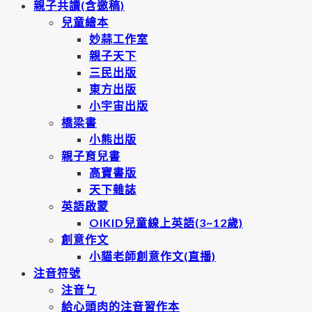
親子共讀(含邀稿)
兒童繪本
妙蒜工作室
親子天下
三民出版
東方出版
小宇宙出版
橋梁書
小熊出版
親子育兒書
高寶書版
天下雜誌
英語啟蒙
OIKID兒童線上英語(3~12歲)
創意作文
小貓老師創意作文(直播)
注音符號
注音ㄅ
給心頭肉的注音習作本