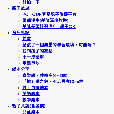
討拍一下
親子旅遊
PC TOUR宜蘭親子旅遊平台
雨都漫步(基隆深度旅遊)
基隆長榮桂冠酒店─親子OK
育兒札記
前言
給孩子一個無壓的學習環境，可能嗎？
找到孩子的亮點
小一成績單
手足爭吵
繪本分享
齊樂讀，共鳴多(0~3歲)
「悅」讀之餘，不忘思考(3~6歲)
雙丁自選繪本
英語繪本
數學繪本
親子共讀(含邀稿)
兒童繪本