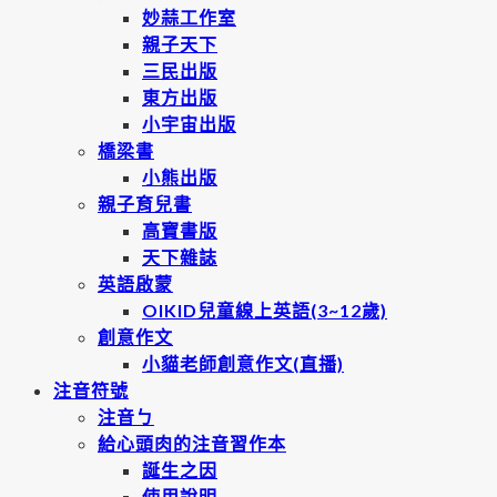
妙蒜工作室
親子天下
三民出版
東方出版
小宇宙出版
橋梁書
小熊出版
親子育兒書
高寶書版
天下雜誌
英語啟蒙
OIKID兒童線上英語(3~12歲)
創意作文
小貓老師創意作文(直播)
注音符號
注音ㄅ
給心頭肉的注音習作本
誕生之因
使用說明