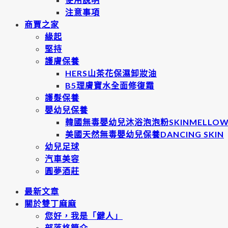
注意事項
商賈之家
緣起
堅持
護膚保養
HERS山茶花保濕卸妝油
B5理膚寶水全面修復霜
護髮保養
嬰幼兒保養
韓國無毒嬰幼兒沐浴泡泡粉SKINMELLO
美國天然無毒嬰幼兒保養DANCING SKIN
幼兒足球
汽車美容
圓夢酒莊
最新文章
關於雙丁麻麻
您好，我是「鍵人」
部落格簡介