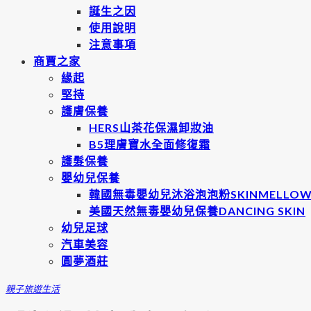
誕生之因
使用說明
注意事項
商賈之家
緣起
堅持
護膚保養
HERS山茶花保濕卸妝油
B5理膚寶水全面修復霜
護髮保養
嬰幼兒保養
韓國無毒嬰幼兒沐浴泡泡粉SKINMELLO
美國天然無毒嬰幼兒保養DANCING SKIN
幼兒足球
汽車美容
圓夢酒莊
親子旅遊
生活