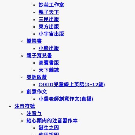
妙蒜工作室
親子天下
三民出版
東方出版
小宇宙出版
橋梁書
小熊出版
親子育兒書
高寶書版
天下雜誌
英語啟蒙
OIKID兒童線上英語(3~12歲)
創意作文
小貓老師創意作文(直播)
注音符號
注音ㄅ
給心頭肉的注音習作本
誕生之因
使用說明