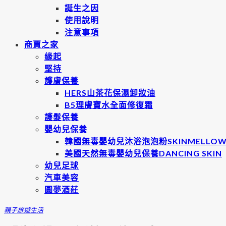
誕生之因
使用說明
注意事項
商賈之家
緣起
堅持
護膚保養
HERS山茶花保濕卸妝油
B5理膚寶水全面修復霜
護髮保養
嬰幼兒保養
韓國無毒嬰幼兒沐浴泡泡粉SKINMELLO
美國天然無毒嬰幼兒保養DANCING SKIN
幼兒足球
汽車美容
圓夢酒莊
親子旅遊
生活