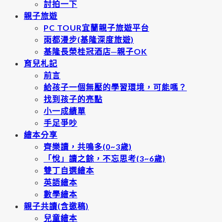
討拍一下
親子旅遊
PC TOUR宜蘭親子旅遊平台
雨都漫步(基隆深度旅遊)
基隆長榮桂冠酒店─親子OK
育兒札記
前言
給孩子一個無壓的學習環境，可能嗎？
找到孩子的亮點
小一成績單
手足爭吵
繪本分享
齊樂讀，共鳴多(0~3歲)
「悅」讀之餘，不忘思考(3~6歲)
雙丁自選繪本
英語繪本
數學繪本
親子共讀(含邀稿)
兒童繪本