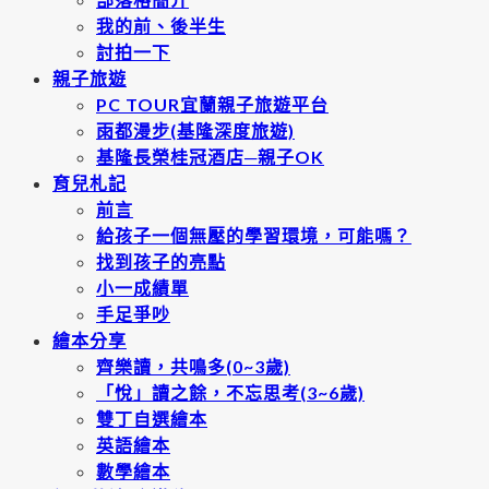
我的前、後半生
討拍一下
親子旅遊
PC TOUR宜蘭親子旅遊平台
雨都漫步(基隆深度旅遊)
基隆長榮桂冠酒店─親子OK
育兒札記
前言
給孩子一個無壓的學習環境，可能嗎？
找到孩子的亮點
小一成績單
手足爭吵
繪本分享
齊樂讀，共鳴多(0~3歲)
「悅」讀之餘，不忘思考(3~6歲)
雙丁自選繪本
英語繪本
數學繪本