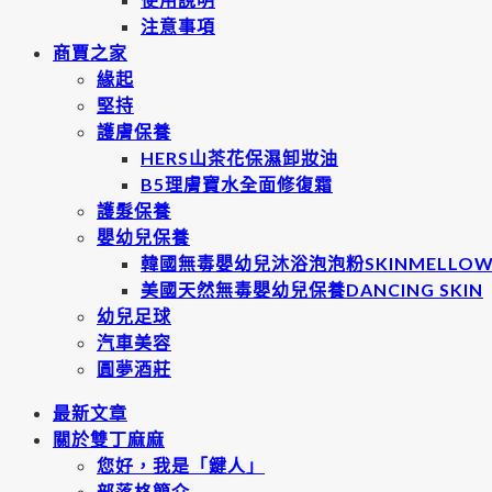
注意事項
商賈之家
緣起
堅持
護膚保養
HERS山茶花保濕卸妝油
B5理膚寶水全面修復霜
護髮保養
嬰幼兒保養
韓國無毒嬰幼兒沐浴泡泡粉SKINMELLO
美國天然無毒嬰幼兒保養DANCING SKIN
幼兒足球
汽車美容
圓夢酒莊
最新文章
關於雙丁麻麻
您好，我是「鍵人」
部落格簡介