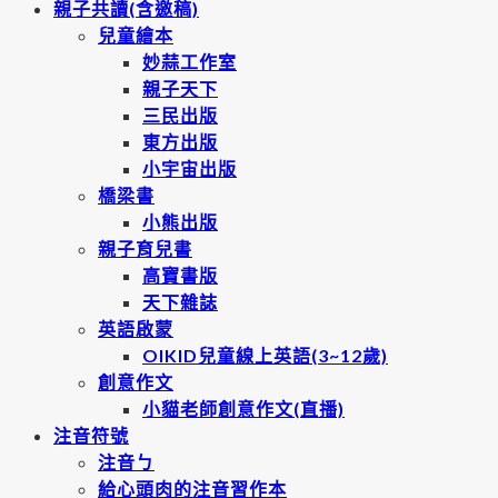
親子共讀(含邀稿)
兒童繪本
妙蒜工作室
親子天下
三民出版
東方出版
小宇宙出版
橋梁書
小熊出版
親子育兒書
高寶書版
天下雜誌
英語啟蒙
OIKID兒童線上英語(3~12歲)
創意作文
小貓老師創意作文(直播)
注音符號
注音ㄅ
給心頭肉的注音習作本