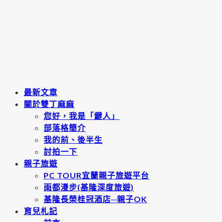
最新文章
關於雙丁麻麻
您好，我是「鍵人」
部落格簡介
我的前、後半生
討拍一下
親子旅遊
PC TOUR宜蘭親子旅遊平台
雨都漫步(基隆深度旅遊)
基隆長榮桂冠酒店─親子OK
育兒札記