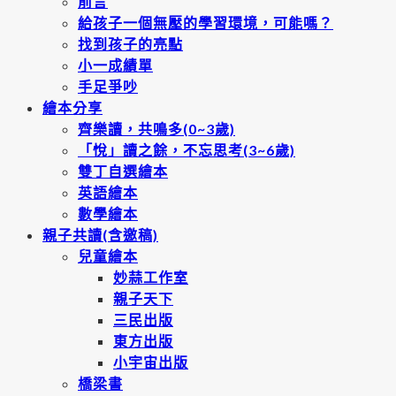
前言
給孩子一個無壓的學習環境，可能嗎？
找到孩子的亮點
小一成績單
手足爭吵
繪本分享
齊樂讀，共鳴多(0~3歲)
「悅」讀之餘，不忘思考(3~6歲)
雙丁自選繪本
英語繪本
數學繪本
親子共讀(含邀稿)
兒童繪本
妙蒜工作室
親子天下
三民出版
東方出版
小宇宙出版
橋梁書