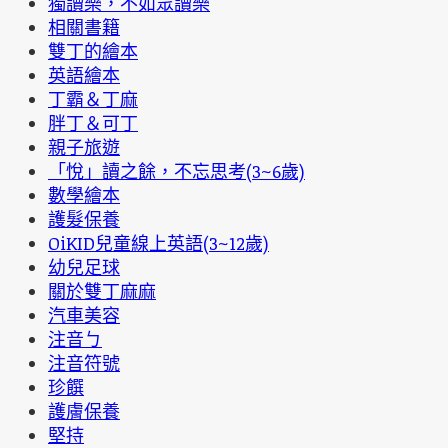
獨讀樂，不如眾讀樂
相關書籍
雙丁的繪本
英語繪本
丁霸＆丁麻
胖丁＆可丁
親子旅遊
「悅」讀之餘，不忘思考(3~6歲)
數學繪本
護髮保養
OiKID兒童線上英語(3~12歲)
幼兒足球
關於雙丁麻麻
汽車美容
注音ㄅ
注音符號
珍饌
護膚保養
堅持