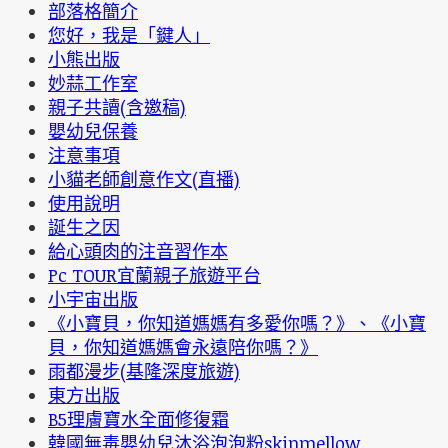
部落格簡介
您好，我是「鍵人」
小熊出版
妙蒜工作室
親子共讀(含邀稿)
嬰幼兒保養
注意事項
小貓老師創意作文(直播)
使用說明
誕生之因
給心頭肉的注音習作本
Pc TOUR宜蘭親子旅遊平台
小宇宙出版
《小寶貝，你知道媽媽有多愛你嗎？》、《小寶
貝，你知道媽媽會永遠陪你嗎？》
雨都漫步(基隆深度旅遊)
東方出版
B5理膚寶水全面修復霜
韓國無毒嬰幼兒沐浴泡泡粉skinmellow