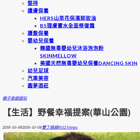
堅持
護膚保養
HERS山茶花保濕卸妝油
B5理膚寶水全面修復霜
護髮保養
嬰幼兒保養
韓國無毒嬰幼兒沐浴泡泡粉
SKINMELLOW
美國天然無毒嬰幼兒保養DANCING SKIN
幼兒足球
汽車美容
圓夢酒莊
親子旅遊
遊玩
【生活】野餐幸福提案(華山公園)
2018-10-08
2018-10-08
雙丁麻麻
9512 Views