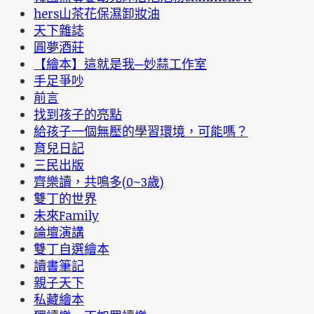
hers山茶花保濕卸妝油
天下雜誌
圓夢酒莊
【繪本】這就是我─妙蒜工作室
手足爭吵
前言
找到孩子的亮點
給孩子一個無壓的學習環境，可能嗎？
育兒日記
三民出版
齊樂讀，共鳴多(0~3歲)
雙丁的世界
未來Family
論壇演講
雙丁自選繪本
讀書筆記
親子天下
私藏繪本