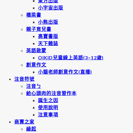
東方出版
小宇宙出版
橋梁書
小熊出版
親子育兒書
高寶書版
天下雜誌
英語啟蒙
OIKID兒童線上英語(3~12歲)
創意作文
小貓老師創意作文(直播)
注音符號
注音ㄅ
給心頭肉的注音習作本
誕生之因
使用說明
注意事項
商賈之家
緣起