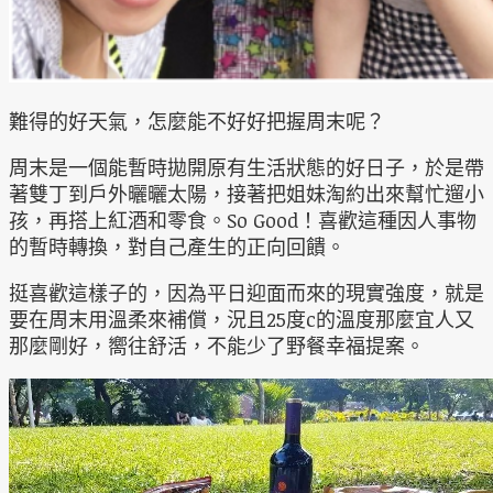
難得的好天氣，怎麼能不好好把握周末呢？
周末是一個能暫時拋開原有生活狀態的好日子，於是帶
著雙丁到戶外曬曬太陽，接著把姐妹淘約出來幫忙遛小
孩，再搭上紅酒和零食。So Good！喜歡這種因人事物
的暫時轉換，對自己產生的正向回饋。
挺喜歡這樣子的，因為平日迎面而來的現實強度，就是
要在周末用溫柔來補償，況且25度c的溫度那麼宜人又
那麼剛好，嚮往舒活，不能少了野餐幸福提案。