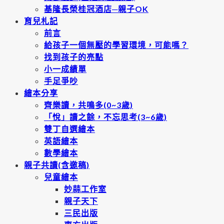
基隆長榮桂冠酒店─親子OK
育兒札記
前言
給孩子一個無壓的學習環境，可能嗎？
找到孩子的亮點
小一成績單
手足爭吵
繪本分享
齊樂讀，共鳴多(0~3歲)
「悅」讀之餘，不忘思考(3~6歲)
雙丁自選繪本
英語繪本
數學繪本
親子共讀(含邀稿)
兒童繪本
妙蒜工作室
親子天下
三民出版