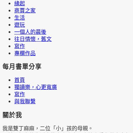
緣起
商賈之家
生活
遊玩
一個人的晨後
往日情懷，舊文
寫作
專欄作品
每月書單分享
首頁
獨讀樂，心更寬廣
寫作
與我聯繫
關於我
我是雙丁麻麻，二位「小」孩的母親。