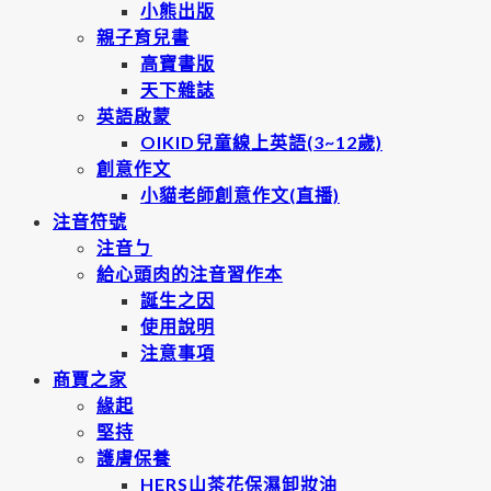
小熊出版
親子育兒書
高寶書版
天下雜誌
英語啟蒙
OIKID兒童線上英語(3~12歲)
創意作文
小貓老師創意作文(直播)
注音符號
注音ㄅ
給心頭肉的注音習作本
誕生之因
使用說明
注意事項
商賈之家
緣起
堅持
護膚保養
HERS山茶花保濕卸妝油