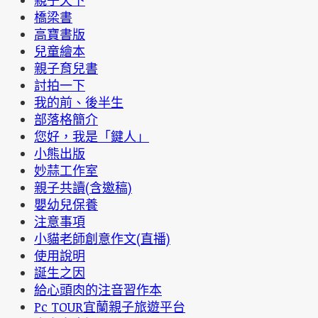
親子天下
橋梁書
高寶書版
兒童繪本
親子育兒書
討拍一下
我的前、後半生
部落格簡介
您好，我是「鍵人」
小熊出版
妙蒜工作室
親子共讀(含邀稿)
嬰幼兒保養
注意事項
小貓老師創意作文(直播)
使用說明
誕生之因
給心頭肉的注音習作本
Pc TOUR宜蘭親子旅遊平台