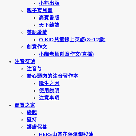
小熊出版
親子育兒書
高寶書版
天下雜誌
英語啟蒙
OIKID兒童線上英語(3~12歲)
創意作文
小貓老師創意作文(直播)
注音符號
注音ㄅ
給心頭肉的注音習作本
誕生之因
使用說明
注意事項
商賈之家
緣起
堅持
護膚保養
HERS山茶花保濕卸妝油