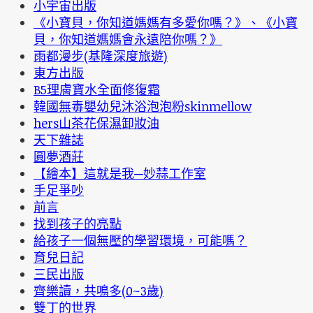
小宇宙出版
《小寶貝，你知道媽媽有多愛你嗎？》、《小寶
貝，你知道媽媽會永遠陪你嗎？》
雨都漫步(基隆深度旅遊)
東方出版
B5理膚寶水全面修復霜
韓國無毒嬰幼兒沐浴泡泡粉skinmellow
hers山茶花保濕卸妝油
天下雜誌
圓夢酒莊
【繪本】這就是我─妙蒜工作室
手足爭吵
前言
找到孩子的亮點
給孩子一個無壓的學習環境，可能嗎？
育兒日記
三民出版
齊樂讀，共鳴多(0~3歲)
雙丁的世界