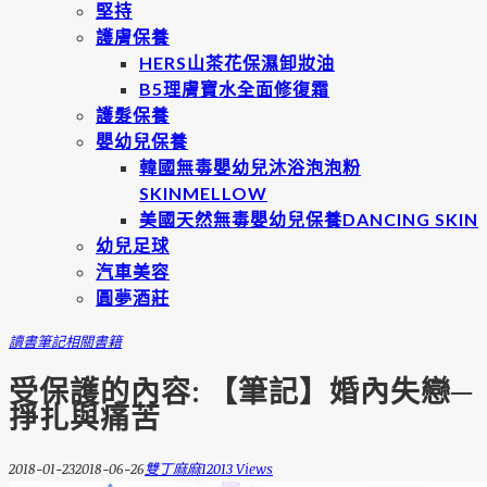
堅持
護膚保養
HERS山茶花保濕卸妝油
B5理膚寶水全面修復霜
護髮保養
嬰幼兒保養
韓國無毒嬰幼兒沐浴泡泡粉
SKINMELLOW
美國天然無毒嬰幼兒保養DANCING SKIN
幼兒足球
汽車美容
圓夢酒莊
讀書筆記
相關書籍
受保護的內容: 【筆記】婚內失戀─
掙扎與痛苦
2018-01-23
2018-06-26
雙丁麻麻
12013 Views