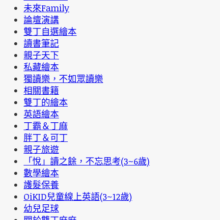
未來Family
論壇演講
雙丁自選繪本
讀書筆記
親子天下
私藏繪本
獨讀樂，不如眾讀樂
相關書籍
雙丁的繪本
英語繪本
丁霸＆丁麻
胖丁＆可丁
親子旅遊
「悅」讀之餘，不忘思考(3~6歲)
數學繪本
護髮保養
OiKID兒童線上英語(3~12歲)
幼兒足球