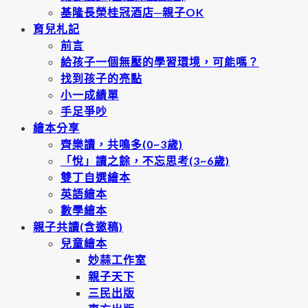
基隆長榮桂冠酒店─親子OK
育兒札記
前言
給孩子一個無壓的學習環境，可能嗎？
找到孩子的亮點
小一成績單
手足爭吵
繪本分享
齊樂讀，共鳴多(0~3歲)
「悅」讀之餘，不忘思考(3~6歲)
雙丁自選繪本
英語繪本
數學繪本
親子共讀(含邀稿)
兒童繪本
妙蒜工作室
親子天下
三民出版