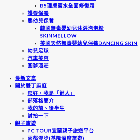
B5理膚寶水全面修復霜
護髮保養
嬰幼兒保養
韓國無毒嬰幼兒沐浴泡泡粉
SKINMELLOW
美國天然無毒嬰幼兒保養DANCING SKIN
幼兒足球
汽車美容
圓夢酒莊
最新文章
關於雙丁麻麻
您好，我是「鍵人」
部落格簡介
我的前、後半生
討拍一下
親子旅遊
PC TOUR宜蘭親子旅遊平台
雨都漫步(基隆深度旅遊)