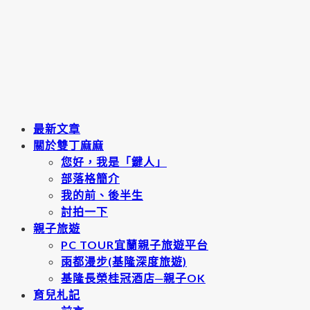
最新文章
關於雙丁麻麻
您好，我是「鍵人」
部落格簡介
我的前、後半生
討拍一下
親子旅遊
PC TOUR宜蘭親子旅遊平台
雨都漫步(基隆深度旅遊)
基隆長榮桂冠酒店─親子OK
育兒札記