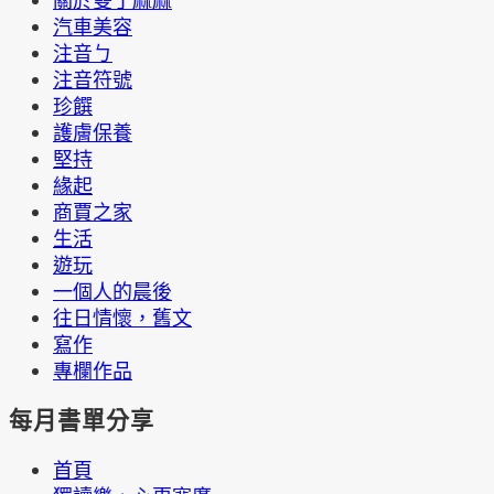
關於雙丁麻麻
汽車美容
注音ㄅ
注音符號
珍饌
護膚保養
堅持
緣起
商賈之家
生活
遊玩
一個人的晨後
往日情懷，舊文
寫作
專欄作品
每月書單分享
首頁