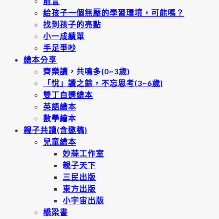
前言
給孩子一個無壓的學習環境，可能嗎？
找到孩子的亮點
小一成績單
手足爭吵
繪本分享
齊樂讀，共鳴多(0~3歲)
「悅」讀之餘，不忘思考(3~6歲)
雙丁自選繪本
英語繪本
數學繪本
親子共讀(含邀稿)
兒童繪本
妙蒜工作室
親子天下
三民出版
東方出版
小宇宙出版
橋梁書