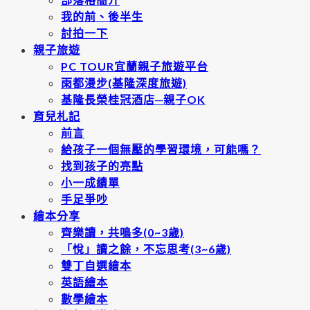
我的前、後半生
討拍一下
親子旅遊
PC TOUR宜蘭親子旅遊平台
雨都漫步(基隆深度旅遊)
基隆長榮桂冠酒店─親子OK
育兒札記
前言
給孩子一個無壓的學習環境，可能嗎？
找到孩子的亮點
小一成績單
手足爭吵
繪本分享
齊樂讀，共鳴多(0~3歲)
「悅」讀之餘，不忘思考(3~6歲)
雙丁自選繪本
英語繪本
數學繪本