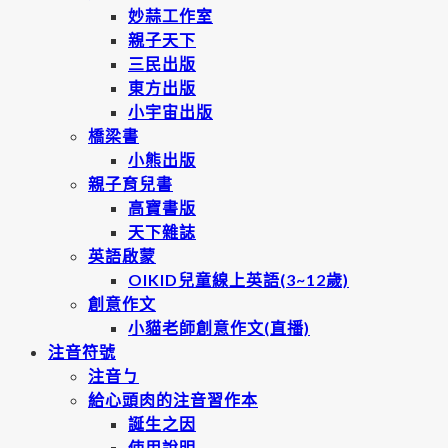
妙蒜工作室
親子天下
三民出版
東方出版
小宇宙出版
橋梁書
小熊出版
親子育兒書
高寶書版
天下雜誌
英語啟蒙
OIKID兒童線上英語(3~12歲)
創意作文
小貓老師創意作文(直播)
注音符號
注音ㄅ
給心頭肉的注音習作本
誕生之因
使用說明