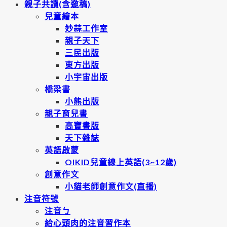
親子共讀(含邀稿)
兒童繪本
妙蒜工作室
親子天下
三民出版
東方出版
小宇宙出版
橋梁書
小熊出版
親子育兒書
高寶書版
天下雜誌
英語啟蒙
OIKID兒童線上英語(3~12歲)
創意作文
小貓老師創意作文(直播)
注音符號
注音ㄅ
給心頭肉的注音習作本