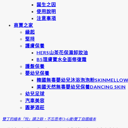
誕生之因
使用說明
注意事項
商賈之家
緣起
堅持
護膚保養
HERS山茶花保濕卸妝油
B5理膚寶水全面修復霜
護髮保養
嬰幼兒保養
韓國無毒嬰幼兒沐浴泡泡粉SKINMELLO
美國天然無毒嬰幼兒保養DANCING SKIN
幼兒足球
汽車美容
圓夢酒莊
雙丁的繪本
「悅」讀之餘，不忘思考(3~6歲)
雙丁自選繪本