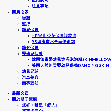
注意事項
商賈之家
緣起
堅持
護膚保養
HERS山茶花保濕卸妝油
B5理膚寶水全面修復霜
護髮保養
嬰幼兒保養
韓國無毒嬰幼兒沐浴泡泡粉SKINMELLO
美國天然無毒嬰幼兒保養DANCING SKIN
幼兒足球
汽車美容
圓夢酒莊
最新文章
關於雙丁麻麻
您好，我是「鍵人」
部落格簡介