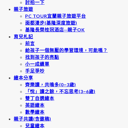
討拍一下
親子旅遊
PC TOUR宜蘭親子旅遊平台
雨都漫步(基隆深度旅遊)
基隆長榮桂冠酒店─親子OK
育兒札記
前言
給孩子一個無壓的學習環境，可能嗎？
找到孩子的亮點
小一成績單
手足爭吵
繪本分享
齊樂讀，共鳴多(0~3歲)
「悅」讀之餘，不忘思考(3~6歲)
雙丁自選繪本
英語繪本
數學繪本
親子共讀(含邀稿)
兒童繪本