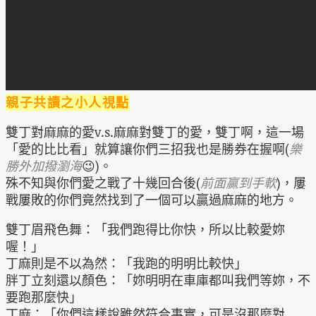
親子共讀之小人視點
雙丁對麻麻的愛v.s.麻麻對雙丁的愛，雙丁啊，這一場
「愛的比比看」就算讓你們三招我也是勝券在握啊(
樂
勝外加撥瀏海
😉)。
殊不知與你們愛之戰了十幾回合後(
前面贏到手軟
)，屢
戰屢敗的你們竟然找到了一個可以贏過麻麻的地方。
雙丁眉飛色舞：「我們跑得比你快，所以比較愛妳
喔！」
丁麻則是不以為然：「我跑的明明比較快」
胖丁立刻還以顏色：「妳明明在車庫都叫我們等妳，不
要跑那麼快」
丁麻：「你們這樣說雖然符合事實，可是沒那麼對