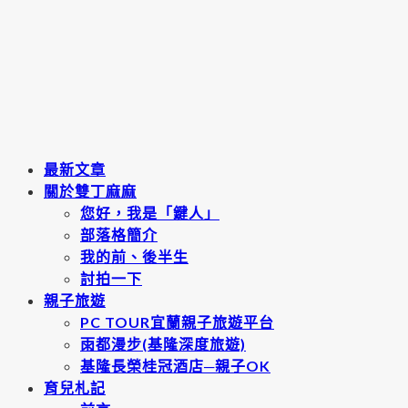
最新文章
關於雙丁麻麻
您好，我是「鍵人」
部落格簡介
我的前、後半生
討拍一下
親子旅遊
PC TOUR宜蘭親子旅遊平台
雨都漫步(基隆深度旅遊)
基隆長榮桂冠酒店─親子OK
育兒札記