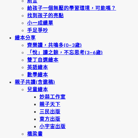
前言
給孩子一個無壓的學習環境，可能嗎？
找到孩子的亮點
小一成績單
手足爭吵
繪本分享
齊樂讀，共鳴多(0~3歲)
「悅」讀之餘，不忘思考(3~6歲)
雙丁自選繪本
英語繪本
數學繪本
親子共讀(含邀稿)
兒童繪本
妙蒜工作室
親子天下
三民出版
東方出版
小宇宙出版
橋梁書