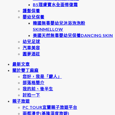
B5理膚寶水全面修復霜
護髮保養
嬰幼兒保養
韓國無毒嬰幼兒沐浴泡泡粉
SKINMELLOW
美國天然無毒嬰幼兒保養DANCING SKIN
幼兒足球
汽車美容
圓夢酒莊
最新文章
關於雙丁麻麻
您好，我是「鍵人」
部落格簡介
我的前、後半生
討拍一下
親子旅遊
PC TOUR宜蘭親子旅遊平台
雨都漫步(基隆深度旅遊)