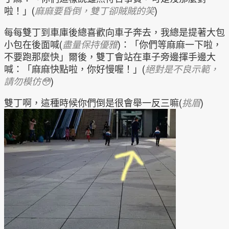
啦！」(
麻麻要昏倒，雙丁卻賊賊的笑
)
每每雙丁到車庫後總喜歡向車子奔去，我總是提著大包
小包在後面喊(
盡量保持優雅
)：「你們等麻麻一下啦，
不要跑那麼快」爾後，雙丁會站在車子旁邊揮手邊大
喊：「麻麻快點啦，你好慢喔！」(
絕對是不良示範，
請勿模仿😳
)
雙丁啊，這種時候你們倒是很會舉一反三嘛(
挑眉
)