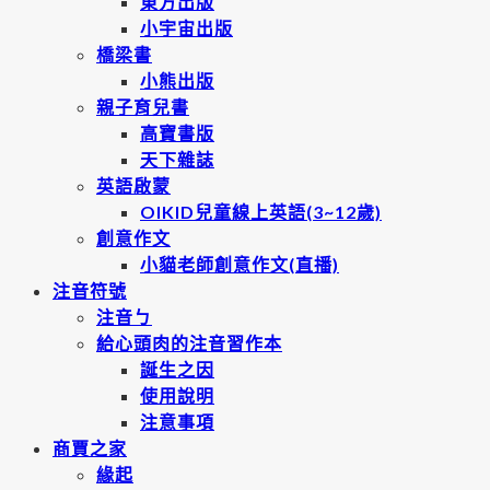
東方出版
小宇宙出版
橋梁書
小熊出版
親子育兒書
高寶書版
天下雜誌
英語啟蒙
OIKID兒童線上英語(3~12歲)
創意作文
小貓老師創意作文(直播)
注音符號
注音ㄅ
給心頭肉的注音習作本
誕生之因
使用說明
注意事項
商賈之家
緣起