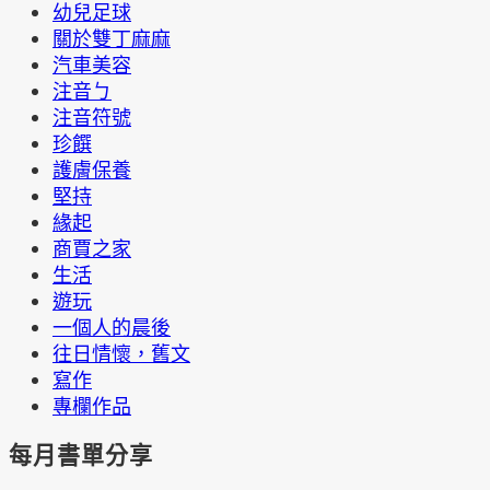
幼兒足球
關於雙丁麻麻
汽車美容
注音ㄅ
注音符號
珍饌
護膚保養
堅持
緣起
商賈之家
生活
遊玩
一個人的晨後
往日情懷，舊文
寫作
專欄作品
每月書單分享