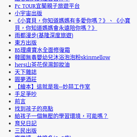
Pc TOUR宜蘭親子旅遊平台
小宇宙出版
《小寶貝，你知道媽媽有多愛你嗎？》、《小寶
貝，你知道媽媽會永遠陪你嗎？》
雨都漫步(基隆深度旅遊)
東方出版
B5理膚寶水全面修復霜
韓國無毒嬰幼兒沐浴泡泡粉skinmellow
hers山茶花保濕卸妝油
天下雜誌
圓夢酒莊
【繪本】這就是我─妙蒜工作室
手足爭吵
前言
找到孩子的亮點
給孩子一個無壓的學習環境，可能嗎？
育兒日記
三民出版