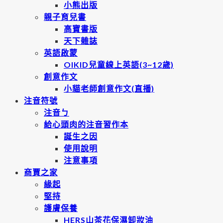
小熊出版
親子育兒書
高寶書版
天下雜誌
英語啟蒙
OIKID兒童線上英語(3~12歲)
創意作文
小貓老師創意作文(直播)
注音符號
注音ㄅ
給心頭肉的注音習作本
誕生之因
使用說明
注意事項
商賈之家
緣起
堅持
護膚保養
HERS山茶花保濕卸妝油