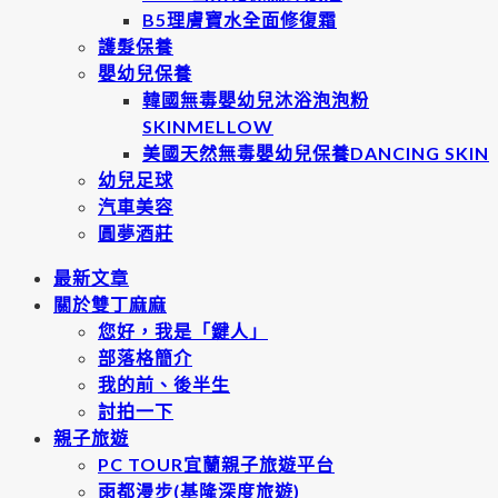
B5理膚寶水全面修復霜
護髮保養
嬰幼兒保養
韓國無毒嬰幼兒沐浴泡泡粉
SKINMELLOW
美國天然無毒嬰幼兒保養DANCING SKIN
幼兒足球
汽車美容
圓夢酒莊
最新文章
關於雙丁麻麻
您好，我是「鍵人」
部落格簡介
我的前、後半生
討拍一下
親子旅遊
PC TOUR宜蘭親子旅遊平台
雨都漫步(基隆深度旅遊)