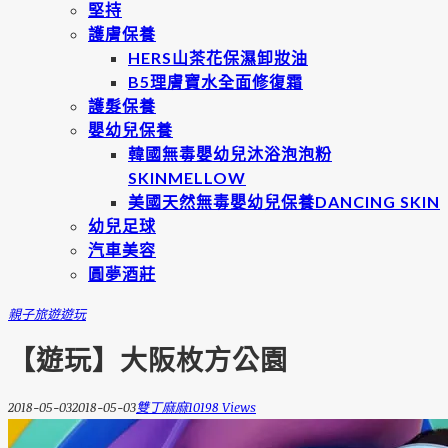
堅持
護膚保養
HERS山茶花保濕卸妝油
B5理膚寶水全面修復霜
護髮保養
嬰幼兒保養
韓國無毒嬰幼兒沐浴泡泡粉
SKINMELLOW
美國天然無毒嬰幼兒保養DANCING SKIN
幼兒足球
汽車美容
圓夢酒莊
親子旅遊
遊玩
【遊玩】大阪枚方公園
2018-05-03
2018-05-03
雙丁麻麻
10198 Views