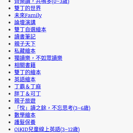
齊樂讀，共鳴多(0~3歲)
雙丁的世界
未來Family
論壇演講
雙丁自選繪本
讀書筆記
親子天下
私藏繪本
獨讀樂，不如眾讀樂
相關書籍
雙丁的繪本
英語繪本
丁霸＆丁麻
胖丁＆可丁
親子旅遊
「悅」讀之餘，不忘思考(3~6歲)
數學繪本
護髮保養
OiKID兒童線上英語(3~12歲)