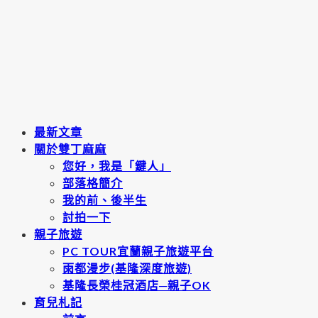
最新文章
關於雙丁麻麻
您好，我是「鍵人」
部落格簡介
我的前、後半生
討拍一下
親子旅遊
PC TOUR宜蘭親子旅遊平台
雨都漫步(基隆深度旅遊)
基隆長榮桂冠酒店─親子OK
育兒札記