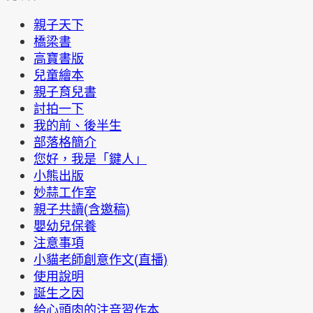
親子天下
橋梁書
高寶書版
兒童繪本
親子育兒書
討拍一下
我的前、後半生
部落格簡介
您好，我是「鍵人」
小熊出版
妙蒜工作室
親子共讀(含邀稿)
嬰幼兒保養
注意事項
小貓老師創意作文(直播)
使用說明
誕生之因
給心頭肉的注音習作本