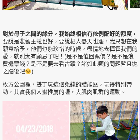
對於母子之間的緣分，我始終相信有依例配好的額度
，
要說是悲觀主義也好，要說杞人憂天也罷，我只想在我
願意給予，他們也能珍惜的時候，盡情地去揮霍我們的
愛，就別太有顧忌了吧！(是不是值回票價？是不是浪
費機票錢？是不是要去看古蹟？諸如此類的問題暫且拋
之腦後吧
)
枚方公園裡，雙丁玩這個免錢的體能區，玩得特別帶
勁，其實我個人蠻推薦的喔，大肌肉肌群的運動。