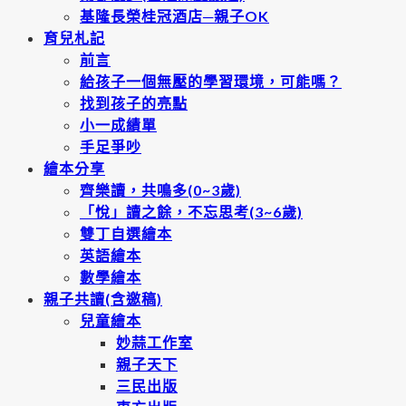
基隆長榮桂冠酒店─親子OK
育兒札記
前言
給孩子一個無壓的學習環境，可能嗎？
找到孩子的亮點
小一成績單
手足爭吵
繪本分享
齊樂讀，共鳴多(0~3歲)
「悅」讀之餘，不忘思考(3~6歲)
雙丁自選繪本
英語繪本
數學繪本
親子共讀(含邀稿)
兒童繪本
妙蒜工作室
親子天下
三民出版