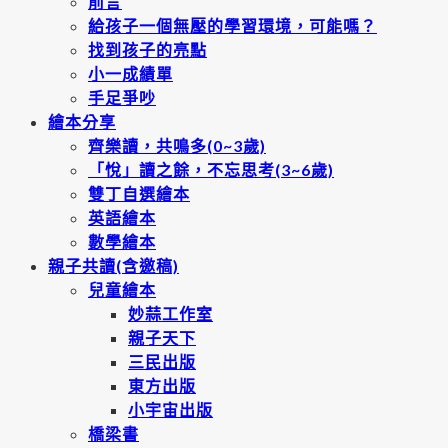
前言
給孩子一個無壓的學習環境，可能嗎？
找到孩子的亮點
小一成績單
手足爭吵
繪本分享
齊樂讀，共鳴多(0~3歲)
「悅」讀之餘，不忘思考(3~6歲)
雙丁自選繪本
英語繪本
數學繪本
親子共讀(含邀稿)
兒童繪本
妙蒜工作室
親子天下
三民出版
東方出版
小宇宙出版
橋梁書