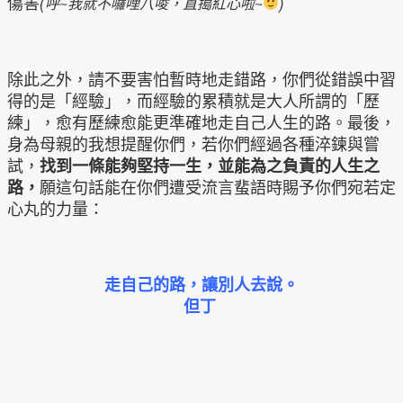
傷害
(呼~我就不囉哩八唆，直搗紅心啦~
)
除此之外，請不要害怕暫時地走錯路，你們從錯誤中習
得的是「經驗」，而經驗的累積就是大人所謂的「歷
練」，愈有歷練愈能更準確地走自己人生的路。最後，
身為母親的我想提醒你們，若你們經過各種淬鍊與嘗
試，
找到一條能夠堅持一生，並能為之負責的人生之
路，
願這句話能在你們遭受流言蜚語時賜予你們宛若定
心丸的力量：
走自己的路，讓別人去說。
但丁