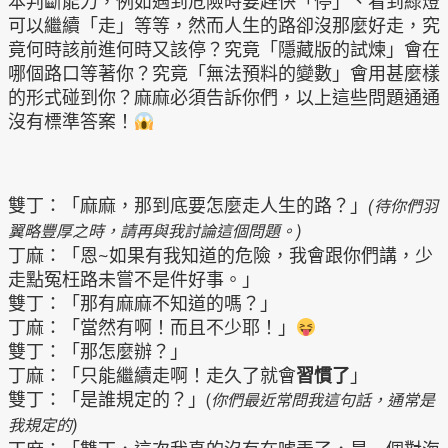
本判斷能力，例如遇到危險時要趕快「停」、看到綠燈
可以繼續「走」等等，然而人生的路卻沒那麼好走，究
竟何時該前進何時又該停？究竟「隱藏版的試煉」會在
哪個路口等著你？究竟「無法預料的變數」會用甚麼樣
的形式碰到你？麻麻必須告訴你們，以上這些問題通通
沒有標準答案！
雙丁：「麻麻，那到底要怎麼走人生的路？」
(待你們羽
翼略豐厚之時，請再與我討論這個問題。)
丁麻：「恩~如果有我知道的危險，我會跟你們講，少
走點冤枉路未嘗不是件好事。」
雙丁：「那有麻麻不知道的嗎？」
丁麻：「當然有啊！而且不少耶！」
雙丁：「那怎麼辦？」
丁麻：「只能繼續走啊！走久了就會
習慣了
」
雙丁：「是誰規定的？」
(
你們最近常問我這句話，通常是
我規定的)