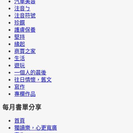
汽車美容
注音ㄅ
注音符號
珍饌
護膚保養
堅持
緣起
商賈之家
生活
遊玩
一個人的晨後
往日情懷，舊文
寫作
專欄作品
每月書單分享
首頁
獨讀樂，心更寬廣