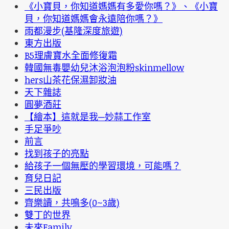
《小寶貝，你知道媽媽有多愛你嗎？》、《小寶
貝，你知道媽媽會永遠陪你嗎？》
雨都漫步(基隆深度旅遊)
東方出版
B5理膚寶水全面修復霜
韓國無毒嬰幼兒沐浴泡泡粉skinmellow
hers山茶花保濕卸妝油
天下雜誌
圓夢酒莊
【繪本】這就是我─妙蒜工作室
手足爭吵
前言
找到孩子的亮點
給孩子一個無壓的學習環境，可能嗎？
育兒日記
三民出版
齊樂讀，共鳴多(0~3歲)
雙丁的世界
未來Family