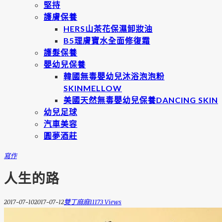
堅持
護膚保養
HERS山茶花保濕卸妝油
B5理膚寶水全面修復霜
護髮保養
嬰幼兒保養
韓國無毒嬰幼兒沐浴泡泡粉
SKINMELLOW
美國天然無毒嬰幼兒保養DANCING SKIN
幼兒足球
汽車美容
圓夢酒莊
寫作
人生的路
2017-07-10
2017-07-12
雙丁麻麻
11173 Views