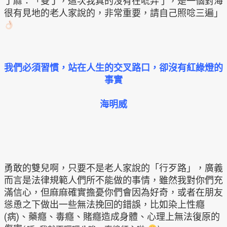
丁麻：「雙丁，這次我真的沒有在唬弄了，是一個對海
很有見地的老人家說的，非常重要，請自己照唸三遍」
我們必須習慣，站在人生的交叉路口，卻沒有紅綠燈的
事實
海明威
勇敢的雙兒啊，只要不是老人家說的「行歹路」，廣義
而言是法律規範人們所不能做的事情，雖然我對你們充
滿信心，但麻麻確實擔憂你們會因為好奇，或者在朋友
慫恿之下做出一些無法挽回的錯誤，比如染上性癮
(病)、藥癮、毒癮、賭癮造成身體、心理上無法復原的