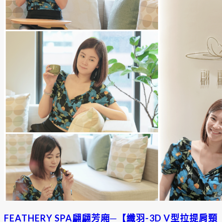
FEATHERY SPA翩翩芳廂─【纖羽-3D V型拉提肩頸