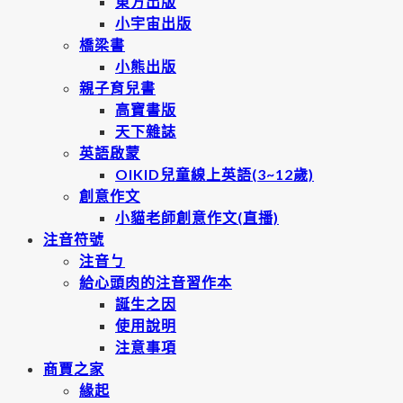
東方出版
小宇宙出版
橋梁書
小熊出版
親子育兒書
高寶書版
天下雜誌
英語啟蒙
OIKID兒童線上英語(3~12歲)
創意作文
小貓老師創意作文(直播)
注音符號
注音ㄅ
給心頭肉的注音習作本
誕生之因
使用說明
注意事項
商賈之家
緣起