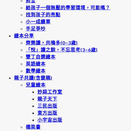
前言
給孩子一個無壓的學習環境，可能嗎？
找到孩子的亮點
小一成績單
手足爭吵
繪本分享
齊樂讀，共鳴多(0~3歲)
「悅」讀之餘，不忘思考(3~6歲)
雙丁自選繪本
英語繪本
數學繪本
親子共讀(含邀稿)
兒童繪本
妙蒜工作室
親子天下
三民出版
東方出版
小宇宙出版
橋梁書