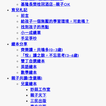
基隆長榮桂冠酒店─親子OK
育兒札記
前言
給孩子一個無壓的學習環境，可能嗎？
找到孩子的亮點
小一成績單
手足爭吵
繪本分享
齊樂讀，共鳴多(0~3歲)
「悅」讀之餘，不忘思考(3~6歲)
雙丁自選繪本
英語繪本
數學繪本
親子共讀(含邀稿)
兒童繪本
妙蒜工作室
親子天下
三民出版