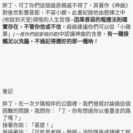
胖丁、可丁你們這個遠房親戚不得了，其著作《神曲》
對後世影響甚鉅，不容小覷。此書紀錄他由歷練之中
(地獄到天堂)領悟的人生哲理─
因果善惡的報應法則確
實存在，不管你信或不信
。麻麻建議你們可以從「小蘋
果」
中認識神曲的含意，
有一種接
(一首你們超愛唱的歌)
觸足以洗腦，不過記得選好的那一種吶！
後記
胖丁，在一次夕陽相伴的公園裡，我們曾經討論過這個
困難的問題，我問你：「丁，你有想過你以後要走的路
了嗎？」
接著你說：「甚麼！」
我接著說：「可能是老師、廚師、消防隊員或捷運工程