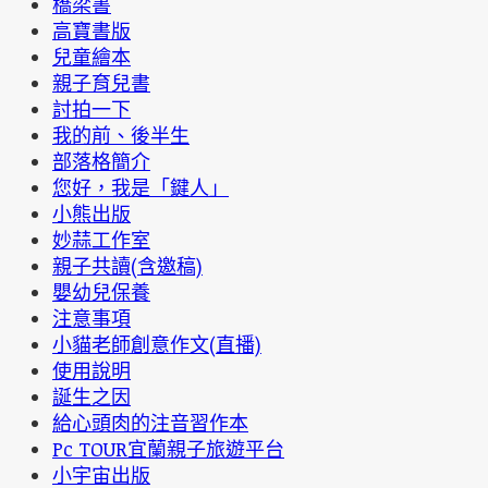
橋梁書
高寶書版
兒童繪本
親子育兒書
討拍一下
我的前、後半生
部落格簡介
您好，我是「鍵人」
小熊出版
妙蒜工作室
親子共讀(含邀稿)
嬰幼兒保養
注意事項
小貓老師創意作文(直播)
使用說明
誕生之因
給心頭肉的注音習作本
Pc TOUR宜蘭親子旅遊平台
小宇宙出版