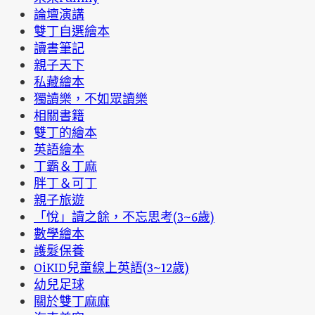
論壇演講
雙丁自選繪本
讀書筆記
親子天下
私藏繪本
獨讀樂，不如眾讀樂
相關書籍
雙丁的繪本
英語繪本
丁霸＆丁麻
胖丁＆可丁
親子旅遊
「悅」讀之餘，不忘思考(3~6歲)
數學繪本
護髮保養
OiKID兒童線上英語(3~12歲)
幼兒足球
關於雙丁麻麻