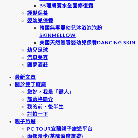
B5理膚寶水全面修復霜
護髮保養
嬰幼兒保養
韓國無毒嬰幼兒沐浴泡泡粉
SKINMELLOW
美國天然無毒嬰幼兒保養DANCING SKIN
幼兒足球
汽車美容
圓夢酒莊
最新文章
關於雙丁麻麻
您好，我是「鍵人」
部落格簡介
我的前、後半生
討拍一下
親子旅遊
PC TOUR宜蘭親子旅遊平台
雨都漫步(基隆深度旅遊)