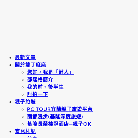
最新文章
關於雙丁麻麻
您好，我是「鍵人」
部落格簡介
我的前、後半生
討拍一下
親子旅遊
PC TOUR宜蘭親子旅遊平台
雨都漫步(基隆深度旅遊)
基隆長榮桂冠酒店─親子OK
育兒札記