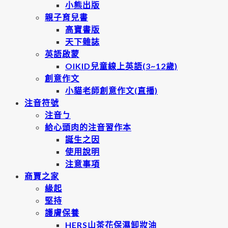
小熊出版
親子育兒書
高寶書版
天下雜誌
英語啟蒙
OIKID兒童線上英語(3~12歲)
創意作文
小貓老師創意作文(直播)
注音符號
注音ㄅ
給心頭肉的注音習作本
誕生之因
使用說明
注意事項
商賈之家
緣起
堅持
護膚保養
HERS山茶花保濕卸妝油