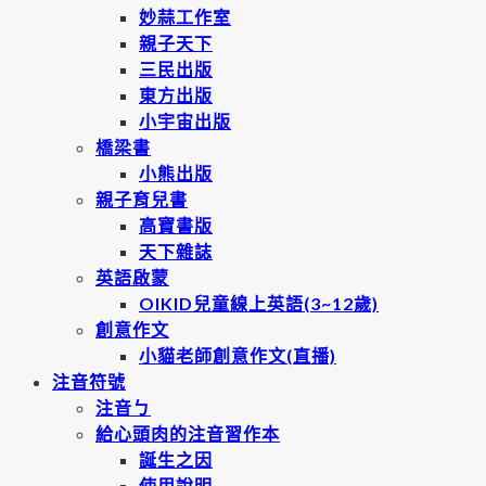
妙蒜工作室
親子天下
三民出版
東方出版
小宇宙出版
橋梁書
小熊出版
親子育兒書
高寶書版
天下雜誌
英語啟蒙
OIKID兒童線上英語(3~12歲)
創意作文
小貓老師創意作文(直播)
注音符號
注音ㄅ
給心頭肉的注音習作本
誕生之因
使用說明