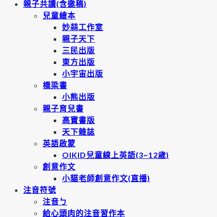
親子共讀(含邀稿)
兒童繪本
妙蒜工作室
親子天下
三民出版
東方出版
小宇宙出版
橋梁書
小熊出版
親子育兒書
高寶書版
天下雜誌
英語啟蒙
OIKID兒童線上英語(3~12歲)
創意作文
小貓老師創意作文(直播)
注音符號
注音ㄅ
給心頭肉的注音習作本