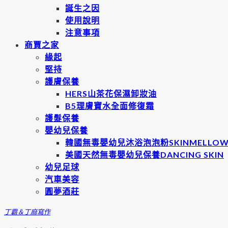
誕生之因
使用說明
注意事項
商賈之家
緣起
堅持
護膚保養
HERS山茶花保濕卸妝油
B5理膚寶水全面修復霜
護髮保養
嬰幼兒保養
韓國無毒嬰幼兒沐浴泡泡粉SKINMELLO
美國天然無毒嬰幼兒保養DANCING SKIN
幼兒足球
汽車美容
圓夢酒莊
丁霸＆丁麻
寫作