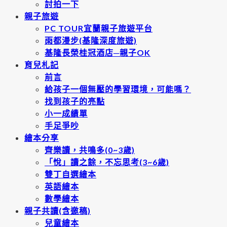
討拍一下
親子旅遊
PC TOUR宜蘭親子旅遊平台
雨都漫步(基隆深度旅遊)
基隆長榮桂冠酒店─親子OK
育兒札記
前言
給孩子一個無壓的學習環境，可能嗎？
找到孩子的亮點
小一成績單
手足爭吵
繪本分享
齊樂讀，共鳴多(0~3歲)
「悅」讀之餘，不忘思考(3~6歲)
雙丁自選繪本
英語繪本
數學繪本
親子共讀(含邀稿)
兒童繪本