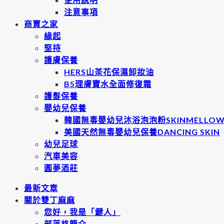
注意事項
商賈之家
緣起
堅持
護膚保養
HERS山茶花保濕卸妝油
B5理膚寶水全面修復霜
護髮保養
嬰幼兒保養
韓國無毒嬰幼兒沐浴泡泡粉SKINMELLO
美國天然無毒嬰幼兒保養DANCING SKIN
幼兒足球
汽車美容
圓夢酒莊
最新文章
關於雙丁麻麻
您好，我是「鍵人」
部落格簡介