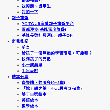
我的前、後半生
討拍一下
親子旅遊
PC TOUR宜蘭親子旅遊平台
雨都漫步(基隆深度旅遊)
基隆長榮桂冠酒店─親子OK
育兒札記
前言
給孩子一個無壓的學習環境，可能嗎？
找到孩子的亮點
小一成績單
手足爭吵
繪本分享
齊樂讀，共鳴多(0~3歲)
「悅」讀之餘，不忘思考(3~6歲)
雙丁自選繪本
英語繪本
數學繪本