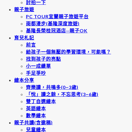
討拍一下
親子旅遊
PC TOUR宜蘭親子旅遊平台
雨都漫步(基隆深度旅遊)
基隆長榮桂冠酒店─親子OK
育兒札記
前言
給孩子一個無壓的學習環境，可能嗎？
找到孩子的亮點
小一成績單
手足爭吵
繪本分享
齊樂讀，共鳴多(0~3歲)
「悅」讀之餘，不忘思考(3~6歲)
雙丁自選繪本
英語繪本
數學繪本
親子共讀(含邀稿)
兒童繪本