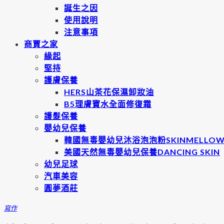
誕生之因
使用說明
注意事項
商賈之家
緣起
堅持
護膚保養
HERS山茶花保濕卸妝油
B5理膚寶水全面修復霜
護髮保養
嬰幼兒保養
韓國無毒嬰幼兒沐浴泡泡粉SKINMELLO
美國天然無毒嬰幼兒保養DANCING SKIN
幼兒足球
汽車美容
圓夢酒莊
寫作