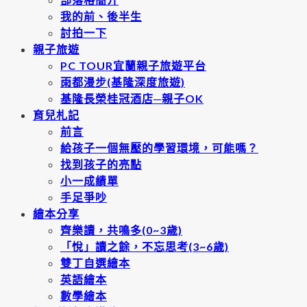
我的前、後半生
討拍一下
親子旅遊
PC TOUR宜蘭親子旅遊平台
雨都漫步(基隆深度旅遊)
基隆長榮桂冠酒店─親子OK
育兒札記
前言
給孩子一個無壓的學習環境，可能嗎？
找到孩子的亮點
小一成績單
手足爭吵
繪本分享
齊樂讀，共鳴多(0~3歲)
「悅」讀之餘，不忘思考(3~6歲)
雙丁自選繪本
英語繪本
數學繪本