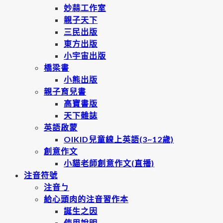
妙蒜工作室
親子天下
三民出版
東方出版
小宇宙出版
橋梁書
小熊出版
親子育兒書
高寶書版
天下雜誌
英語啟蒙
OIKID兒童線上英語(3~12歲)
創意作文
小貓老師創意作文(直播)
注音符號
注音ㄅ
給心頭肉的注音習作本
誕生之因
使用說明