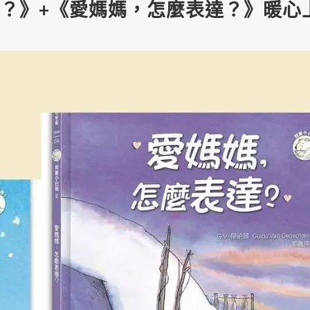
？》+《愛媽媽，怎麼表達？》暖心