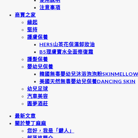
注意事項
商賈之家
緣起
堅持
護膚保養
HERS山茶花保濕卸妝油
B5理膚寶水全面修復霜
護髮保養
嬰幼兒保養
韓國無毒嬰幼兒沐浴泡泡粉SKINMELLO
美國天然無毒嬰幼兒保養DANCING SKIN
幼兒足球
汽車美容
圓夢酒莊
最新文章
關於雙丁麻麻
您好，我是「鍵人」
部落格簡介