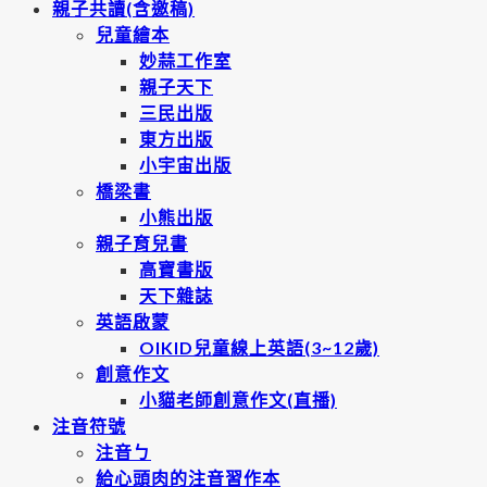
親子共讀(含邀稿)
兒童繪本
妙蒜工作室
親子天下
三民出版
東方出版
小宇宙出版
橋梁書
小熊出版
親子育兒書
高寶書版
天下雜誌
英語啟蒙
OIKID兒童線上英語(3~12歲)
創意作文
小貓老師創意作文(直播)
注音符號
注音ㄅ
給心頭肉的注音習作本