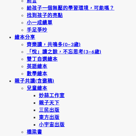
前言
給孩子一個無壓的學習環境，可能嗎？
找到孩子的亮點
小一成績單
手足爭吵
繪本分享
齊樂讀，共鳴多(0~3歲)
「悅」讀之餘，不忘思考(3~6歲)
雙丁自選繪本
英語繪本
數學繪本
親子共讀(含邀稿)
兒童繪本
妙蒜工作室
親子天下
三民出版
東方出版
小宇宙出版
橋梁書