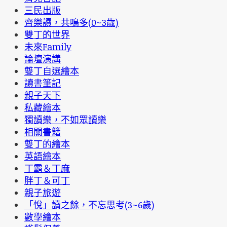
三民出版
齊樂讀，共鳴多(0~3歲)
雙丁的世界
未來Family
論壇演講
雙丁自選繪本
讀書筆記
親子天下
私藏繪本
獨讀樂，不如眾讀樂
相關書籍
雙丁的繪本
英語繪本
丁霸＆丁麻
胖丁＆可丁
親子旅遊
「悅」讀之餘，不忘思考(3~6歲)
數學繪本