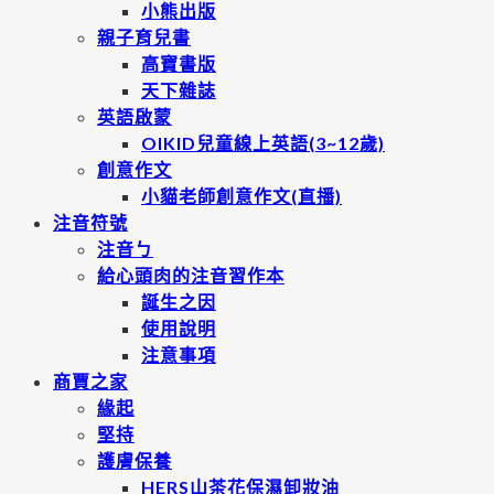
小熊出版
親子育兒書
高寶書版
天下雜誌
英語啟蒙
OIKID兒童線上英語(3~12歲)
創意作文
小貓老師創意作文(直播)
注音符號
注音ㄅ
給心頭肉的注音習作本
誕生之因
使用說明
注意事項
商賈之家
緣起
堅持
護膚保養
HERS山茶花保濕卸妝油