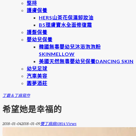
堅持
護膚保養
HERS山茶花保濕卸妝油
B5理膚寶水全面修復霜
護髮保養
嬰幼兒保養
韓國無毒嬰幼兒沐浴泡泡粉
SKINMELLOW
美國天然無毒嬰幼兒保養DANCING SKIN
幼兒足球
汽車美容
圓夢酒莊
丁霸＆丁麻
寫作
希望她是幸福的
2018-01-04
2018-01-09
雙丁麻麻
10814 Views