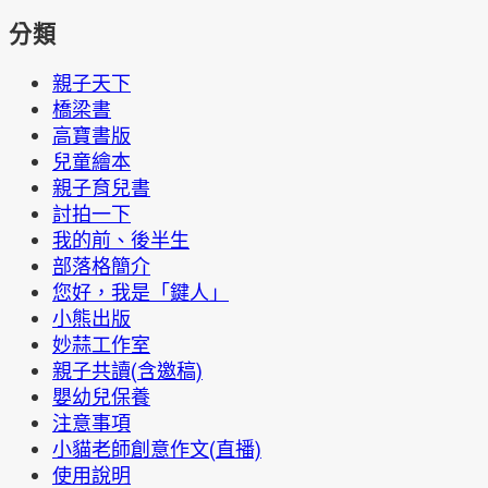
分類
親子天下
橋梁書
高寶書版
兒童繪本
親子育兒書
討拍一下
我的前、後半生
部落格簡介
您好，我是「鍵人」
小熊出版
妙蒜工作室
親子共讀(含邀稿)
嬰幼兒保養
注意事項
小貓老師創意作文(直播)
使用說明