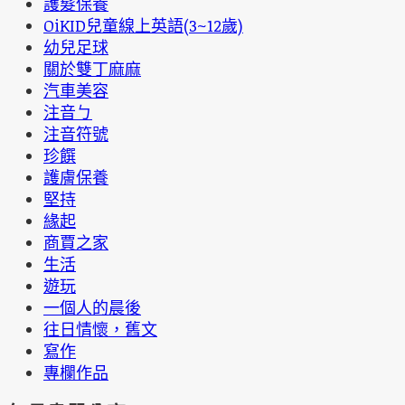
護髮保養
OiKID兒童線上英語(3~12歲)
幼兒足球
關於雙丁麻麻
汽車美容
注音ㄅ
注音符號
珍饌
護膚保養
堅持
緣起
商賈之家
生活
遊玩
一個人的晨後
往日情懷，舊文
寫作
專欄作品