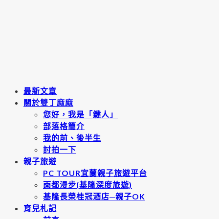
最新文章
關於雙丁麻麻
您好，我是「鍵人」
部落格簡介
我的前、後半生
討拍一下
親子旅遊
PC TOUR宜蘭親子旅遊平台
雨都漫步(基隆深度旅遊)
基隆長榮桂冠酒店─親子OK
育兒札記