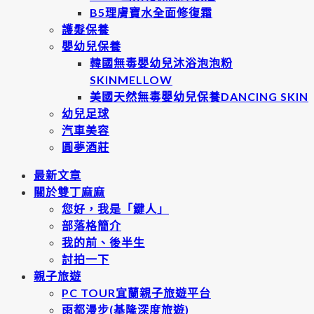
B5理膚寶水全面修復霜
護髮保養
嬰幼兒保養
韓國無毒嬰幼兒沐浴泡泡粉
SKINMELLOW
美國天然無毒嬰幼兒保養DANCING SKIN
幼兒足球
汽車美容
圓夢酒莊
最新文章
關於雙丁麻麻
您好，我是「鍵人」
部落格簡介
我的前、後半生
討拍一下
親子旅遊
PC TOUR宜蘭親子旅遊平台
雨都漫步(基隆深度旅遊)