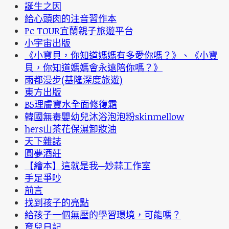
誕生之因
給心頭肉的注音習作本
Pc TOUR宜蘭親子旅遊平台
小宇宙出版
《小寶貝，你知道媽媽有多愛你嗎？》、《小寶
貝，你知道媽媽會永遠陪你嗎？》
雨都漫步(基隆深度旅遊)
東方出版
B5理膚寶水全面修復霜
韓國無毒嬰幼兒沐浴泡泡粉skinmellow
hers山茶花保濕卸妝油
天下雜誌
圓夢酒莊
【繪本】這就是我─妙蒜工作室
手足爭吵
前言
找到孩子的亮點
給孩子一個無壓的學習環境，可能嗎？
育兒日記