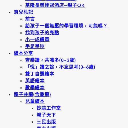
基隆長榮桂冠酒店─親子OK
育兒札記
前言
給孩子一個無壓的學習環境，可能嗎？
找到孩子的亮點
小一成績單
手足爭吵
繪本分享
齊樂讀，共鳴多(0~3歲)
「悅」讀之餘，不忘思考(3~6歲)
雙丁自選繪本
英語繪本
數學繪本
親子共讀(含邀稿)
兒童繪本
妙蒜工作室
親子天下
三民出版