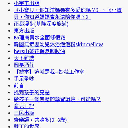
小宇宙出版
《小寶貝，你知道媽媽有多愛你嗎？》、《小寶
貝，你知道媽媽會永遠陪你嗎？》
雨都漫步(基隆深度旅遊)
東方出版
B5理膚寶水全面修復霜
韓國無毒嬰幼兒沐浴泡泡粉skinmellow
hers山茶花保濕卸妝油
天下雜誌
圓夢酒莊
【繪本】這就是我─妙蒜工作室
手足爭吵
前言
找到孩子的亮點
給孩子一個無壓的學習環境，可能嗎？
育兒日記
三民出版
齊樂讀，共鳴多(0~3歲)
雙丁的世界