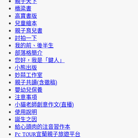
親子天下
橋梁書
高寶書版
兒童繪本
親子育兒書
討拍一下
我的前、後半生
部落格簡介
您好，我是「鍵人」
小熊出版
妙蒜工作室
親子共讀(含邀稿)
嬰幼兒保養
注意事項
小貓老師創意作文(直播)
使用說明
誕生之因
給心頭肉的注音習作本
Pc TOUR宜蘭親子旅遊平台