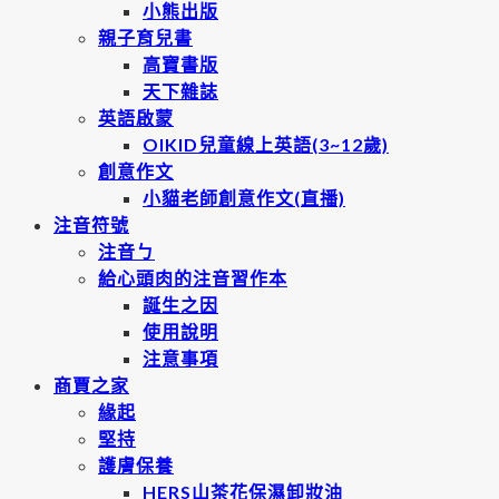
小熊出版
親子育兒書
高寶書版
天下雜誌
英語啟蒙
OIKID兒童線上英語(3~12歲)
創意作文
小貓老師創意作文(直播)
注音符號
注音ㄅ
給心頭肉的注音習作本
誕生之因
使用說明
注意事項
商賈之家
緣起
堅持
護膚保養
HERS山茶花保濕卸妝油