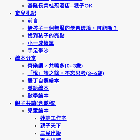
基隆長榮桂冠酒店─親子OK
育兒札記
前言
給孩子一個無壓的學習環境，可能嗎？
找到孩子的亮點
小一成績單
手足爭吵
繪本分享
齊樂讀，共鳴多(0~3歲)
「悅」讀之餘，不忘思考(3~6歲)
雙丁自選繪本
英語繪本
數學繪本
親子共讀(含邀稿)
兒童繪本
妙蒜工作室
親子天下
三民出版