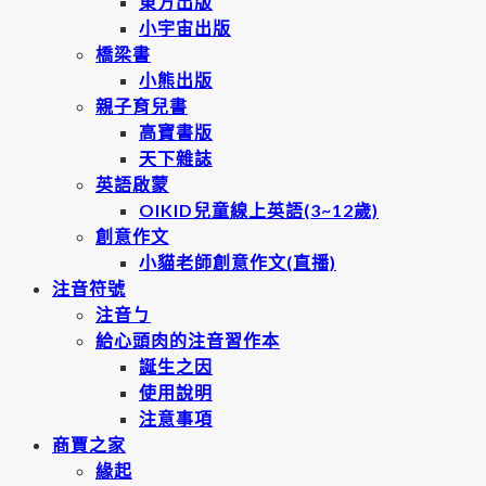
東方出版
小宇宙出版
橋梁書
小熊出版
親子育兒書
高寶書版
天下雜誌
英語啟蒙
OIKID兒童線上英語(3~12歲)
創意作文
小貓老師創意作文(直播)
注音符號
注音ㄅ
給心頭肉的注音習作本
誕生之因
使用說明
注意事項
商賈之家
緣起