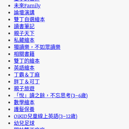
未來Family
論壇演講
雙丁自選繪本
讀書筆記
親子天下
私藏繪本
獨讀樂，不如眾讀樂
相關書籍
雙丁的繪本
英語繪本
丁霸＆丁麻
胖丁＆可丁
親子旅遊
「悅」讀之餘，不忘思考(3~6歲)
數學繪本
護髮保養
OiKID兒童線上英語(3~12歲)
幼兒足球