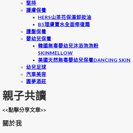
堅持
護膚保養
HERS山茶花保濕卸妝油
B5理膚寶水全面修復霜
護髮保養
嬰幼兒保養
韓國無毒嬰幼兒沐浴泡泡粉
SKINMELLOW
美國天然無毒嬰幼兒保養DANCING SKIN
幼兒足球
汽車美容
圓夢酒莊
親子共讀
<<點擊分享文章>>
關於我