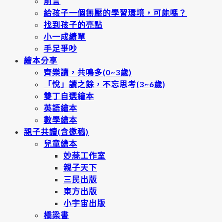
前言
給孩子一個無壓的學習環境，可能嗎？
找到孩子的亮點
小一成績單
手足爭吵
繪本分享
齊樂讀，共鳴多(0~3歲)
「悅」讀之餘，不忘思考(3~6歲)
雙丁自選繪本
英語繪本
數學繪本
親子共讀(含邀稿)
兒童繪本
妙蒜工作室
親子天下
三民出版
東方出版
小宇宙出版
橋梁書