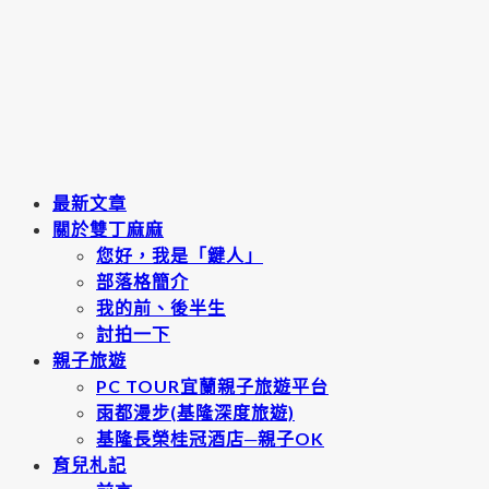
最新文章
關於雙丁麻麻
您好，我是「鍵人」
部落格簡介
我的前、後半生
討拍一下
親子旅遊
PC TOUR宜蘭親子旅遊平台
雨都漫步(基隆深度旅遊)
基隆長榮桂冠酒店─親子OK
育兒札記