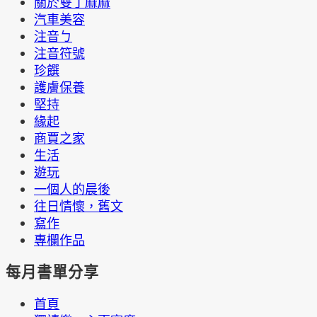
關於雙丁麻麻
汽車美容
注音ㄅ
注音符號
珍饌
護膚保養
堅持
緣起
商賈之家
生活
遊玩
一個人的晨後
往日情懷，舊文
寫作
專欄作品
每月書單分享
首頁