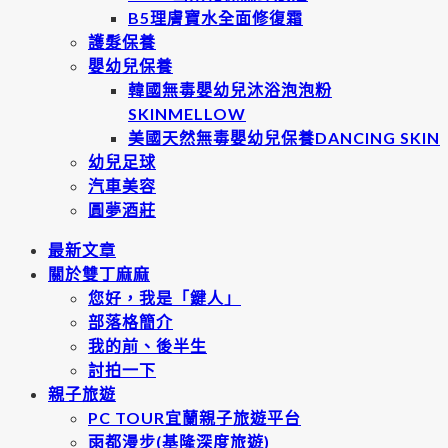
B5理膚寶水全面修復霜
護髮保養
嬰幼兒保養
韓國無毒嬰幼兒沐浴泡泡粉
SKINMELLOW
美國天然無毒嬰幼兒保養DANCING SKIN
幼兒足球
汽車美容
圓夢酒莊
最新文章
關於雙丁麻麻
您好，我是「鍵人」
部落格簡介
我的前、後半生
討拍一下
親子旅遊
PC TOUR宜蘭親子旅遊平台
雨都漫步(基隆深度旅遊)