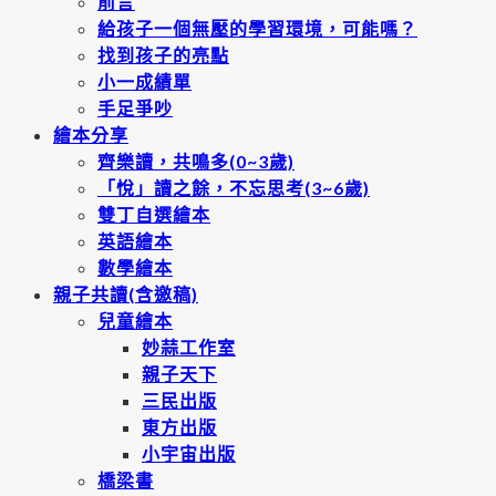
前言
給孩子一個無壓的學習環境，可能嗎？
找到孩子的亮點
小一成績單
手足爭吵
繪本分享
齊樂讀，共鳴多(0~3歲)
「悅」讀之餘，不忘思考(3~6歲)
雙丁自選繪本
英語繪本
數學繪本
親子共讀(含邀稿)
兒童繪本
妙蒜工作室
親子天下
三民出版
東方出版
小宇宙出版
橋梁書