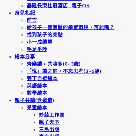
基隆長榮桂冠酒店─親子OK
育兒札記
前言
給孩子一個無壓的學習環境，可能嗎？
找到孩子的亮點
小一成績單
手足爭吵
繪本分享
齊樂讀，共鳴多(0~3歲)
「悅」讀之餘，不忘思考(3~6歲)
雙丁自選繪本
英語繪本
數學繪本
親子共讀(含邀稿)
兒童繪本
妙蒜工作室
親子天下
三民出版