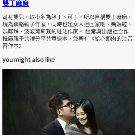
雙丁麻麻
育有雙兒，取小名為胖丁、可丁，所以自稱雙丁麻麻，
現為網路親子作家，同時也是女人迷回家吧、媽媽經、
媽咪拜、波波黛莉簽約駐站作家。 經常與出版社合作
推廣親子共讀分享兒童繪本，並著有《給心頭肉的注音
習作本》
you might also like