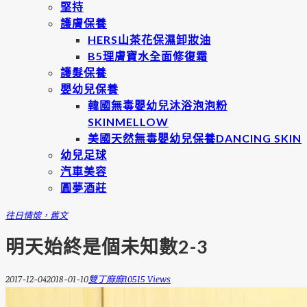
堅持
護膚保養
HERS山茶花保濕卸妝油
B5理膚寶水全面修復霜
護髮保養
嬰幼兒保養
韓國無毒嬰幼兒沐浴泡泡粉
SKINMELLOW
美國天然無毒嬰幼兒保養DANCING SKIN
幼兒足球
汽車美容
圓夢酒莊
往日情懷，舊文
明天始終是個未知數2-3
2017-12-04
2018-01-10
雙丁麻麻
10515 Views