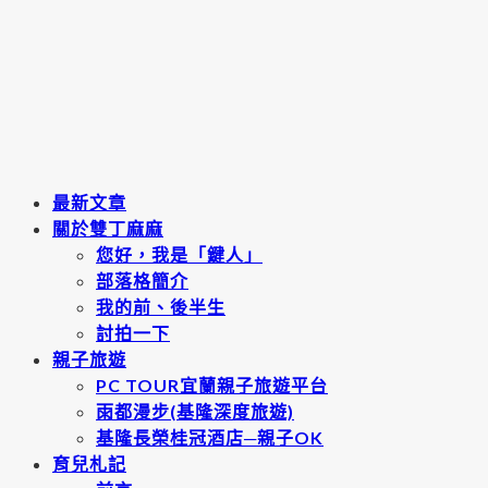
最新文章
關於雙丁麻麻
您好，我是「鍵人」
部落格簡介
我的前、後半生
討拍一下
親子旅遊
PC TOUR宜蘭親子旅遊平台
雨都漫步(基隆深度旅遊)
基隆長榮桂冠酒店─親子OK
育兒札記