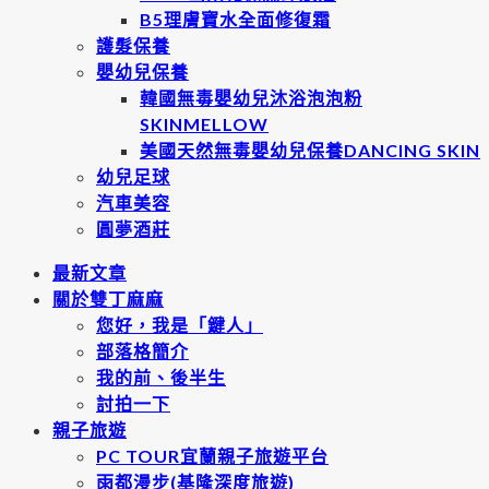
B5理膚寶水全面修復霜
護髮保養
嬰幼兒保養
韓國無毒嬰幼兒沐浴泡泡粉
SKINMELLOW
美國天然無毒嬰幼兒保養DANCING SKIN
幼兒足球
汽車美容
圓夢酒莊
最新文章
關於雙丁麻麻
您好，我是「鍵人」
部落格簡介
我的前、後半生
討拍一下
親子旅遊
PC TOUR宜蘭親子旅遊平台
雨都漫步(基隆深度旅遊)