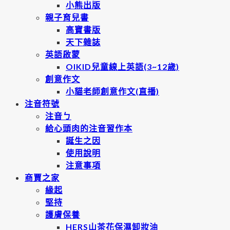
小熊出版
親子育兒書
高寶書版
天下雜誌
英語啟蒙
OIKID兒童線上英語(3~12歲)
創意作文
小貓老師創意作文(直播)
注音符號
注音ㄅ
給心頭肉的注音習作本
誕生之因
使用說明
注意事項
商賈之家
緣起
堅持
護膚保養
HERS山茶花保濕卸妝油