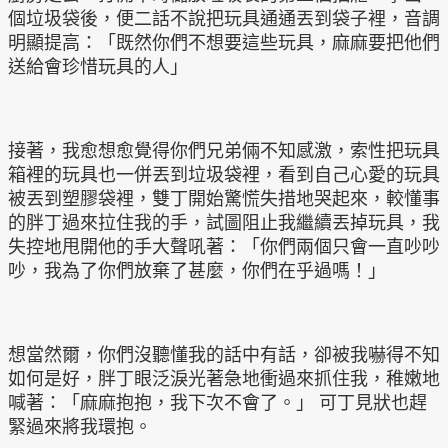
個垃圾袋後，便二話不說把玩具通通丟到袋子裡，音調
明顯提高：「既然你們不想要這些玩具，麻麻要把他們
送給會珍惜玩具的人」
接著，我愈想愈覺得你們兄弟倆不知感激，索性把玩具
箱裡的玩具也一併丟到垃圾袋裡，看到自己心愛的玩具
被丟到塑膠袋裡，雙丁開始驚慌失措地哭起來，較懂事
的胖丁過來拉住我的手，試圖阻止我繼續丟掉玩具，我
失控地甩開他的手大聲吼著：「你們兩個只會一直吵吵
吵，我為了你們放棄了甚麼，你們在乎過嗎！」
想當然爾，你們沒聽懂我的話中有話，卻被我嚇得不知
如何是好，胖丁眼泛淚光著急地衝過來抓住我，稚嫩地
喊著：「麻麻抱抱，我下次不會了。」 可丁見狀也趕
緊過來將我環抱。