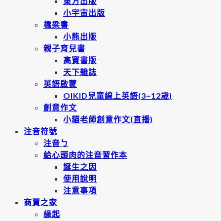
東方出版
小宇宙出版
橋梁書
小熊出版
親子育兒書
高寶書版
天下雜誌
英語啟蒙
OIKID兒童線上英語(3~12歲)
創意作文
小貓老師創意作文(直播)
注音符號
注音ㄅ
給心頭肉的注音習作本
誕生之因
使用說明
注意事項
商賈之家
緣起