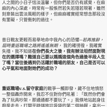
人之間的小日子恬淡溫馨，但你們是否仍有感覺，在麻
麻的內心深處，時常有一股悵然若失若隱若現著，雖然
刻意裝出雲淡風輕的樣子，但麻麻確實經常想念那段沒
有罣礙，只管衝刺的過往。
昔日戰友更輕而易舉地命中我內心的恐懼─
若再推辭，
屆時重返職場之路將遙遙無期，
我的確徬徨，我確實
失措，我不知道
在你們長大之後，我有辦法坦然面對現
在的選擇嗎？難道自己要以媽媽這個角色過後半段人生
了嗎？當往後遇到仍活躍於職場的朋友，自己是否可以
心平氣和地面對她們的成功？
重返職場
v.s.
留守家庭
的戰爭一觸即發，藏不住地憤怒
一整個轟炸開來，我忍不住對你們吼著：「既然你們會
為了玩具吵架，那通通都不要玩了。」我倏地站起身往
廚房走去，打開平時儲放垃圾袋的第二個抽屜，拿出一