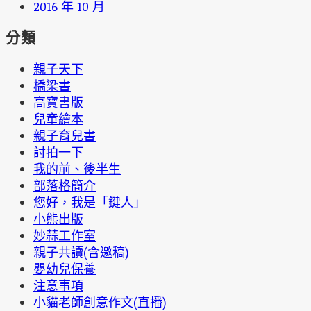
2016 年 10 月
分類
親子天下
橋梁書
高寶書版
兒童繪本
親子育兒書
討拍一下
我的前、後半生
部落格簡介
您好，我是「鍵人」
小熊出版
妙蒜工作室
親子共讀(含邀稿)
嬰幼兒保養
注意事項
小貓老師創意作文(直播)