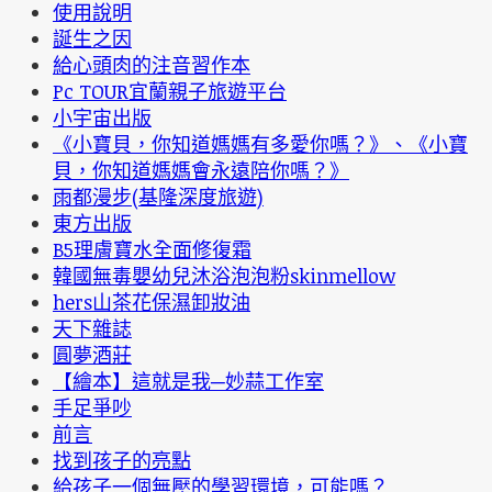
使用說明
誕生之因
給心頭肉的注音習作本
Pc TOUR宜蘭親子旅遊平台
小宇宙出版
《小寶貝，你知道媽媽有多愛你嗎？》、《小寶
貝，你知道媽媽會永遠陪你嗎？》
雨都漫步(基隆深度旅遊)
東方出版
B5理膚寶水全面修復霜
韓國無毒嬰幼兒沐浴泡泡粉skinmellow
hers山茶花保濕卸妝油
天下雜誌
圓夢酒莊
【繪本】這就是我─妙蒜工作室
手足爭吵
前言
找到孩子的亮點
給孩子一個無壓的學習環境，可能嗎？