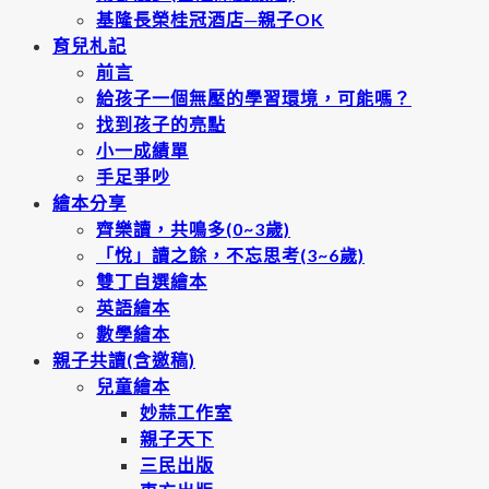
基隆長榮桂冠酒店─親子OK
育兒札記
前言
給孩子一個無壓的學習環境，可能嗎？
找到孩子的亮點
小一成績單
手足爭吵
繪本分享
齊樂讀，共鳴多(0~3歲)
「悅」讀之餘，不忘思考(3~6歲)
雙丁自選繪本
英語繪本
數學繪本
親子共讀(含邀稿)
兒童繪本
妙蒜工作室
親子天下
三民出版