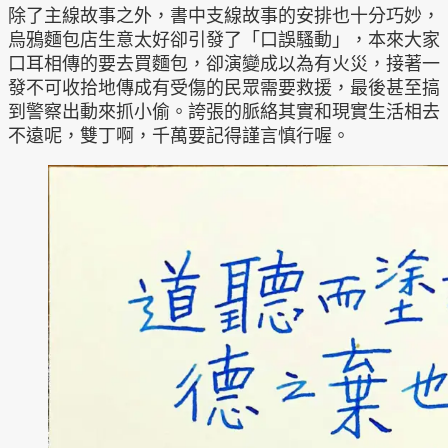
除了主線故事之外，書中支線故事的安排也十分巧妙，
烏鴉麵包店生意太好卻引發了「口誤騷動」，本來大家
口耳相傳的要去買麵包，卻演變成以為有火災，接著一
發不可收拾地傳成有受傷的民眾需要救援，最後甚至搞
到警察出動來抓小偷。誇張的脈絡其實和現實生活相去
不遠呢，雙丁啊，千萬要記得謹言慎行喔。