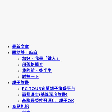
最新文章
關於雙丁麻麻
您好，我是「鍵人」
部落格簡介
我的前、後半生
討拍一下
親子旅遊
PC TOUR宜蘭親子旅遊平台
雨都漫步(基隆深度旅遊)
基隆長榮桂冠酒店─親子OK
育兒札記