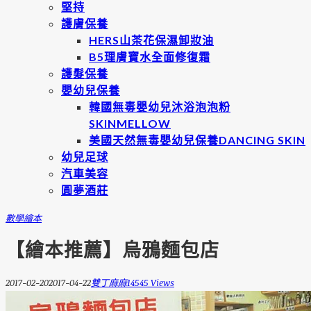
堅持
護膚保養
HERS山茶花保濕卸妝油
B5理膚寶水全面修復霜
護髮保養
嬰幼兒保養
韓國無毒嬰幼兒沐浴泡泡粉
SKINMELLOW
美國天然無毒嬰幼兒保養DANCING SKIN
幼兒足球
汽車美容
圓夢酒莊
數學繪本
【繪本推薦】烏鴉麵包店
2017-02-20
2017-04-22
雙丁麻麻
14545 Views