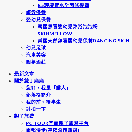
B5理膚寶水全面修復霜
護髮保養
嬰幼兒保養
韓國無毒嬰幼兒沐浴泡泡粉
SKINMELLOW
美國天然無毒嬰幼兒保養DANCING SKIN
幼兒足球
汽車美容
圓夢酒莊
最新文章
關於雙丁麻麻
您好，我是「鍵人」
部落格簡介
我的前、後半生
討拍一下
親子旅遊
PC TOUR宜蘭親子旅遊平台
雨都漫步(基隆深度旅遊)