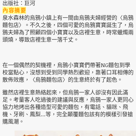
出版社：巨河
內容摘要
泉水森林的烏鴉小鎮上有一間由烏鴉夫婦經營的〈烏鴉
麵包店〉。不久之後，四個可愛的烏鴉寶寶誕生了，烏
鴉夫婦為了照顧四個小寶寶以及店裡生意，時常蠟燭兩
頭燒，導致店裡生意一落千丈。
在一個偶然的契機裡，烏鴉小寶寶們帶著NG麵包到學
校當點心，沒想到受到同學熱烈歡迎，靠著口耳相傳的
散佈效應，〈烏鴉麵包店〉的生意終於有了起色。
雖然店裡生意熱絡起來，但烏鴉一家人卻沒有因此滿
足。考量客人吃過後的建議與反應，烏鴉一家人更同心
協力地烤出各種造型可愛的麵包，有電話、貓咪、飛
機、牙刷、鳳梨
…
等，完全顛覆麵包該有的模樣引發搶
購風潮。