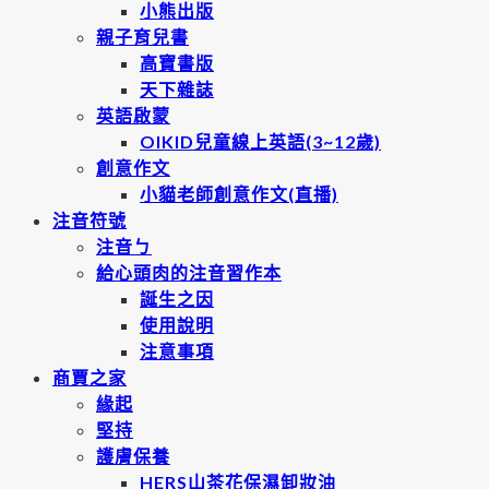
小熊出版
親子育兒書
高寶書版
天下雜誌
英語啟蒙
OIKID兒童線上英語(3~12歲)
創意作文
小貓老師創意作文(直播)
注音符號
注音ㄅ
給心頭肉的注音習作本
誕生之因
使用說明
注意事項
商賈之家
緣起
堅持
護膚保養
HERS山茶花保濕卸妝油