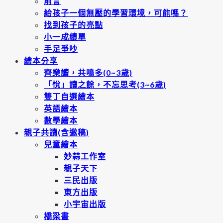
前言
給孩子一個無壓的學習環境，可能嗎？
找到孩子的亮點
小一成績單
手足爭吵
繪本分享
齊樂讀，共鳴多(0~3歲)
「悅」讀之餘，不忘思考(3~6歲)
雙丁自選繪本
英語繪本
數學繪本
親子共讀(含邀稿)
兒童繪本
妙蒜工作室
親子天下
三民出版
東方出版
小宇宙出版
橋梁書