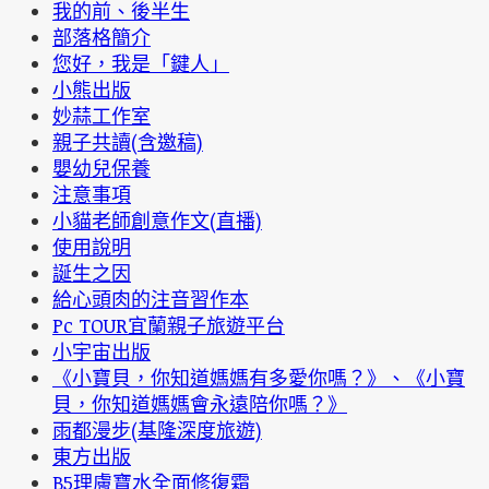
我的前、後半生
部落格簡介
您好，我是「鍵人」
小熊出版
妙蒜工作室
親子共讀(含邀稿)
嬰幼兒保養
注意事項
小貓老師創意作文(直播)
使用說明
誕生之因
給心頭肉的注音習作本
Pc TOUR宜蘭親子旅遊平台
小宇宙出版
《小寶貝，你知道媽媽有多愛你嗎？》、《小寶
貝，你知道媽媽會永遠陪你嗎？》
雨都漫步(基隆深度旅遊)
東方出版
B5理膚寶水全面修復霜