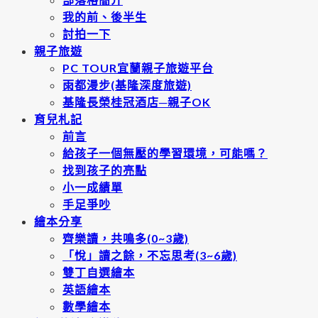
我的前、後半生
討拍一下
親子旅遊
PC TOUR宜蘭親子旅遊平台
雨都漫步(基隆深度旅遊)
基隆長榮桂冠酒店─親子OK
育兒札記
前言
給孩子一個無壓的學習環境，可能嗎？
找到孩子的亮點
小一成績單
手足爭吵
繪本分享
齊樂讀，共鳴多(0~3歲)
「悅」讀之餘，不忘思考(3~6歲)
雙丁自選繪本
英語繪本
數學繪本