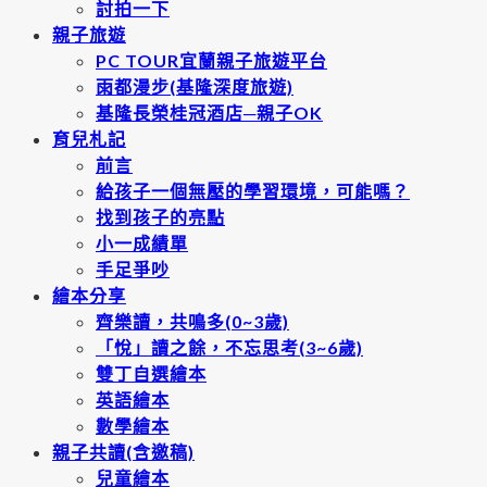
討拍一下
親子旅遊
PC TOUR宜蘭親子旅遊平台
雨都漫步(基隆深度旅遊)
基隆長榮桂冠酒店─親子OK
育兒札記
前言
給孩子一個無壓的學習環境，可能嗎？
找到孩子的亮點
小一成績單
手足爭吵
繪本分享
齊樂讀，共鳴多(0~3歲)
「悅」讀之餘，不忘思考(3~6歲)
雙丁自選繪本
英語繪本
數學繪本
親子共讀(含邀稿)
兒童繪本