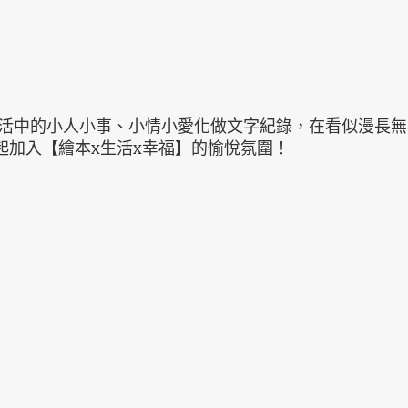
生活中的小人小事、小情小愛化做文字紀錄，在看似漫長
起加入【繪本x生活x幸福】的愉悅氛圍！