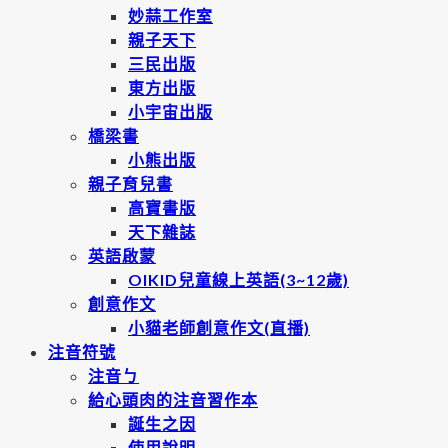
妙蒜工作室
親子天下
三民出版
東方出版
小宇宙出版
橋梁書
小熊出版
親子育兒書
高寶書版
天下雜誌
英語啟蒙
OIKID兒童線上英語(3~12歲)
創意作文
小貓老師創意作文(直播)
注音符號
注音ㄅ
給心頭肉的注音習作本
誕生之因
使用說明