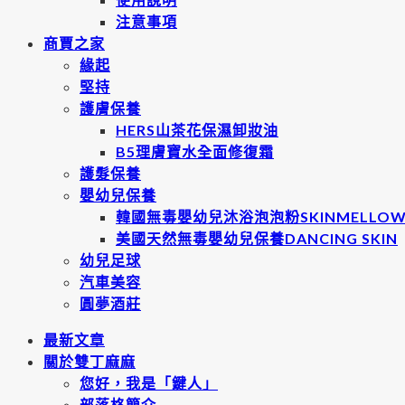
注意事項
商賈之家
緣起
堅持
護膚保養
HERS山茶花保濕卸妝油
B5理膚寶水全面修復霜
護髮保養
嬰幼兒保養
韓國無毒嬰幼兒沐浴泡泡粉SKINMELLO
美國天然無毒嬰幼兒保養DANCING SKIN
幼兒足球
汽車美容
圓夢酒莊
最新文章
關於雙丁麻麻
您好，我是「鍵人」
部落格簡介