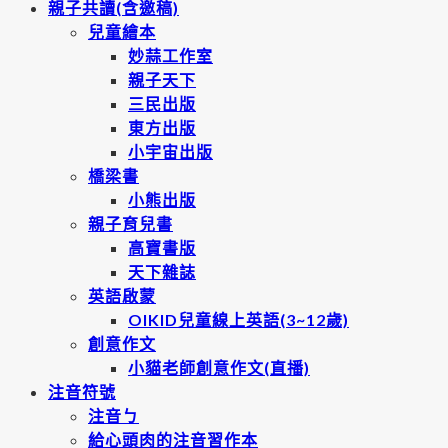
親子共讀(含邀稿)
兒童繪本
妙蒜工作室
親子天下
三民出版
東方出版
小宇宙出版
橋梁書
小熊出版
親子育兒書
高寶書版
天下雜誌
英語啟蒙
OIKID兒童線上英語(3~12歲)
創意作文
小貓老師創意作文(直播)
注音符號
注音ㄅ
給心頭肉的注音習作本