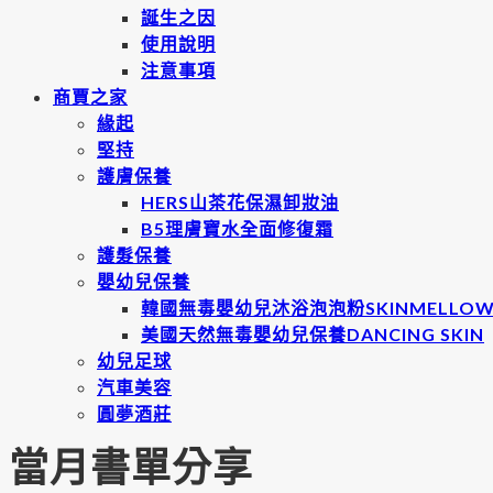
誕生之因
使用說明
注意事項
商賈之家
緣起
堅持
護膚保養
HERS山茶花保濕卸妝油
B5理膚寶水全面修復霜
護髮保養
嬰幼兒保養
韓國無毒嬰幼兒沐浴泡泡粉SKINMELLO
美國天然無毒嬰幼兒保養DANCING SKIN
幼兒足球
汽車美容
圓夢酒莊
當月書單分享