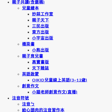
親子共讀(含邀稿)
兒童繪本
妙蒜工作室
親子天下
三民出版
東方出版
小宇宙出版
橋梁書
小熊出版
親子育兒書
高寶書版
天下雜誌
英語啟蒙
OIKID兒童線上英語(3~12歲)
創意作文
小貓老師創意作文(直播)
注音符號
注音ㄅ
給心頭肉的注音習作本