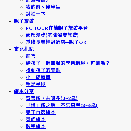
我的前、後半生
討拍一下
親子旅遊
PC TOUR宜蘭親子旅遊平台
雨都漫步(基隆深度旅遊)
基隆長榮桂冠酒店─親子OK
育兒札記
前言
給孩子一個無壓的學習環境，可能嗎？
找到孩子的亮點
小一成績單
手足爭吵
繪本分享
齊樂讀，共鳴多(0~3歲)
「悅」讀之餘，不忘思考(3~6歲)
雙丁自選繪本
英語繪本
數學繪本