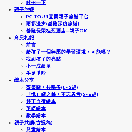
討拍一下
親子旅遊
PC TOUR宜蘭親子旅遊平台
雨都漫步(基隆深度旅遊)
基隆長榮桂冠酒店─親子OK
育兒札記
前言
給孩子一個無壓的學習環境，可能嗎？
找到孩子的亮點
小一成績單
手足爭吵
繪本分享
齊樂讀，共鳴多(0~3歲)
「悅」讀之餘，不忘思考(3~6歲)
雙丁自選繪本
英語繪本
數學繪本
親子共讀(含邀稿)
兒童繪本