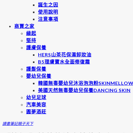
誕生之因
使用說明
注意事項
商賈之家
緣起
堅持
護膚保養
HERS山茶花保濕卸妝油
B5理膚寶水全面修復霜
護髮保養
嬰幼兒保養
韓國無毒嬰幼兒沐浴泡泡粉SKINMELLO
美國天然無毒嬰幼兒保養DANCING SKIN
幼兒足球
汽車美容
圓夢酒莊
讀書筆記
親子天下