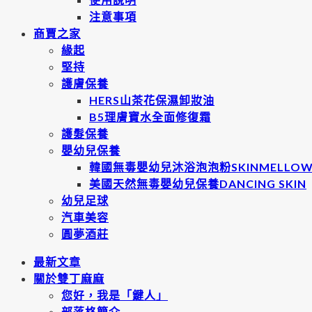
注意事項
商賈之家
緣起
堅持
護膚保養
HERS山茶花保濕卸妝油
B5理膚寶水全面修復霜
護髮保養
嬰幼兒保養
韓國無毒嬰幼兒沐浴泡泡粉SKINMELLO
美國天然無毒嬰幼兒保養DANCING SKIN
幼兒足球
汽車美容
圓夢酒莊
最新文章
關於雙丁麻麻
您好，我是「鍵人」
部落格簡介