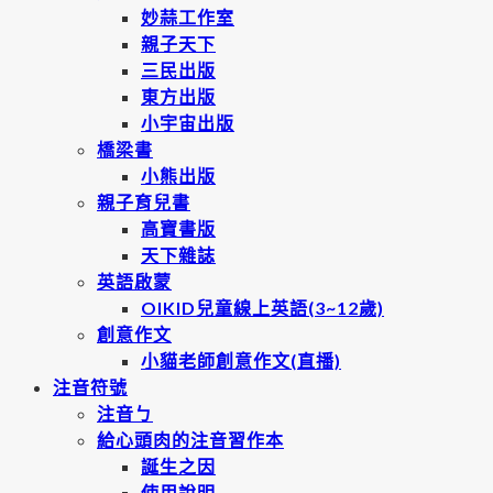
妙蒜工作室
親子天下
三民出版
東方出版
小宇宙出版
橋梁書
小熊出版
親子育兒書
高寶書版
天下雜誌
英語啟蒙
OIKID兒童線上英語(3~12歲)
創意作文
小貓老師創意作文(直播)
注音符號
注音ㄅ
給心頭肉的注音習作本
誕生之因
使用說明