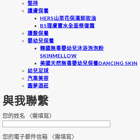
堅持
護膚保養
HERS山茶花保濕卸妝油
B5理膚寶水全面修復霜
護髮保養
嬰幼兒保養
韓國無毒嬰幼兒沐浴泡泡粉
SKINMELLOW
美國天然無毒嬰幼兒保養DANCING SKIN
幼兒足球
汽車美容
圓夢酒莊
與我聯繫
您的姓名 〈需填寫〉
您的電子郵件信箱 〈需填寫〉