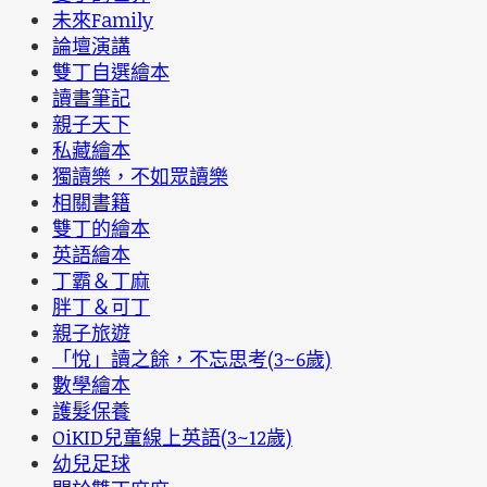
未來Family
論壇演講
雙丁自選繪本
讀書筆記
親子天下
私藏繪本
獨讀樂，不如眾讀樂
相關書籍
雙丁的繪本
英語繪本
丁霸＆丁麻
胖丁＆可丁
親子旅遊
「悅」讀之餘，不忘思考(3~6歲)
數學繪本
護髮保養
OiKID兒童線上英語(3~12歲)
幼兒足球