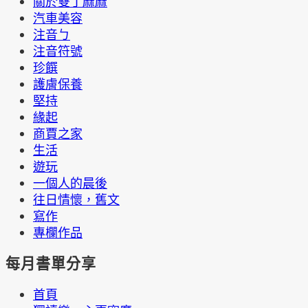
關於雙丁麻麻
汽車美容
注音ㄅ
注音符號
珍饌
護膚保養
堅持
緣起
商賈之家
生活
遊玩
一個人的晨後
往日情懷，舊文
寫作
專欄作品
每月書單分享
首頁