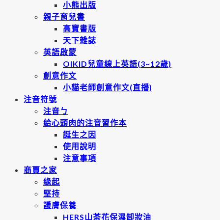
小熊出版
親子育兒書
高寶書版
天下雜誌
英語啟蒙
OIKID兒童線上英語(3~12歲)
創意作文
小貓老師創意作文(直播)
注音符號
注音ㄅ
給心頭肉的注音習作本
誕生之因
使用說明
注意事項
商賈之家
緣起
堅持
護膚保養
HERS山茶花保濕卸妝油