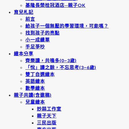
基隆長榮桂冠酒店─親子OK
育兒札記
前言
給孩子一個無壓的學習環境，可能嗎？
找到孩子的亮點
小一成績單
手足爭吵
繪本分享
齊樂讀，共鳴多(0~3歲)
「悅」讀之餘，不忘思考(3~6歲)
雙丁自選繪本
英語繪本
數學繪本
親子共讀(含邀稿)
兒童繪本
妙蒜工作室
親子天下
三民出版