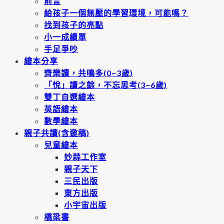
前言
給孩子一個無壓的學習環境，可能嗎？
找到孩子的亮點
小一成績單
手足爭吵
繪本分享
齊樂讀，共鳴多(0~3歲)
「悅」讀之餘，不忘思考(3~6歲)
雙丁自選繪本
英語繪本
數學繪本
親子共讀(含邀稿)
兒童繪本
妙蒜工作室
親子天下
三民出版
東方出版
小宇宙出版
橋梁書