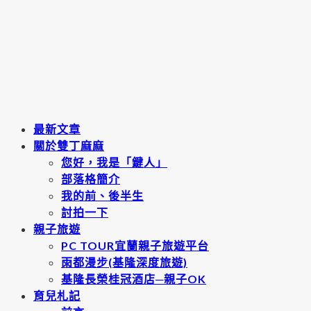
最新文章
關於雙丁麻麻
您好，我是「鍵人」
部落格簡介
我的前、後半生
討拍一下
親子旅遊
PC TOUR宜蘭親子旅遊平台
雨都漫步(基隆深度旅遊)
基隆長榮桂冠酒店─親子OK
育兒札記