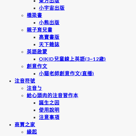
東方出版
小宇宙出版
橋梁書
小熊出版
親子育兒書
高寶書版
天下雜誌
英語啟蒙
OIKID兒童線上英語(3~12歲)
創意作文
小貓老師創意作文(直播)
注音符號
注音ㄅ
給心頭肉的注音習作本
誕生之因
使用說明
注意事項
商賈之家
緣起