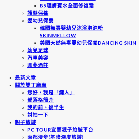
B5理膚寶水全面修復霜
護髮保養
嬰幼兒保養
韓國無毒嬰幼兒沐浴泡泡粉
SKINMELLOW
美國天然無毒嬰幼兒保養DANCING SKIN
幼兒足球
汽車美容
圓夢酒莊
最新文章
關於雙丁麻麻
您好，我是「鍵人」
部落格簡介
我的前、後半生
討拍一下
親子旅遊
PC TOUR宜蘭親子旅遊平台
雨都漫步(基隆深度旅遊)