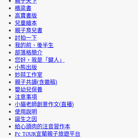
親子天下
橋梁書
高寶書版
兒童繪本
親子育兒書
討拍一下
我的前、後半生
部落格簡介
您好，我是「鍵人」
小熊出版
妙蒜工作室
親子共讀(含邀稿)
嬰幼兒保養
注意事項
小貓老師創意作文(直播)
使用說明
誕生之因
給心頭肉的注音習作本
Pc TOUR宜蘭親子旅遊平台