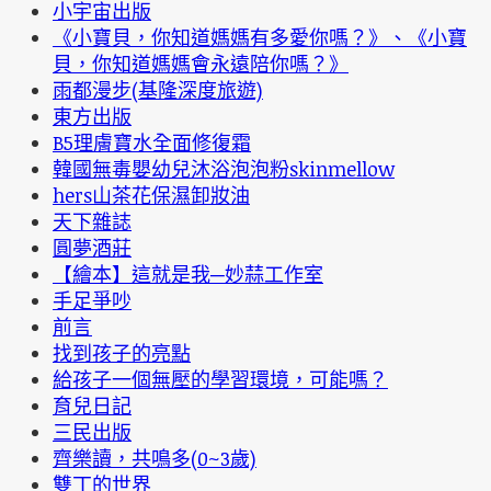
小宇宙出版
《小寶貝，你知道媽媽有多愛你嗎？》、《小寶
貝，你知道媽媽會永遠陪你嗎？》
雨都漫步(基隆深度旅遊)
東方出版
B5理膚寶水全面修復霜
韓國無毒嬰幼兒沐浴泡泡粉skinmellow
hers山茶花保濕卸妝油
天下雜誌
圓夢酒莊
【繪本】這就是我─妙蒜工作室
手足爭吵
前言
找到孩子的亮點
給孩子一個無壓的學習環境，可能嗎？
育兒日記
三民出版
齊樂讀，共鳴多(0~3歲)
雙丁的世界