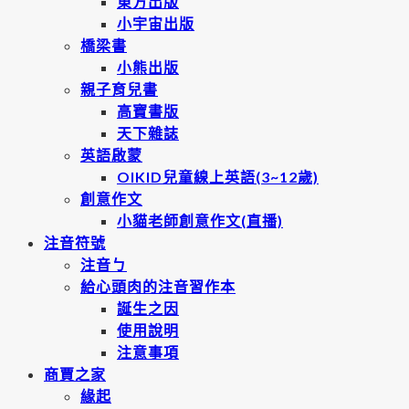
東方出版
小宇宙出版
橋梁書
小熊出版
親子育兒書
高寶書版
天下雜誌
英語啟蒙
OIKID兒童線上英語(3~12歲)
創意作文
小貓老師創意作文(直播)
注音符號
注音ㄅ
給心頭肉的注音習作本
誕生之因
使用說明
注意事項
商賈之家
緣起