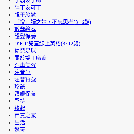
丁霸＆丁麻
胖丁＆可丁
親子旅遊
「悅」讀之餘，不忘思考(3~6歲)
數學繪本
護髮保養
OiKID兒童線上英語(3~12歲)
幼兒足球
關於雙丁麻麻
汽車美容
注音ㄅ
注音符號
珍饌
護膚保養
堅持
緣起
商賈之家
生活
遊玩