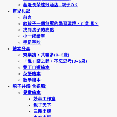
基隆長榮桂冠酒店─親子OK
育兒札記
前言
給孩子一個無壓的學習環境，可能嗎？
找到孩子的亮點
小一成績單
手足爭吵
繪本分享
齊樂讀，共鳴多(0~3歲)
「悅」讀之餘，不忘思考(3~6歲)
雙丁自選繪本
英語繪本
數學繪本
親子共讀(含邀稿)
兒童繪本
妙蒜工作室
親子天下
三民出版