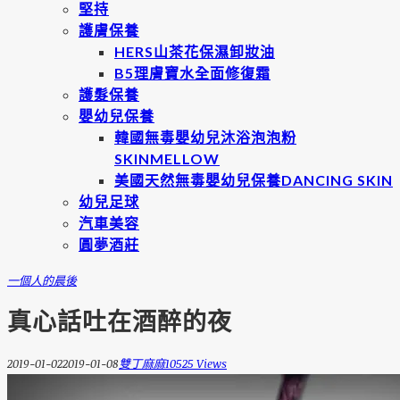
堅持
護膚保養
HERS山茶花保濕卸妝油
B5理膚寶水全面修復霜
護髮保養
嬰幼兒保養
韓國無毒嬰幼兒沐浴泡泡粉
SKINMELLOW
美國天然無毒嬰幼兒保養DANCING SKIN
幼兒足球
汽車美容
圓夢酒莊
一個人的晨後
真心話吐在酒醉的夜
2019-01-02
2019-01-08
雙丁麻麻
10525 Views