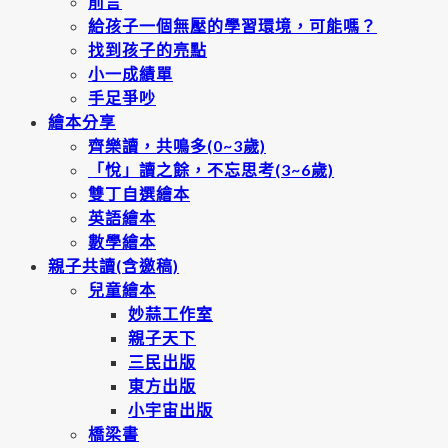
前言
給孩子一個無壓的學習環境，可能嗎？
找到孩子的亮點
小一成績單
手足爭吵
繪本分享
齊樂讀，共鳴多(0~3歲)
「悅」讀之餘，不忘思考(3~6歲)
雙丁自選繪本
英語繪本
數學繪本
親子共讀(含邀稿)
兒童繪本
妙蒜工作室
親子天下
三民出版
東方出版
小宇宙出版
橋梁書