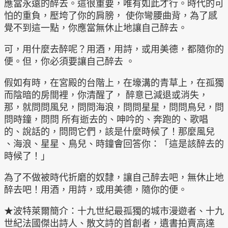
應當永遠的醉去。這很重要，唯有如此才行。時代的可
怕的重負，壓垮了你的肩膀， 使你彎腰曲背，為了感
覺不到這一點，你應當無休止地讓自己醉去。
可，用什麼去醉呢？用酒，用詩，或用美德，都隨你的
便。但，你必須要讓自己醉去 。
假如有時，在宮殿的台階上，在壕溝的青草上，在孤獨
而陰暗的房間裡，你清醒了， 醉意已減退或消失，
那，就問問風兒，問問海浪，問問星星，問問鳥兒，問
問時鐘，問問 所有逝去的、呻吟的、奔跑的、歌唱
的、說話的，問問它們，該是什麼時候了！那麼風兒
、海浪、星星、鳥兒、時鐘會回答你：「這是該醉去的
時候了！」
為了不做被時代折磨的奴隸，讓自己醉去吧，無休止地
醉去吧！用酒，用詩，或用美德，隨你的便。
★波特萊爾簡介：十九世紀最孤獨的城市漫遊者、十九
世紀法國傑出詩人、散文詩的首創者，遺書拍賣高達