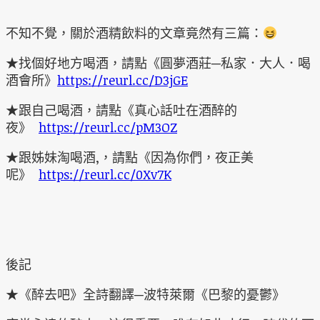
不知不覺，關於酒精飲料的文章竟然有三篇：
★找個好地方喝酒，請點《圓夢酒莊─私家．大人．喝
酒會所》
https://reurl.cc/D3jGE
★跟自己喝酒，請點《真心話吐在酒醉的
夜》
https://reurl.cc/pM3OZ
★跟姊妹淘喝酒,，請點《因為你們，夜正美
呢》
https://reurl.cc/0Xv7K
後記
★《醉去吧》全詩翻譯─波特萊爾《巴黎的憂鬱》