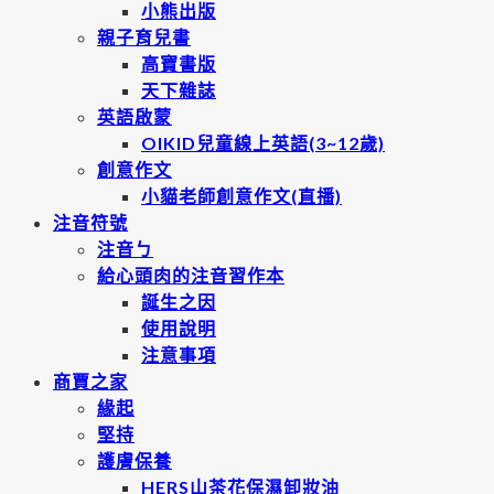
小熊出版
親子育兒書
高寶書版
天下雜誌
英語啟蒙
OIKID兒童線上英語(3~12歲)
創意作文
小貓老師創意作文(直播)
注音符號
注音ㄅ
給心頭肉的注音習作本
誕生之因
使用說明
注意事項
商賈之家
緣起
堅持
護膚保養
HERS山茶花保濕卸妝油