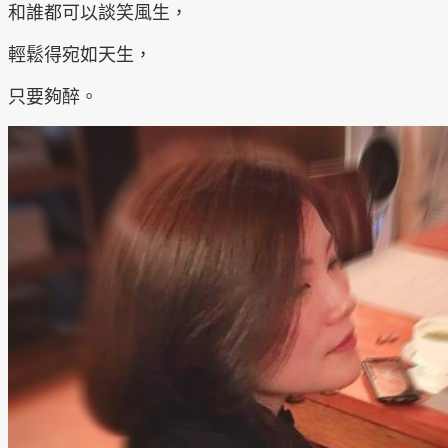
和誰都可以談笑風生，
輕鬆得宛如天生，
只要夠醉。