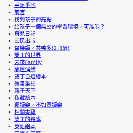
手足爭吵
前言
找到孩子的亮點
給孩子一個無壓的學習環境，可能嗎？
育兒日記
三民出版
齊樂讀，共鳴多(0~3歲)
雙丁的世界
未來Family
論壇演講
雙丁自選繪本
讀書筆記
親子天下
私藏繪本
獨讀樂，不如眾讀樂
相關書籍
雙丁的繪本
英語繪本