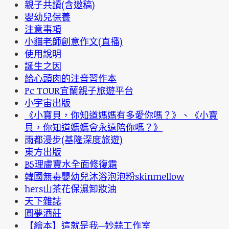
親子共讀(含邀稿)
嬰幼兒保養
注意事項
小貓老師創意作文(直播)
使用說明
誕生之因
給心頭肉的注音習作本
Pc TOUR宜蘭親子旅遊平台
小宇宙出版
《小寶貝，你知道媽媽有多愛你嗎？》、《小寶
貝，你知道媽媽會永遠陪你嗎？》
雨都漫步(基隆深度旅遊)
東方出版
B5理膚寶水全面修復霜
韓國無毒嬰幼兒沐浴泡泡粉skinmellow
hers山茶花保濕卸妝油
天下雜誌
圓夢酒莊
【繪本】這就是我─妙蒜工作室