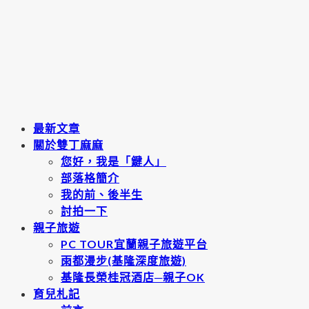
最新文章
關於雙丁麻麻
您好，我是「鍵人」
部落格簡介
我的前、後半生
討拍一下
親子旅遊
PC TOUR宜蘭親子旅遊平台
雨都漫步(基隆深度旅遊)
基隆長榮桂冠酒店─親子OK
育兒札記