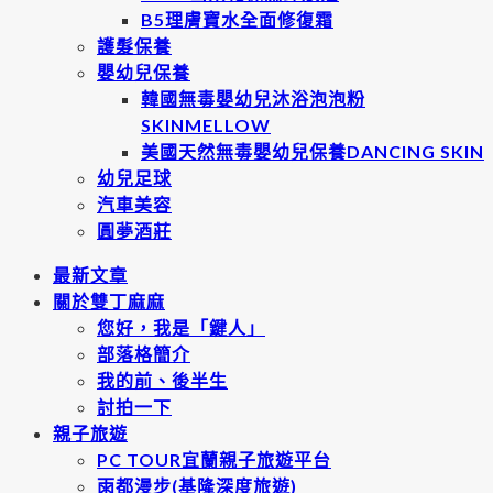
B5理膚寶水全面修復霜
護髮保養
嬰幼兒保養
韓國無毒嬰幼兒沐浴泡泡粉
SKINMELLOW
美國天然無毒嬰幼兒保養DANCING SKIN
幼兒足球
汽車美容
圓夢酒莊
最新文章
關於雙丁麻麻
您好，我是「鍵人」
部落格簡介
我的前、後半生
討拍一下
親子旅遊
PC TOUR宜蘭親子旅遊平台
雨都漫步(基隆深度旅遊)