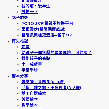
我的前、後半生
討拍一下
親子旅遊
PC TOUR宜蘭親子旅遊平台
雨都漫步(基隆深度旅遊)
基隆長榮桂冠酒店─親子OK
育兒札記
前言
給孩子一個無壓的學習環境，可能嗎？
找到孩子的亮點
小一成績單
手足爭吵
繪本分享
齊樂讀，共鳴多(0~3歲)
「悅」讀之餘，不忘思考(3~6歲)
雙丁自選繪本
英語繪本
數學繪本