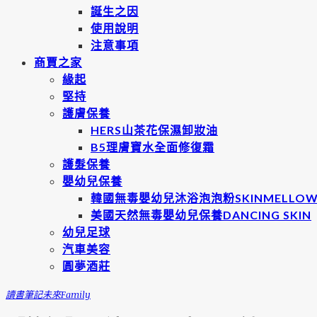
誕生之因
使用說明
注意事項
商賈之家
緣起
堅持
護膚保養
HERS山茶花保濕卸妝油
B5理膚寶水全面修復霜
護髮保養
嬰幼兒保養
韓國無毒嬰幼兒沐浴泡泡粉SKINMELLO
美國天然無毒嬰幼兒保養DANCING SKIN
幼兒足球
汽車美容
圓夢酒莊
讀書筆記
未來Family