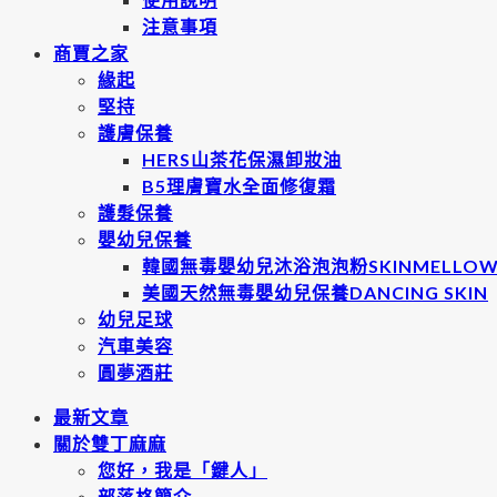
注意事項
商賈之家
緣起
堅持
護膚保養
HERS山茶花保濕卸妝油
B5理膚寶水全面修復霜
護髮保養
嬰幼兒保養
韓國無毒嬰幼兒沐浴泡泡粉SKINMELLO
美國天然無毒嬰幼兒保養DANCING SKIN
幼兒足球
汽車美容
圓夢酒莊
最新文章
關於雙丁麻麻
您好，我是「鍵人」
部落格簡介