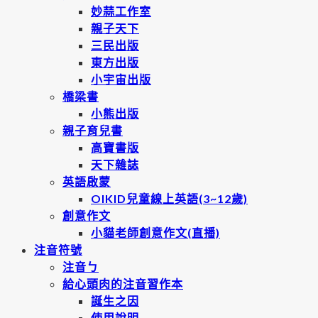
妙蒜工作室
親子天下
三民出版
東方出版
小宇宙出版
橋梁書
小熊出版
親子育兒書
高寶書版
天下雜誌
英語啟蒙
OIKID兒童線上英語(3~12歲)
創意作文
小貓老師創意作文(直播)
注音符號
注音ㄅ
給心頭肉的注音習作本
誕生之因
使用說明