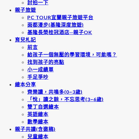
討拍一下
親子旅遊
PC TOUR宜蘭親子旅遊平台
雨都漫步(基隆深度旅遊)
基隆長榮桂冠酒店─親子OK
育兒札記
前言
給孩子一個無壓的學習環境，可能嗎？
找到孩子的亮點
小一成績單
手足爭吵
繪本分享
齊樂讀，共鳴多(0~3歲)
「悅」讀之餘，不忘思考(3~6歲)
雙丁自選繪本
英語繪本
數學繪本
親子共讀(含邀稿)
兒童繪本