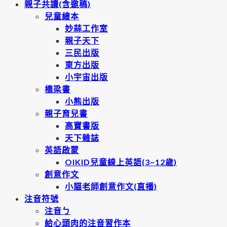
親子共讀(含邀稿)
兒童繪本
妙蒜工作室
親子天下
三民出版
東方出版
小宇宙出版
橋梁書
小熊出版
親子育兒書
高寶書版
天下雜誌
英語啟蒙
OIKID兒童線上英語(3~12歲)
創意作文
小貓老師創意作文(直播)
注音符號
注音ㄅ
給心頭肉的注音習作本