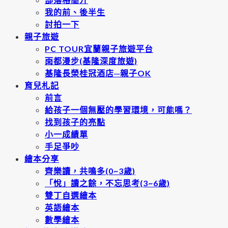
我的前、後半生
討拍一下
親子旅遊
PC TOUR宜蘭親子旅遊平台
雨都漫步(基隆深度旅遊)
基隆長榮桂冠酒店─親子OK
育兒札記
前言
給孩子一個無壓的學習環境，可能嗎？
找到孩子的亮點
小一成績單
手足爭吵
繪本分享
齊樂讀，共鳴多(0~3歲)
「悅」讀之餘，不忘思考(3~6歲)
雙丁自選繪本
英語繪本
數學繪本