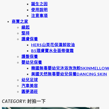
誕生之因
使用說明
注意事項
商賈之家
緣起
堅持
護膚保養
HERS山茶花保濕卸妝油
B5理膚寶水全面修復霜
護髮保養
嬰幼兒保養
韓國無毒嬰幼兒沐浴泡泡粉SKINMELLO
美國天然無毒嬰幼兒保養DANCING SKIN
幼兒足球
汽車美容
圓夢酒莊
CATEGORY:
討拍一下