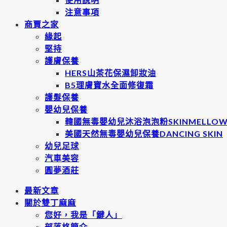
注意事項
商賈之家
緣起
堅持
護膚保養
HERS山茶花保濕卸妝油
B5理膚寶水全面修復霜
護髮保養
嬰幼兒保養
韓國無毒嬰幼兒沐浴泡泡粉SKINMELLO
美國天然無毒嬰幼兒保養DANCING SKIN
幼兒足球
汽車美容
圓夢酒莊
最新文章
關於雙丁麻麻
您好，我是「鍵人」
部落格簡介