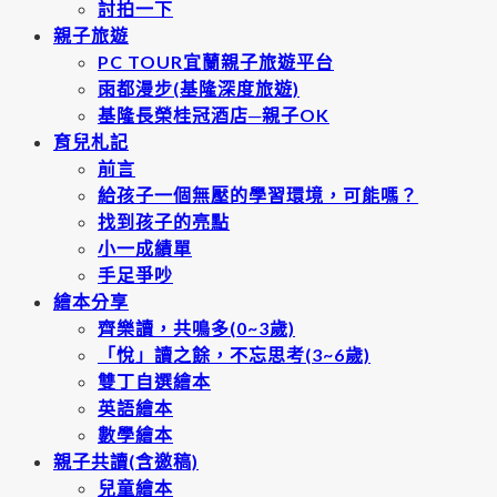
討拍一下
親子旅遊
PC TOUR宜蘭親子旅遊平台
雨都漫步(基隆深度旅遊)
基隆長榮桂冠酒店─親子OK
育兒札記
前言
給孩子一個無壓的學習環境，可能嗎？
找到孩子的亮點
小一成績單
手足爭吵
繪本分享
齊樂讀，共鳴多(0~3歲)
「悅」讀之餘，不忘思考(3~6歲)
雙丁自選繪本
英語繪本
數學繪本
親子共讀(含邀稿)
兒童繪本