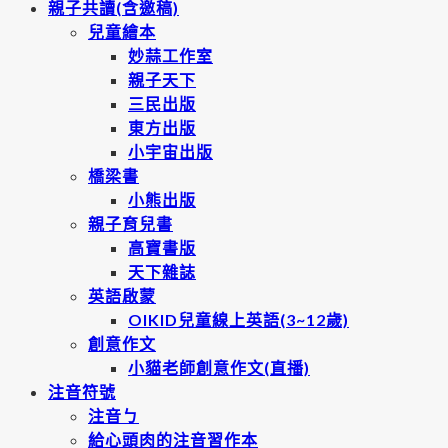
親子共讀(含邀稿)
兒童繪本
妙蒜工作室
親子天下
三民出版
東方出版
小宇宙出版
橋梁書
小熊出版
親子育兒書
高寶書版
天下雜誌
英語啟蒙
OIKID兒童線上英語(3~12歲)
創意作文
小貓老師創意作文(直播)
注音符號
注音ㄅ
給心頭肉的注音習作本