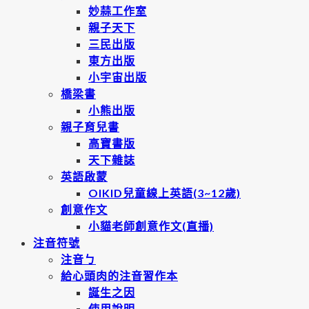
妙蒜工作室
親子天下
三民出版
東方出版
小宇宙出版
橋梁書
小熊出版
親子育兒書
高寶書版
天下雜誌
英語啟蒙
OIKID兒童線上英語(3~12歲)
創意作文
小貓老師創意作文(直播)
注音符號
注音ㄅ
給心頭肉的注音習作本
誕生之因
使用說明