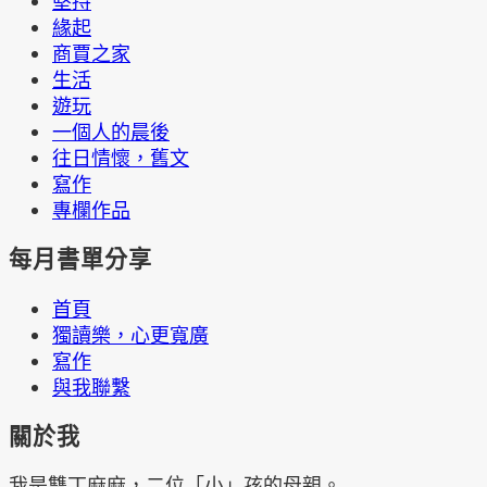
堅持
緣起
商賈之家
生活
遊玩
一個人的晨後
往日情懷，舊文
寫作
專欄作品
每月書單分享
首頁
獨讀樂，心更寬廣
寫作
與我聯繫
關於我
我是雙丁麻麻，二位「小」孩的母親。