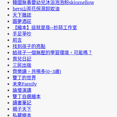
韓國無毒嬰幼兒沐浴泡泡粉skinmellow
hers山茶花保濕卸妝油
天下雜誌
圓夢酒莊
【繪本】這就是我─妙蒜工作室
手足爭吵
前言
找到孩子的亮點
給孩子一個無壓的學習環境，可能嗎？
育兒日記
三民出版
齊樂讀，共鳴多(0~3歲)
雙丁的世界
未來Family
論壇演講
雙丁自選繪本
讀書筆記
親子天下
私藏繪本