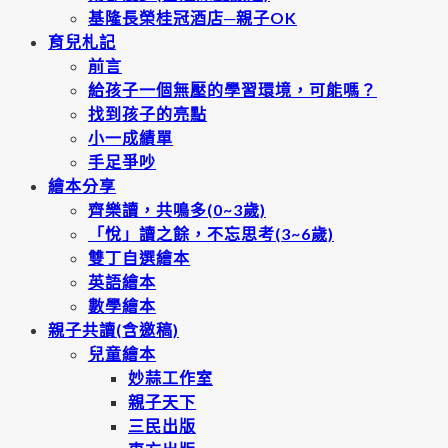
基隆長榮桂冠酒店─親子OK
育兒札記
前言
給孩子一個無壓的學習環境，可能嗎？
找到孩子的亮點
小一成績單
手足爭吵
繪本分享
齊樂讀，共鳴多(0~3歲)
「悅」讀之餘，不忘思考(3~6歲)
雙丁自選繪本
英語繪本
數學繪本
親子共讀(含邀稿)
兒童繪本
妙蒜工作室
親子天下
三民出版