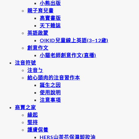
小熊出版
親子育兒書
高寶書版
天下雜誌
英語啟蒙
OIKID兒童線上英語(3~12歲)
創意作文
小貓老師創意作文(直播)
注音符號
注音ㄅ
給心頭肉的注音習作本
誕生之因
使用說明
注意事項
商賈之家
緣起
堅持
護膚保養
HERS山茶花保濕卸妝油