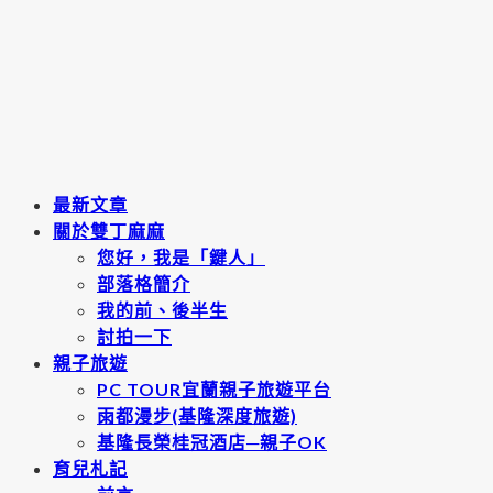
最新文章
關於雙丁麻麻
您好，我是「鍵人」
部落格簡介
我的前、後半生
討拍一下
親子旅遊
PC TOUR宜蘭親子旅遊平台
雨都漫步(基隆深度旅遊)
基隆長榮桂冠酒店─親子OK
育兒札記