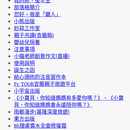
我的前、後半生
部落格簡介
您好，我是「鍵人」
小熊出版
妙蒜工作室
親子共讀(含邀稿)
嬰幼兒保養
注意事項
小貓老師創意作文(直播)
使用說明
誕生之因
給心頭肉的注音習作本
Pc TOUR宜蘭親子旅遊平台
小宇宙出版
《小寶貝，你知道媽媽有多愛你嗎？》、《小寶
貝，你知道媽媽會永遠陪你嗎？》
雨都漫步(基隆深度旅遊)
東方出版
B5理膚寶水全面修復霜