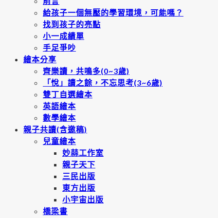
前言
給孩子一個無壓的學習環境，可能嗎？
找到孩子的亮點
小一成績單
手足爭吵
繪本分享
齊樂讀，共鳴多(0~3歲)
「悅」讀之餘，不忘思考(3~6歲)
雙丁自選繪本
英語繪本
數學繪本
親子共讀(含邀稿)
兒童繪本
妙蒜工作室
親子天下
三民出版
東方出版
小宇宙出版
橋梁書