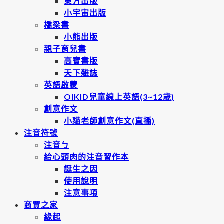
東方出版
小宇宙出版
橋梁書
小熊出版
親子育兒書
高寶書版
天下雜誌
英語啟蒙
OIKID兒童線上英語(3~12歲)
創意作文
小貓老師創意作文(直播)
注音符號
注音ㄅ
給心頭肉的注音習作本
誕生之因
使用說明
注意事項
商賈之家
緣起