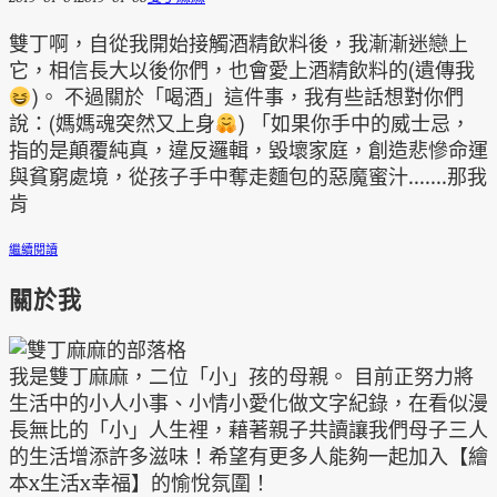
雙丁啊，自從我開始接觸酒精飲料後，我漸漸迷戀上
它，相信長大以後你們，也會愛上酒精飲料的(遺傳我
)。 不過關於「喝酒」這件事，我有些話想對你們
說：(媽媽魂突然又上身
) 「如果你手中的威士忌，
指的是顛覆純真，違反邏輯，毀壞家庭，創造悲慘命運
與貧窮處境，從孩子手中奪走麵包的惡魔蜜汁.......那我
肯
繼續閱讀
關於我
我是雙丁麻麻，二位「小」孩的母親。 目前正努力將
生活中的小人小事、小情小愛化做文字紀錄，在看似漫
長無比的「小」人生裡，藉著親子共讀讓我們母子三人
的生活增添許多滋味！希望有更多人能夠一起加入【繪
本x生活x幸福】的愉悅氛圍！