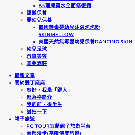
B5理膚寶水全面修復霜
護髮保養
嬰幼兒保養
韓國無毒嬰幼兒沐浴泡泡粉
SKINMELLOW
美國天然無毒嬰幼兒保養DANCING SKIN
幼兒足球
汽車美容
圓夢酒莊
最新文章
關於雙丁麻麻
您好，我是「鍵人」
部落格簡介
我的前、後半生
討拍一下
親子旅遊
PC TOUR宜蘭親子旅遊平台
雨都漫步(基隆深度旅遊)