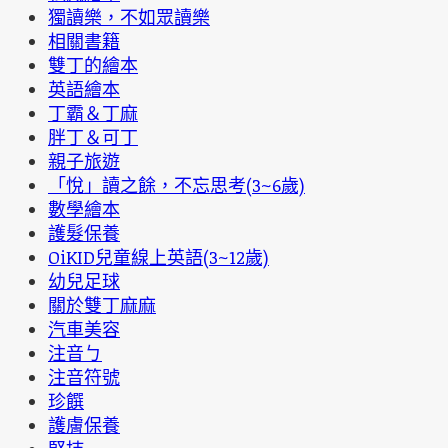
獨讀樂，不如眾讀樂
相關書籍
雙丁的繪本
英語繪本
丁霸＆丁麻
胖丁＆可丁
親子旅遊
「悅」讀之餘，不忘思考(3~6歲)
數學繪本
護髮保養
OiKID兒童線上英語(3~12歲)
幼兒足球
關於雙丁麻麻
汽車美容
注音ㄅ
注音符號
珍饌
護膚保養