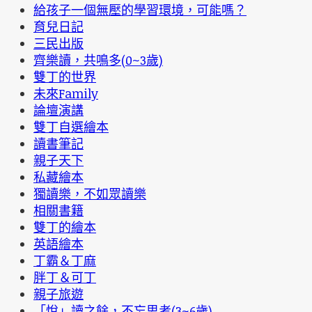
給孩子一個無壓的學習環境，可能嗎？
育兒日記
三民出版
齊樂讀，共鳴多(0~3歲)
雙丁的世界
未來Family
論壇演講
雙丁自選繪本
讀書筆記
親子天下
私藏繪本
獨讀樂，不如眾讀樂
相關書籍
雙丁的繪本
英語繪本
丁霸＆丁麻
胖丁＆可丁
親子旅遊
「悅」讀之餘，不忘思考(3~6歲)