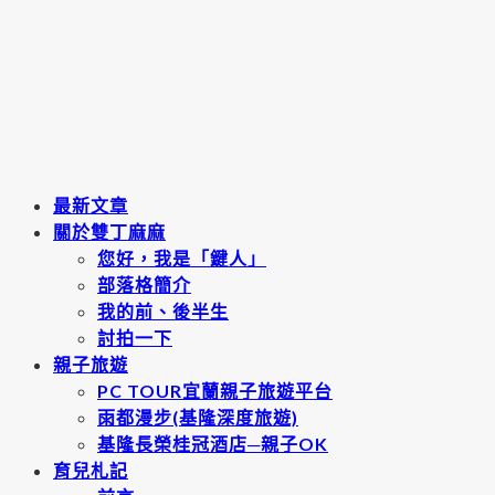
最新文章
關於雙丁麻麻
您好，我是「鍵人」
部落格簡介
我的前、後半生
討拍一下
親子旅遊
PC TOUR宜蘭親子旅遊平台
雨都漫步(基隆深度旅遊)
基隆長榮桂冠酒店─親子OK
育兒札記