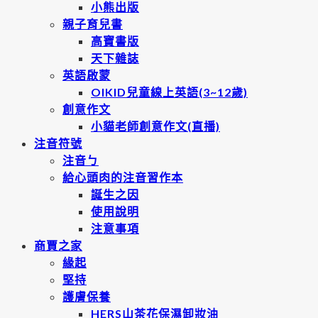
小熊出版
親子育兒書
高寶書版
天下雜誌
英語啟蒙
OIKID兒童線上英語(3~12歲)
創意作文
小貓老師創意作文(直播)
注音符號
注音ㄅ
給心頭肉的注音習作本
誕生之因
使用說明
注意事項
商賈之家
緣起
堅持
護膚保養
HERS山茶花保濕卸妝油