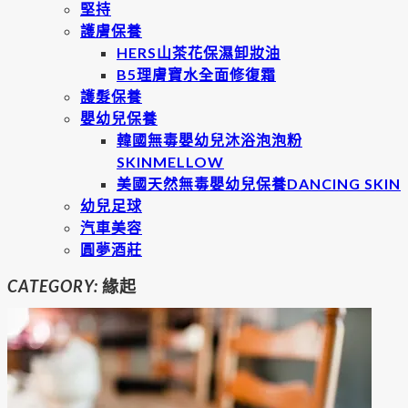
堅持
護膚保養
HERS山茶花保濕卸妝油
B5理膚寶水全面修復霜
護髮保養
嬰幼兒保養
韓國無毒嬰幼兒沐浴泡泡粉
SKINMELLOW
美國天然無毒嬰幼兒保養DANCING SKIN
幼兒足球
汽車美容
圓夢酒莊
CATEGORY:
緣起