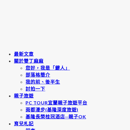
最新文章
關於雙丁麻麻
您好，我是「鍵人」
部落格簡介
我的前、後半生
討拍一下
親子旅遊
PC TOUR宜蘭親子旅遊平台
雨都漫步(基隆深度旅遊)
基隆長榮桂冠酒店─親子OK
育兒札記