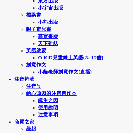
東方出版
小宇宙出版
橋梁書
小熊出版
親子育兒書
高寶書版
天下雜誌
英語啟蒙
OIKID兒童線上英語(3~12歲)
創意作文
小貓老師創意作文(直播)
注音符號
注音ㄅ
給心頭肉的注音習作本
誕生之因
使用說明
注意事項
商賈之家
緣起