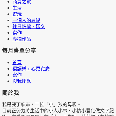
商賈之家
生活
遊玩
一個人的晨後
往日情懷，舊文
寫作
專欄作品
每月書單分享
首頁
獨讀樂，心更寬廣
寫作
與我聯繫
關於我
我是雙丁麻麻，二位「小」孩的母親。
目前正努力將生活中的小人小事、小情小愛化做文字紀