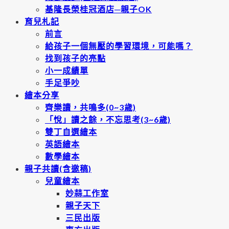
基隆長榮桂冠酒店─親子OK
育兒札記
前言
給孩子一個無壓的學習環境，可能嗎？
找到孩子的亮點
小一成績單
手足爭吵
繪本分享
齊樂讀，共鳴多(0~3歲)
「悅」讀之餘，不忘思考(3~6歲)
雙丁自選繪本
英語繪本
數學繪本
親子共讀(含邀稿)
兒童繪本
妙蒜工作室
親子天下
三民出版