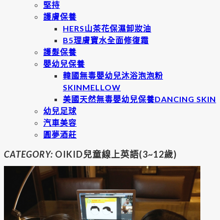
堅持
護膚保養
HERS山茶花保濕卸妝油
B5理膚寶水全面修復霜
護髮保養
嬰幼兒保養
韓國無毒嬰幼兒沐浴泡泡粉
SKINMELLOW
美國天然無毒嬰幼兒保養DANCING SKIN
幼兒足球
汽車美容
圓夢酒莊
CATEGORY:
OIKID兒童線上英語(3~12歲)