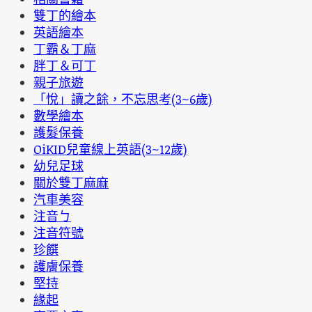
雙丁的繪本
英語繪本
丁霸＆丁麻
胖丁＆可丁
親子旅遊
「悅」讀之餘，不忘思考(3~6歲)
數學繪本
護髮保養
OiKID兒童線上英語(3~12歲)
幼兒足球
關於雙丁麻麻
汽車美容
注音ㄅ
注音符號
珍饌
護膚保養
堅持
緣起