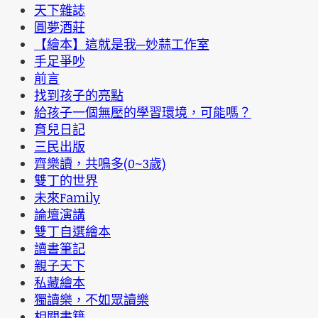
天下雜誌
圓夢酒莊
【繪本】這就是我─妙蒜工作室
手足爭吵
前言
找到孩子的亮點
給孩子一個無壓的學習環境，可能嗎？
育兒日記
三民出版
齊樂讀，共鳴多(0~3歲)
雙丁的世界
未來Family
論壇演講
雙丁自選繪本
讀書筆記
親子天下
私藏繪本
獨讀樂，不如眾讀樂
相關書籍