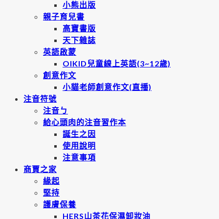
小熊出版
親子育兒書
高寶書版
天下雜誌
英語啟蒙
OIKID兒童線上英語(3~12歲)
創意作文
小貓老師創意作文(直播)
注音符號
注音ㄅ
給心頭肉的注音習作本
誕生之因
使用說明
注意事項
商賈之家
緣起
堅持
護膚保養
HERS山茶花保濕卸妝油