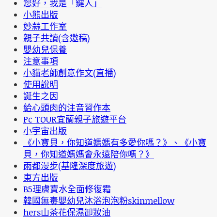
您好，我是「鍵人」
小熊出版
妙蒜工作室
親子共讀(含邀稿)
嬰幼兒保養
注意事項
小貓老師創意作文(直播)
使用說明
誕生之因
給心頭肉的注音習作本
Pc TOUR宜蘭親子旅遊平台
小宇宙出版
《小寶貝，你知道媽媽有多愛你嗎？》、《小寶
貝，你知道媽媽會永遠陪你嗎？》
雨都漫步(基隆深度旅遊)
東方出版
B5理膚寶水全面修復霜
韓國無毒嬰幼兒沐浴泡泡粉skinmellow
hers山茶花保濕卸妝油