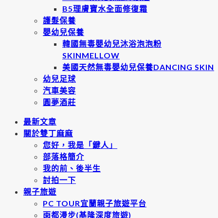
B5理膚寶水全面修復霜
護髮保養
嬰幼兒保養
韓國無毒嬰幼兒沐浴泡泡粉
SKINMELLOW
美國天然無毒嬰幼兒保養DANCING SKIN
幼兒足球
汽車美容
圓夢酒莊
最新文章
關於雙丁麻麻
您好，我是「鍵人」
部落格簡介
我的前、後半生
討拍一下
親子旅遊
PC TOUR宜蘭親子旅遊平台
雨都漫步(基隆深度旅遊)