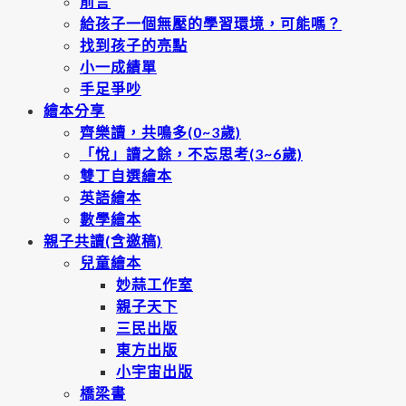
前言
給孩子一個無壓的學習環境，可能嗎？
找到孩子的亮點
小一成績單
手足爭吵
繪本分享
齊樂讀，共鳴多(0~3歲)
「悅」讀之餘，不忘思考(3~6歲)
雙丁自選繪本
英語繪本
數學繪本
親子共讀(含邀稿)
兒童繪本
妙蒜工作室
親子天下
三民出版
東方出版
小宇宙出版
橋梁書