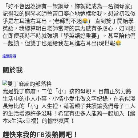
「妳不會因為擁有一架鋼琴，妳就能成為一名鋼琴家」
記得我的鋼琴老師曾苦口婆心地這樣勸我，想當初我似
乎是左耳進右耳出。(老師對不起
) 直到雙丁開始學
英語，我總算明白老師當時的無力感有多虐心，如同現
在即便我時不時就強調「學英語好重要」，甚至陪他們
一起讀，但雙丁也是給我左耳進右耳出(現世報
繼續閱讀
關於我
我是雙丁麻麻，二位「小」孩的母親。 目前正努力將
生活中的小人小事、小情小愛化做文字紀錄，在看似漫
長無比的「小」人生裡，藉著親子共讀讓我們母子三人
的生活增添許多滋味！希望有更多人能夠一起加入【繪
本x生活x幸福】的愉悅氛圍！
趕快來我的FB湊熱鬧吧！