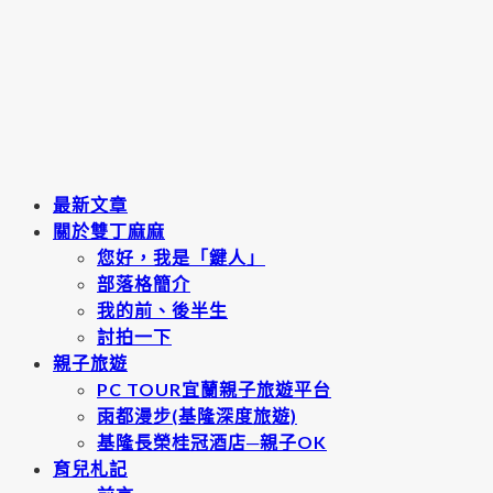
最新文章
關於雙丁麻麻
您好，我是「鍵人」
部落格簡介
我的前、後半生
討拍一下
親子旅遊
PC TOUR宜蘭親子旅遊平台
雨都漫步(基隆深度旅遊)
基隆長榮桂冠酒店─親子OK
育兒札記