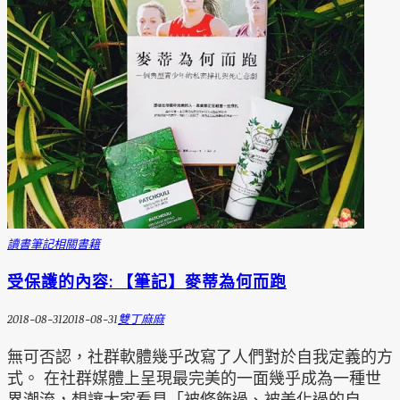
讀書筆記
相關書籍
受保護的內容: 【筆記】麥蒂為何而跑
2018-08-31
2018-08-31
雙丁麻麻
無可否認，社群軟體幾乎改寫了人們對於自我定義的方
式。 在社群媒體上呈現最完美的一面幾乎成為一種世
界潮流，想讓大家看見「被修飾過、被美化過的自