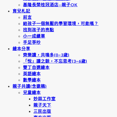
基隆長榮桂冠酒店─親子OK
育兒札記
前言
給孩子一個無壓的學習環境，可能嗎？
找到孩子的亮點
小一成績單
手足爭吵
繪本分享
齊樂讀，共鳴多(0~3歲)
「悅」讀之餘，不忘思考(3~6歲)
雙丁自選繪本
英語繪本
數學繪本
親子共讀(含邀稿)
兒童繪本
妙蒜工作室
親子天下
三民出版