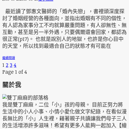
最近讀了鄧惠文醫師的「婚內失戀」，書裡頭深度探
討了婚姻經營的各種面向，並指出婚姻有不同的個性，
有人認為家事分工不均就算嚴重問題，有人卻無性、無
互動，甚至是另一半外遇，只要偶爾還會回家，都認為
很正常(p17)。 也就是說別人的地獄，也許是你心目中
的天堂，所以找到最適合自己的狀態才有可能在
繼續閱讀
1
2
3
4
Page 1 of 4
關於我
我是雙丁麻麻，二位「小」孩的母親。 目前正努力將
生活中的小人小事、小情小愛化做文字紀錄，在看似漫
長無比的「小」人生裡，藉著親子共讀讓我們母子三人
的生活增添許多滋味！希望有更多人能夠一起加入【繪