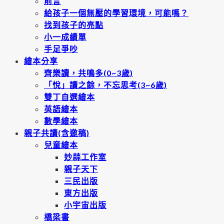
前言
給孩子一個無壓的學習環境，可能嗎？
找到孩子的亮點
小一成績單
手足爭吵
繪本分享
齊樂讀，共鳴多(0~3歲)
「悅」讀之餘，不忘思考(3~6歲)
雙丁自選繪本
英語繪本
數學繪本
親子共讀(含邀稿)
兒童繪本
妙蒜工作室
親子天下
三民出版
東方出版
小宇宙出版
橋梁書