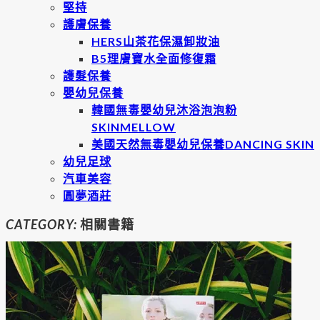
堅持
護膚保養
HERS山茶花保濕卸妝油
B5理膚寶水全面修復霜
護髮保養
嬰幼兒保養
韓國無毒嬰幼兒沐浴泡泡粉
SKINMELLOW
美國天然無毒嬰幼兒保養DANCING SKIN
幼兒足球
汽車美容
圓夢酒莊
CATEGORY:
相關書籍