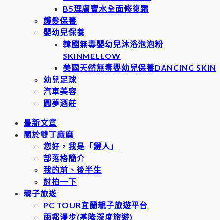
B5理膚寶水全面修復霜
護髮保養
嬰幼兒保養
韓國無毒嬰幼兒沐浴泡泡粉
SKINMELLOW
美國天然無毒嬰幼兒保養DANCING SKIN
幼兒足球
汽車美容
圓夢酒莊
最新文章
關於雙丁麻麻
您好，我是「鍵人」
部落格簡介
我的前、後半生
討拍一下
親子旅遊
PC TOUR宜蘭親子旅遊平台
雨都漫步(基隆深度旅遊)