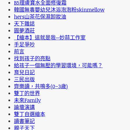
B5理膚寶水全面修復霜
韓國無毒嬰幼兒沐浴泡泡粉skinmellow
hers山茶花保濕卸妝油
天下雜誌
圓夢酒莊
【繪本】這就是我─妙蒜工作室
手足爭吵
前言
找到孩子的亮點
給孩子一個無壓的學習環境，可能嗎？
育兒日記
三民出版
齊樂讀，共鳴多(0~3歲)
雙丁的世界
未來Family
論壇演講
雙丁自選繪本
讀書筆記
親子天下