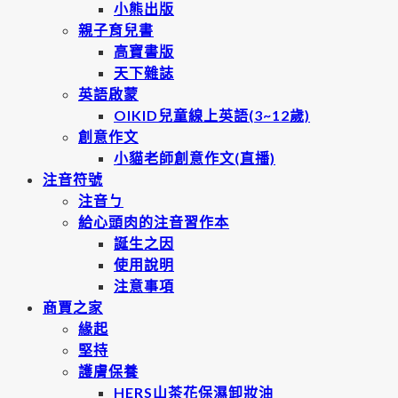
小熊出版
親子育兒書
高寶書版
天下雜誌
英語啟蒙
OIKID兒童線上英語(3~12歲)
創意作文
小貓老師創意作文(直播)
注音符號
注音ㄅ
給心頭肉的注音習作本
誕生之因
使用說明
注意事項
商賈之家
緣起
堅持
護膚保養
HERS山茶花保濕卸妝油