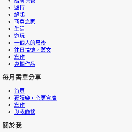
護膚保養
堅持
緣起
商賈之家
生活
遊玩
一個人的晨後
往日情懷，舊文
寫作
專欄作品
每月書單分享
首頁
獨讀樂，心更寬廣
寫作
與我聯繫
關於我