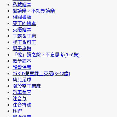
私藏繪本
獨讀樂，不如眾讀樂
相關書籍
雙丁的繪本
英語繪本
丁霸＆丁麻
胖丁＆可丁
親子旅遊
「悅」讀之餘，不忘思考(3~6歲)
數學繪本
護髮保養
OiKID兒童線上英語(3~12歲)
幼兒足球
關於雙丁麻麻
汽車美容
注音ㄅ
注音符號
珍饌