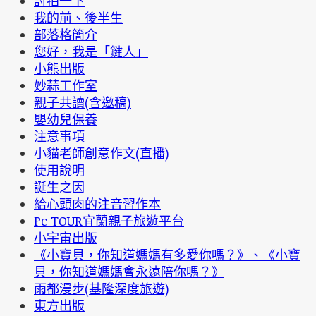
討拍一下
我的前、後半生
部落格簡介
您好，我是「鍵人」
小熊出版
妙蒜工作室
親子共讀(含邀稿)
嬰幼兒保養
注意事項
小貓老師創意作文(直播)
使用說明
誕生之因
給心頭肉的注音習作本
Pc TOUR宜蘭親子旅遊平台
小宇宙出版
《小寶貝，你知道媽媽有多愛你嗎？》、《小寶
貝，你知道媽媽會永遠陪你嗎？》
雨都漫步(基隆深度旅遊)
東方出版