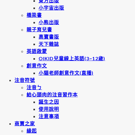
東方出版
小宇宙出版
橋梁書
小熊出版
親子育兒書
高寶書版
天下雜誌
英語啟蒙
OIKID兒童線上英語(3~12歲)
創意作文
小貓老師創意作文(直播)
注音符號
注音ㄅ
給心頭肉的注音習作本
誕生之因
使用說明
注意事項
商賈之家
緣起