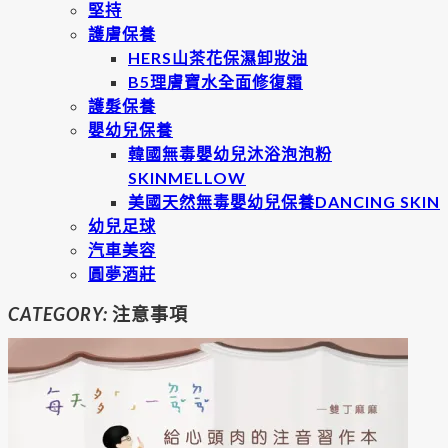
堅持
護膚保養
HERS山茶花保濕卸妝油
B5理膚寶水全面修復霜
護髮保養
嬰幼兒保養
韓國無毒嬰幼兒沐浴泡泡粉
SKINMELLOW
美國天然無毒嬰幼兒保養DANCING SKIN
幼兒足球
汽車美容
圓夢酒莊
CATEGORY:
注意事項