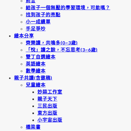
前言
給孩子一個無壓的學習環境，可能嗎？
找到孩子的亮點
小一成績單
手足爭吵
繪本分享
齊樂讀，共鳴多(0~3歲)
「悅」讀之餘，不忘思考(3~6歲)
雙丁自選繪本
英語繪本
數學繪本
親子共讀(含邀稿)
兒童繪本
妙蒜工作室
親子天下
三民出版
東方出版
小宇宙出版
橋梁書