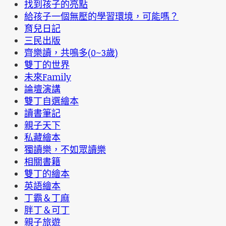
找到孩子的亮點
給孩子一個無壓的學習環境，可能嗎？
育兒日記
三民出版
齊樂讀，共鳴多(0~3歲)
雙丁的世界
未來Family
論壇演講
雙丁自選繪本
讀書筆記
親子天下
私藏繪本
獨讀樂，不如眾讀樂
相關書籍
雙丁的繪本
英語繪本
丁霸＆丁麻
胖丁＆可丁
親子旅遊