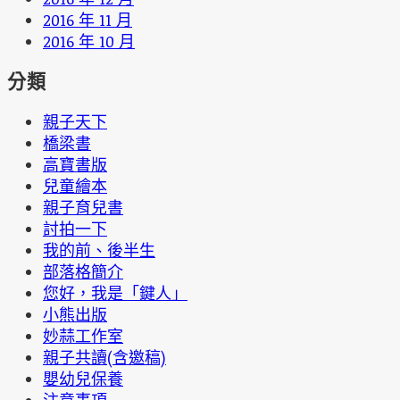
2016 年 11 月
2016 年 10 月
分類
親子天下
橋梁書
高寶書版
兒童繪本
親子育兒書
討拍一下
我的前、後半生
部落格簡介
您好，我是「鍵人」
小熊出版
妙蒜工作室
親子共讀(含邀稿)
嬰幼兒保養