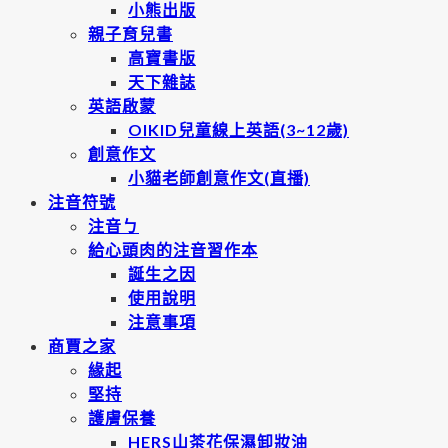
小熊出版
親子育兒書
高寶書版
天下雜誌
英語啟蒙
OIKID兒童線上英語(3~12歲)
創意作文
小貓老師創意作文(直播)
注音符號
注音ㄅ
給心頭肉的注音習作本
誕生之因
使用說明
注意事項
商賈之家
緣起
堅持
護膚保養
HERS山茶花保濕卸妝油