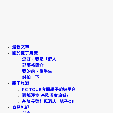
最新文章
關於雙丁麻麻
您好，我是「鍵人」
部落格簡介
我的前、後半生
討拍一下
親子旅遊
PC TOUR宜蘭親子旅遊平台
雨都漫步(基隆深度旅遊)
基隆長榮桂冠酒店─親子OK
育兒札記