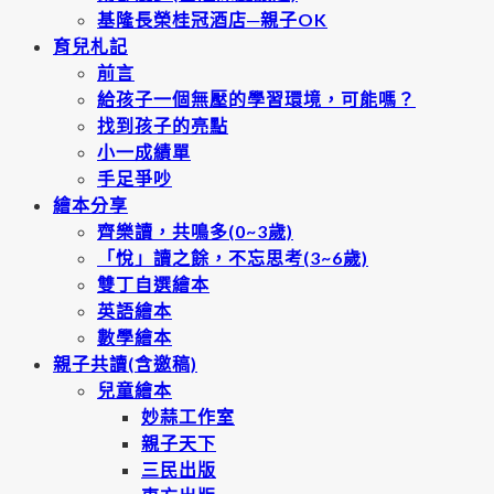
基隆長榮桂冠酒店─親子OK
育兒札記
前言
給孩子一個無壓的學習環境，可能嗎？
找到孩子的亮點
小一成績單
手足爭吵
繪本分享
齊樂讀，共鳴多(0~3歲)
「悅」讀之餘，不忘思考(3~6歲)
雙丁自選繪本
英語繪本
數學繪本
親子共讀(含邀稿)
兒童繪本
妙蒜工作室
親子天下
三民出版