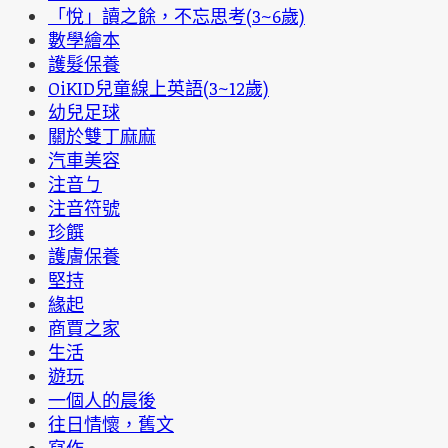
「悅」讀之餘，不忘思考(3~6歲)
數學繪本
護髮保養
OiKID兒童線上英語(3~12歲)
幼兒足球
關於雙丁麻麻
汽車美容
注音ㄅ
注音符號
珍饌
護膚保養
堅持
緣起
商賈之家
生活
遊玩
一個人的晨後
往日情懷，舊文