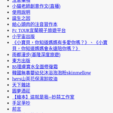
注意事項
小貓老師創意作文(直播)
使用說明
誕生之因
給心頭肉的注音習作本
Pc TOUR宜蘭親子旅遊平台
小宇宙出版
《小寶貝，你知道媽媽有多愛你嗎？》、《小寶
貝，你知道媽媽會永遠陪你嗎？》
雨都漫步(基隆深度旅遊)
東方出版
B5理膚寶水全面修復霜
韓國無毒嬰幼兒沐浴泡泡粉skinmellow
hers山茶花保濕卸妝油
天下雜誌
圓夢酒莊
【繪本】這就是我─妙蒜工作室
手足爭吵
前言