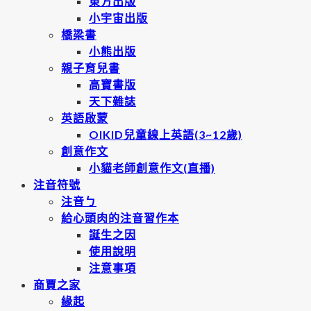
東方出版
小宇宙出版
橋梁書
小熊出版
親子育兒書
高寶書版
天下雜誌
英語啟蒙
OIKID兒童線上英語(3~12歲)
創意作文
小貓老師創意作文(直播)
注音符號
注音ㄅ
給心頭肉的注音習作本
誕生之因
使用說明
注意事項
商賈之家
緣起