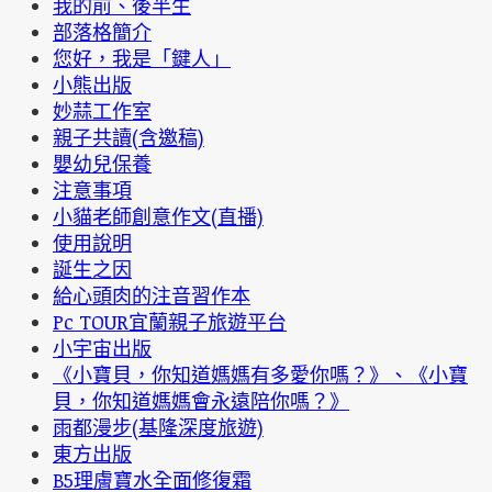
我的前、後半生
部落格簡介
您好，我是「鍵人」
小熊出版
妙蒜工作室
親子共讀(含邀稿)
嬰幼兒保養
注意事項
小貓老師創意作文(直播)
使用說明
誕生之因
給心頭肉的注音習作本
Pc TOUR宜蘭親子旅遊平台
小宇宙出版
《小寶貝，你知道媽媽有多愛你嗎？》、《小寶
貝，你知道媽媽會永遠陪你嗎？》
雨都漫步(基隆深度旅遊)
東方出版
B5理膚寶水全面修復霜