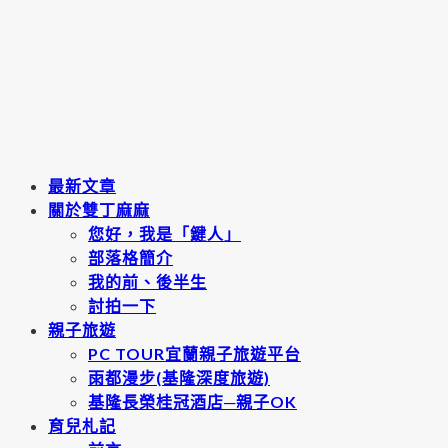
最新文章
關於雙丁麻麻
您好，我是「鍵人」
部落格簡介
我的前、後半生
討拍一下
親子旅遊
PC TOUR宜蘭親子旅遊平台
雨都漫步(基隆深度旅遊)
基隆長榮桂冠酒店─親子OK
育兒札記