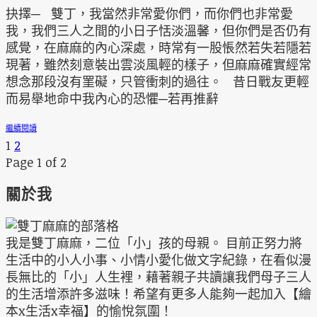
抉擇─ 雙丁，我當然非常愛你們，而你們也非常愛
我，我們三人之間的小日子恬淡溫馨，但你們是否仍有
感覺，在麻麻的內心深處，時常有一股悵然若失若隱若
現著，雖然刻意裝出雲淡風輕的樣子，但麻麻確實經常
想念那段沒有罣礙，只管衝刺的過往。 昔日戰友更輕
而易舉地命中我內心的恐懼─若再推辭
繼續閱讀
1
2
Page 1 of 2
關於我
我是雙丁麻麻，二位「小」孩的母親。 目前正努力將
生活中的小人小事、小情小愛化做文字紀錄，在看似漫
長無比的「小」人生裡，藉著親子共讀讓我們母子三人
的生活增添許多滋味！希望有更多人能夠一起加入【繪
本x生活x幸福】的愉悅氛圍！