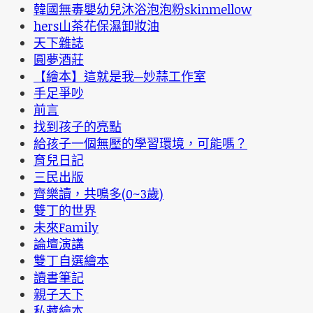
韓國無毒嬰幼兒沐浴泡泡粉skinmellow
hers山茶花保濕卸妝油
天下雜誌
圓夢酒莊
【繪本】這就是我─妙蒜工作室
手足爭吵
前言
找到孩子的亮點
給孩子一個無壓的學習環境，可能嗎？
育兒日記
三民出版
齊樂讀，共鳴多(0~3歲)
雙丁的世界
未來Family
論壇演講
雙丁自選繪本
讀書筆記
親子天下
私藏繪本