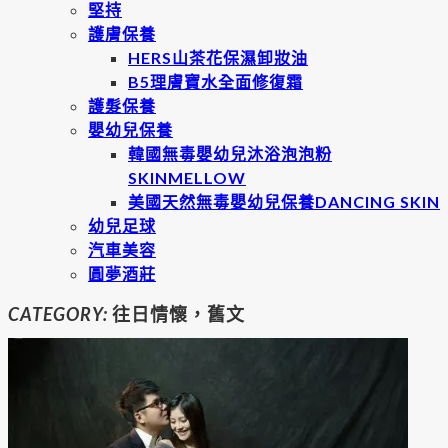
堅持
護膚保養
HERS山茶花保濕卸妝油
B5理膚寶水全面修復霜
護髮保養
嬰幼兒保養
韓國無毒嬰幼兒沐浴泡泡粉
SKINMELLOW
美國天然無毒嬰幼兒保養DANCING SKIN
幼兒足球
汽車美容
圓夢酒莊
CATEGORY:
往日情懷，舊文