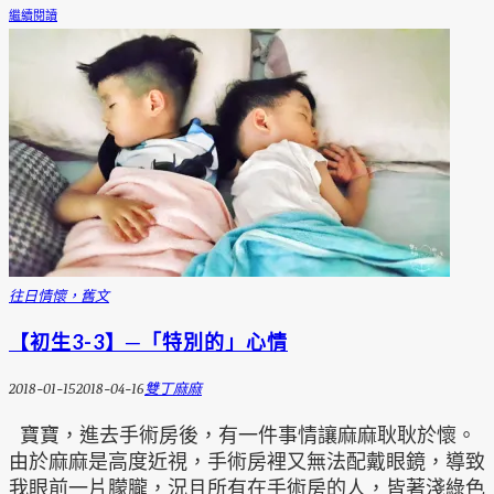
繼續閱讀
往日情懷，舊文
【初生3-3】─「特別的」心情
2018-01-15
2018-04-16
雙丁麻麻
寶寶，進去手術房後，有一件事情讓麻麻耿耿於懷。
由於麻麻是高度近視，手術房裡又無法配戴眼鏡，導致
我眼前一片朦朧，況且所有在手術房的人，皆著淺綠色