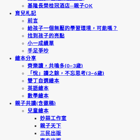
基隆長榮桂冠酒店─親子OK
育兒札記
前言
給孩子一個無壓的學習環境，可能嗎？
找到孩子的亮點
小一成績單
手足爭吵
繪本分享
齊樂讀，共鳴多(0~3歲)
「悅」讀之餘，不忘思考(3~6歲)
雙丁自選繪本
英語繪本
數學繪本
親子共讀(含邀稿)
兒童繪本
妙蒜工作室
親子天下
三民出版