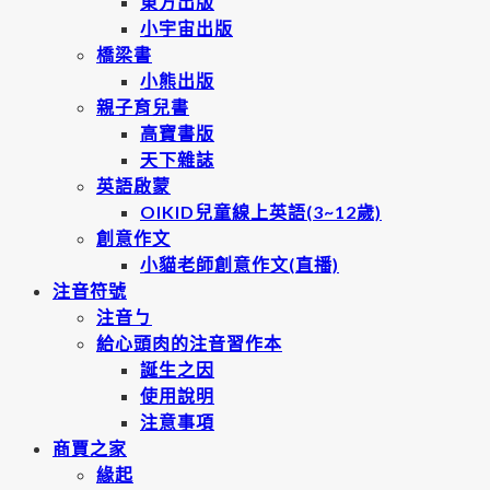
東方出版
小宇宙出版
橋梁書
小熊出版
親子育兒書
高寶書版
天下雜誌
英語啟蒙
OIKID兒童線上英語(3~12歲)
創意作文
小貓老師創意作文(直播)
注音符號
注音ㄅ
給心頭肉的注音習作本
誕生之因
使用說明
注意事項
商賈之家
緣起