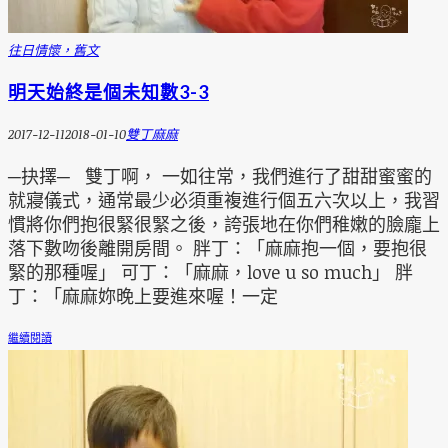
往日情懷，舊文
明天始終是個未知數3-3
2017-12-11
2018-01-10
雙丁麻麻
─抉擇─ 雙丁啊， 一如往常，我們進行了甜甜蜜蜜的
就寢儀式，通常最少必須重複進行個五六次以上，我習
慣將你們抱很緊很緊之後，誇張地在你們稚嫩的臉龐上
落下數吻後離開房間。 胖丁：「麻麻抱一個，要抱很
緊的那種喔」 可丁：「麻麻，love u so much」 胖
丁：「麻麻妳晚上要進來喔！一定
繼續閱讀