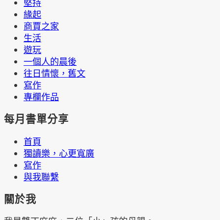
堅持
緣起
商賈之家
生活
遊玩
一個人的晨後
往日情懷，舊文
寫作
專欄作品
每月書單分享
首頁
獨讀樂，心更寬廣
寫作
與我聯繫
關於我