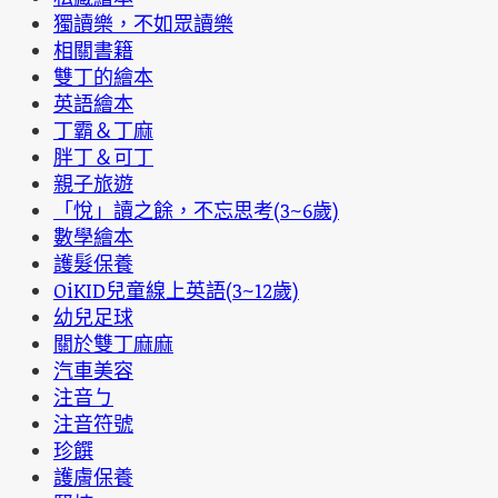
獨讀樂，不如眾讀樂
相關書籍
雙丁的繪本
英語繪本
丁霸＆丁麻
胖丁＆可丁
親子旅遊
「悅」讀之餘，不忘思考(3~6歲)
數學繪本
護髮保養
OiKID兒童線上英語(3~12歲)
幼兒足球
關於雙丁麻麻
汽車美容
注音ㄅ
注音符號
珍饌
護膚保養