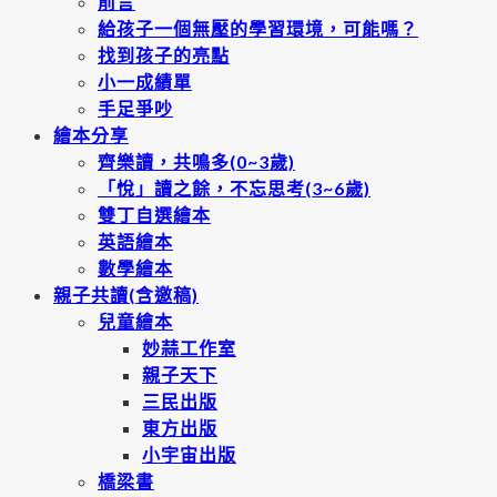
前言
給孩子一個無壓的學習環境，可能嗎？
找到孩子的亮點
小一成績單
手足爭吵
繪本分享
齊樂讀，共鳴多(0~3歲)
「悅」讀之餘，不忘思考(3~6歲)
雙丁自選繪本
英語繪本
數學繪本
親子共讀(含邀稿)
兒童繪本
妙蒜工作室
親子天下
三民出版
東方出版
小宇宙出版
橋梁書