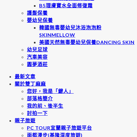
B5理膚寶水全面修復霜
護髮保養
嬰幼兒保養
韓國無毒嬰幼兒沐浴泡泡粉
SKINMELLOW
美國天然無毒嬰幼兒保養DANCING SKIN
幼兒足球
汽車美容
圓夢酒莊
最新文章
關於雙丁麻麻
您好，我是「鍵人」
部落格簡介
我的前、後半生
討拍一下
親子旅遊
PC TOUR宜蘭親子旅遊平台
雨都漫步(基隆深度旅遊)