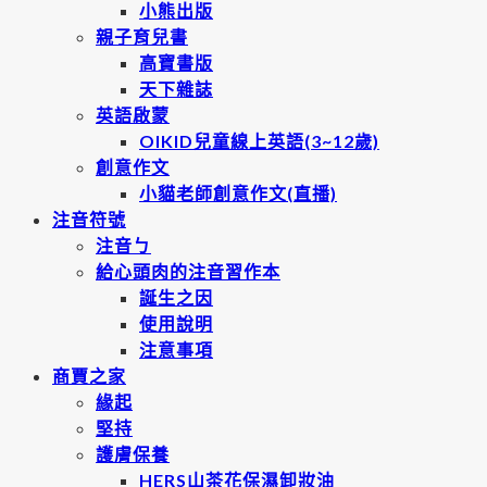
小熊出版
親子育兒書
高寶書版
天下雜誌
英語啟蒙
OIKID兒童線上英語(3~12歲)
創意作文
小貓老師創意作文(直播)
注音符號
注音ㄅ
給心頭肉的注音習作本
誕生之因
使用說明
注意事項
商賈之家
緣起
堅持
護膚保養
HERS山茶花保濕卸妝油