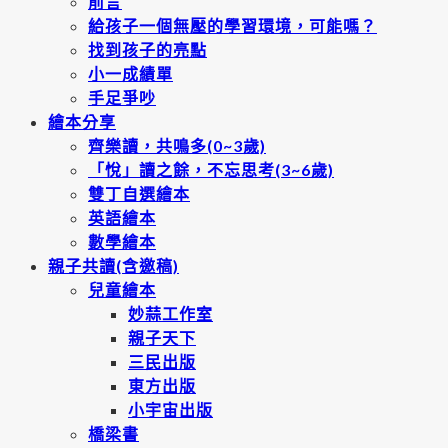
前言
給孩子一個無壓的學習環境，可能嗎？
找到孩子的亮點
小一成績單
手足爭吵
繪本分享
齊樂讀，共鳴多(0~3歲)
「悅」讀之餘，不忘思考(3~6歲)
雙丁自選繪本
英語繪本
數學繪本
親子共讀(含邀稿)
兒童繪本
妙蒜工作室
親子天下
三民出版
東方出版
小宇宙出版
橋梁書