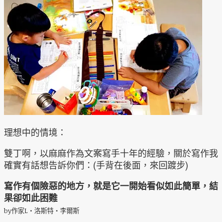
理想中的情境：
雙丁啊，以麻麻作為文案寫手十年的經驗，關於寫作我
確實有話想告訴你們：(手背在後面，來回踱步)
寫作有個險惡的地方，就是它一開始看似如此簡單，結
果卻如此困難
by作家L‧洛斯特‧李爾斯