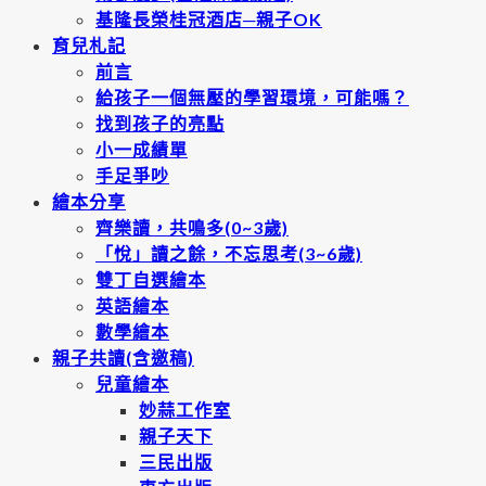
基隆長榮桂冠酒店─親子OK
育兒札記
前言
給孩子一個無壓的學習環境，可能嗎？
找到孩子的亮點
小一成績單
手足爭吵
繪本分享
齊樂讀，共鳴多(0~3歲)
「悅」讀之餘，不忘思考(3~6歲)
雙丁自選繪本
英語繪本
數學繪本
親子共讀(含邀稿)
兒童繪本
妙蒜工作室
親子天下
三民出版