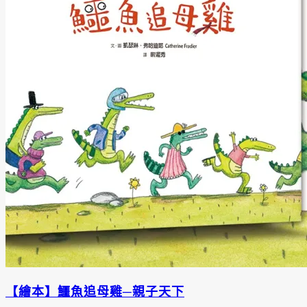
【繪本】鱷魚追母雞─親子天下