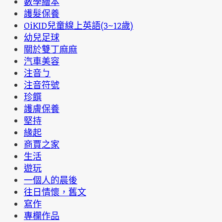
數學繪本
護髮保養
OiKID兒童線上英語(3~12歲)
幼兒足球
關於雙丁麻麻
汽車美容
注音ㄅ
注音符號
珍饌
護膚保養
堅持
緣起
商賈之家
生活
遊玩
一個人的晨後
往日情懷，舊文
寫作
專欄作品