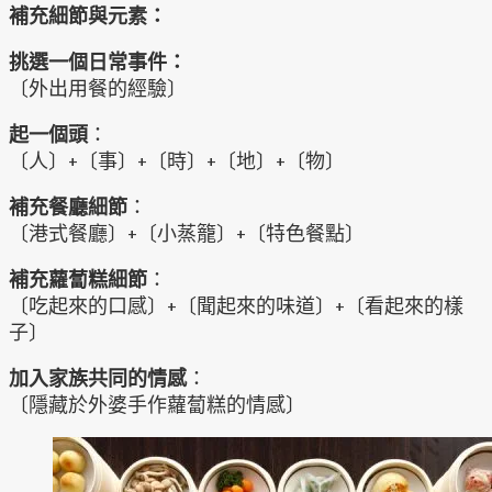
補充細節與元素：
挑選一個日常事件：
〔外出用餐的經驗〕
起一個頭
：
〔人〕+〔事〕+〔時〕+〔地〕+〔物〕
補充餐廳細節
：
〔港式餐廳〕+〔小蒸籠〕+〔特色餐點〕
補充蘿蔔糕細節
：
〔吃起來的口感〕+〔聞起來的味道〕+〔看起來的樣
子〕
加入家族共同的情感
：
〔隱藏於外婆手作蘿蔔糕的情感〕