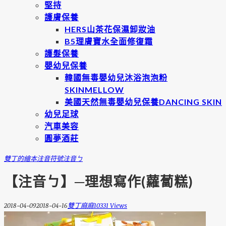
堅持
護膚保養
HERS山茶花保濕卸妝油
B5理膚寶水全面修復霜
護髮保養
嬰幼兒保養
韓國無毒嬰幼兒沐浴泡泡粉
SKINMELLOW
美國天然無毒嬰幼兒保養DANCING SKIN
幼兒足球
汽車美容
圓夢酒莊
雙丁的繪本
注音符號
注音ㄅ
【注音ㄅ】─理想寫作(蘿蔔糕)
2018-04-09
2018-04-16
雙丁麻麻
10331 Views