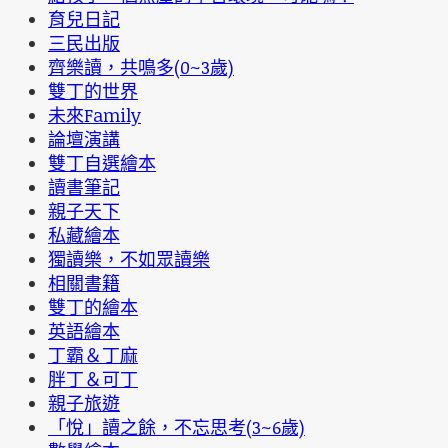
育兒日記
三民出版
齊樂讀，共鳴多(0~3歲)
雙丁的世界
未來Family
論壇演講
雙丁自選繪本
讀書筆記
親子天下
私藏繪本
獨讀樂，不如眾讀樂
相關書籍
雙丁的繪本
英語繪本
丁霸＆丁麻
胖丁＆可丁
親子旅遊
「悅」讀之餘，不忘思考(3~6歲)