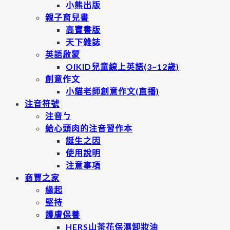
小熊出版
親子育兒書
高寶書版
天下雜誌
英語啟蒙
OIKID兒童線上英語(3~12歲)
創意作文
小貓老師創意作文(直播)
注音符號
注音ㄅ
給心頭肉的注音習作本
誕生之因
使用說明
注意事項
商賈之家
緣起
堅持
護膚保養
HERS山茶花保濕卸妝油