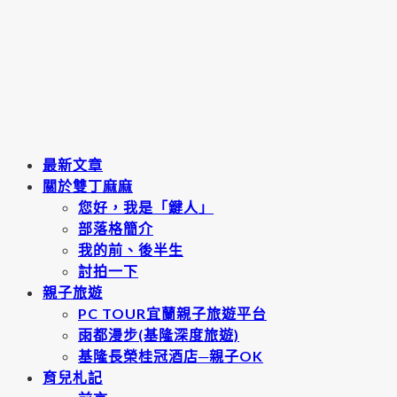
最新文章
關於雙丁麻麻
您好，我是「鍵人」
部落格簡介
我的前、後半生
討拍一下
親子旅遊
PC TOUR宜蘭親子旅遊平台
雨都漫步(基隆深度旅遊)
基隆長榮桂冠酒店─親子OK
育兒札記