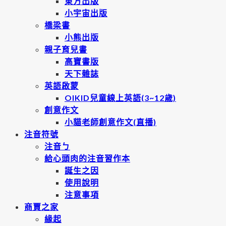
東方出版
小宇宙出版
橋梁書
小熊出版
親子育兒書
高寶書版
天下雜誌
英語啟蒙
OIKID兒童線上英語(3~12歲)
創意作文
小貓老師創意作文(直播)
注音符號
注音ㄅ
給心頭肉的注音習作本
誕生之因
使用說明
注意事項
商賈之家
緣起