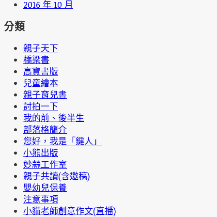
2016 年 10 月
分類
親子天下
橋梁書
高寶書版
兒童繪本
親子育兒書
討拍一下
我的前、後半生
部落格簡介
您好，我是「鍵人」
小熊出版
妙蒜工作室
親子共讀(含邀稿)
嬰幼兒保養
注意事項
小貓老師創意作文(直播)