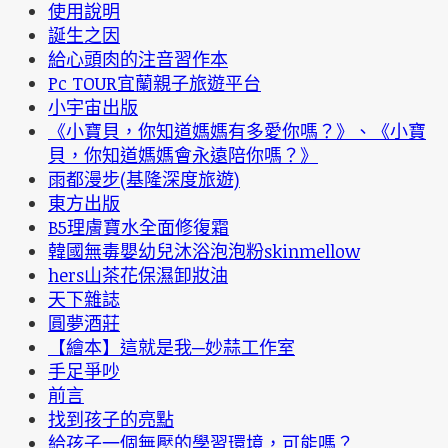
使用說明
誕生之因
給心頭肉的注音習作本
Pc TOUR宜蘭親子旅遊平台
小宇宙出版
《小寶貝，你知道媽媽有多愛你嗎？》、《小寶
貝，你知道媽媽會永遠陪你嗎？》
雨都漫步(基隆深度旅遊)
東方出版
B5理膚寶水全面修復霜
韓國無毒嬰幼兒沐浴泡泡粉skinmellow
hers山茶花保濕卸妝油
天下雜誌
圓夢酒莊
【繪本】這就是我─妙蒜工作室
手足爭吵
前言
找到孩子的亮點
給孩子一個無壓的學習環境，可能嗎？