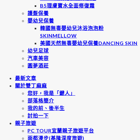
B5理膚寶水全面修復霜
護髮保養
嬰幼兒保養
韓國無毒嬰幼兒沐浴泡泡粉
SKINMELLOW
美國天然無毒嬰幼兒保養DANCING SKIN
幼兒足球
汽車美容
圓夢酒莊
最新文章
關於雙丁麻麻
您好，我是「鍵人」
部落格簡介
我的前、後半生
討拍一下
親子旅遊
PC TOUR宜蘭親子旅遊平台
雨都漫步(基隆深度旅遊)