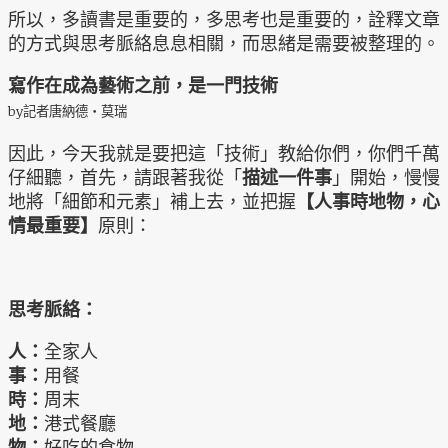
所以，多讀書是重要的，多思考也是重要的，詮釋文章
的方式與思考脈絡息息相關，而思緒是需要被整理的。
寫作在成為藝術之前，是一門技術
by記者唐納德‧莫瑞
因此，今天我就是要把這「技術」教給你們，你們千萬
仔細聽，首先，請跟著我從「
描述一件事
」開始，慢慢
地將「細節和元素」補上去，並把握
【人事時地物，心
情最重要】
原則：
思考脈絡：
人：
全家人
事：
用餐
時：
周末
地：
港式餐廳
物：
好吃的食物