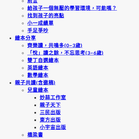
前言
給孩子一個無壓的學習環境，可能嗎？
找到孩子的亮點
小一成績單
手足爭吵
繪本分享
齊樂讀，共鳴多(0~3歲)
「悅」讀之餘，不忘思考(3~6歲)
雙丁自選繪本
英語繪本
數學繪本
親子共讀(含邀稿)
兒童繪本
妙蒜工作室
親子天下
三民出版
東方出版
小宇宙出版
橋梁書