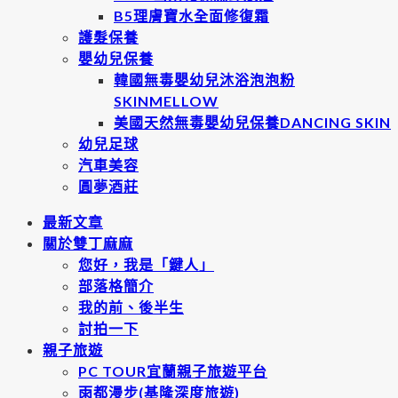
B5理膚寶水全面修復霜
護髮保養
嬰幼兒保養
韓國無毒嬰幼兒沐浴泡泡粉
SKINMELLOW
美國天然無毒嬰幼兒保養DANCING SKIN
幼兒足球
汽車美容
圓夢酒莊
最新文章
關於雙丁麻麻
您好，我是「鍵人」
部落格簡介
我的前、後半生
討拍一下
親子旅遊
PC TOUR宜蘭親子旅遊平台
雨都漫步(基隆深度旅遊)