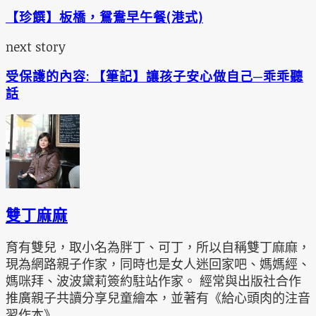
【珍饌】板橋，鴛鴦早午餐(港式)
next story
受保護的內容: 【筆記】讓孩子安心做自己─乖乖聽
話
雙丁麻麻
育有雙兒，取小名為胖丁、可丁，所以自稱雙丁麻麻，
現為網路親子作家，同時也是女人迷回家吧、媽媽經、
媽咪拜、波波黛莉簽約駐站作家。 經常與出版社合作
推廣親子共讀分享兒童繪本，並著有《給心頭肉的注音
習作本》