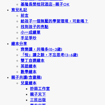
基隆長榮桂冠酒店─親子OK
育兒札記
前言
給孩子一個無壓的學習環境，可能嗎？
找到孩子的亮點
小一成績單
手足爭吵
繪本分享
齊樂讀，共鳴多(0~3歲)
「悅」讀之餘，不忘思考(3~6歲)
雙丁自選繪本
英語繪本
數學繪本
親子共讀(含邀稿)
兒童繪本
妙蒜工作室
親子天下
三民出版