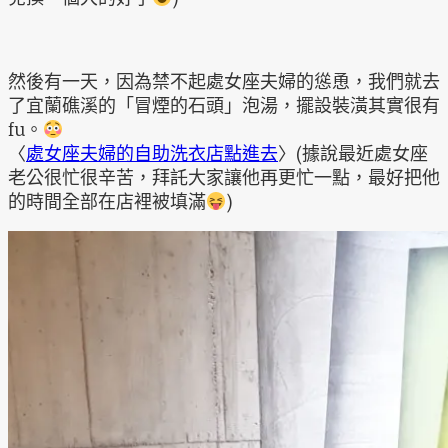
然後有一天，因為禁不起處女座夫婦的慫恿，我們就去
了宜蘭礁溪的「冒煙的石頭」泡湯，擺設裝潢其實很有
fu。
〈
處女座夫婦的自助洗衣店點進去
〉(據說最近處女座
老公很忙很辛苦，拜託大家讓他再更忙一點，最好把他
的時間全部在店裡被填滿
)