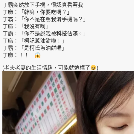
丁霸突然放下手機，很認真看著我
丁麻：「幹嘛，你要吃嗎？」
丁霸：「你不是在罵我滑手機嗎？」
丁麻：「我沒有啊」
丁霸：「你不是說我被
科技
佔滿。」
丁麻：「柯記蔥油餅啦！」
丁霸：「是柯氏蔥油餅喔」
丁麻：！！！
(老夫老妻的生活情趣，可能就這樣了
)