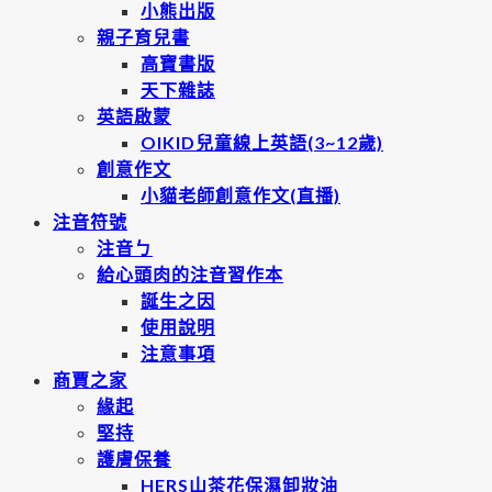
小熊出版
親子育兒書
高寶書版
天下雜誌
英語啟蒙
OIKID兒童線上英語(3~12歲)
創意作文
小貓老師創意作文(直播)
注音符號
注音ㄅ
給心頭肉的注音習作本
誕生之因
使用說明
注意事項
商賈之家
緣起
堅持
護膚保養
HERS山茶花保濕卸妝油