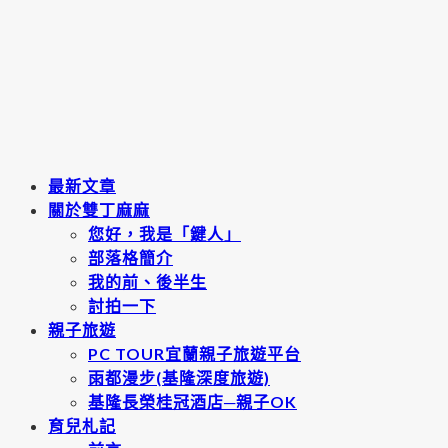
最新文章
關於雙丁麻麻
您好，我是「鍵人」
部落格簡介
我的前、後半生
討拍一下
親子旅遊
PC TOUR宜蘭親子旅遊平台
雨都漫步(基隆深度旅遊)
基隆長榮桂冠酒店─親子OK
育兒札記