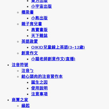
東方出版
小宇宙出版
橋梁書
小熊出版
親子育兒書
高寶書版
天下雜誌
英語啟蒙
OIKID兒童線上英語(3~12歲)
創意作文
小貓老師創意作文(直播)
注音符號
注音ㄅ
給心頭肉的注音習作本
誕生之因
使用說明
注意事項
商賈之家
緣起