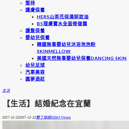
堅持
護膚保養
HERS山茶花保濕卸妝油
B5理膚寶水全面修復霜
護髮保養
嬰幼兒保養
韓國無毒嬰幼兒沐浴泡泡粉
SKINMELLOW
美國天然無毒嬰幼兒保養DANCING SKIN
幼兒足球
汽車美容
圓夢酒莊
生活
【生活】結婚紀念在宜蘭
2017-12-21
2017-12-22
雙丁麻麻
10269 Views