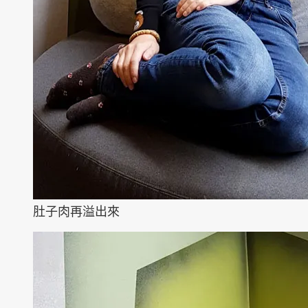
肚子肉再溢出來