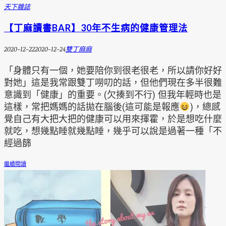
天下雜誌
【丁麻讀書BAR】30年不生病的健康管理法
2020-12-22
2020-12-24
雙丁麻麻
「身體只有一個，她要陪你到很老很老，所以請你好好
對她」這是我常跟雙丁嘮叨的話，但他們現在多半很難
意識到「健康」的重要。(欠揍到不行) 但我年輕時也是
這樣，常把媽媽的話拋在腦後(這可能是報應
)，總感
覺自己有大把大把的健康可以用來揮霍，於是想吃什麼
就吃，想幾點睡就幾點睡，幾乎可以說是過著一種「不
經過篩
繼續閱讀