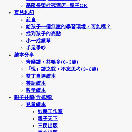
基隆長榮桂冠酒店─親子OK
育兒札記
前言
給孩子一個無壓的學習環境，可能嗎？
找到孩子的亮點
小一成績單
手足爭吵
繪本分享
齊樂讀，共鳴多(0~3歲)
「悅」讀之餘，不忘思考(3~6歲)
雙丁自選繪本
英語繪本
數學繪本
親子共讀(含邀稿)
兒童繪本
妙蒜工作室
親子天下
三民出版