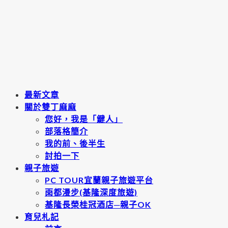
最新文章
關於雙丁麻麻
您好，我是「鍵人」
部落格簡介
我的前、後半生
討拍一下
親子旅遊
PC TOUR宜蘭親子旅遊平台
雨都漫步(基隆深度旅遊)
基隆長榮桂冠酒店─親子OK
育兒札記