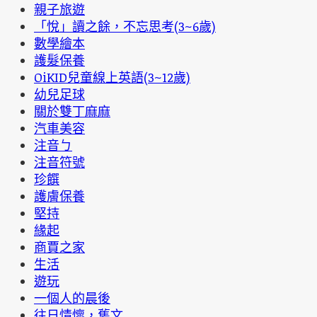
親子旅遊
「悅」讀之餘，不忘思考(3~6歲)
數學繪本
護髮保養
OiKID兒童線上英語(3~12歲)
幼兒足球
關於雙丁麻麻
汽車美容
注音ㄅ
注音符號
珍饌
護膚保養
堅持
緣起
商賈之家
生活
遊玩
一個人的晨後
往日情懷，舊文