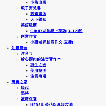
小熊出版
親子育兒書
高寶書版
天下雜誌
英語啟蒙
OIKID兒童線上英語(3~12歲)
創意作文
小貓老師創意作文(直播)
注音符號
注音ㄅ
給心頭肉的注音習作本
誕生之因
使用說明
注意事項
商賈之家
緣起
堅持
護膚保養
HERS山茶花保濕卸妝油