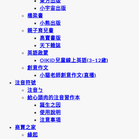
東方出版
小宇宙出版
橋梁書
小熊出版
親子育兒書
高寶書版
天下雜誌
英語啟蒙
OIKID兒童線上英語(3~12歲)
創意作文
小貓老師創意作文(直播)
注音符號
注音ㄅ
給心頭肉的注音習作本
誕生之因
使用說明
注意事項
商賈之家
緣起