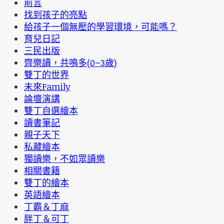
前言
找到孩子的亮點
給孩子一個無壓的學習環境，可能嗎？
育兒日記
三民出版
齊樂讀，共鳴多(0~3歲)
雙丁的世界
未來Family
論壇演講
雙丁自選繪本
讀書筆記
親子天下
私藏繪本
獨讀樂，不如眾讀樂
相關書籍
雙丁的繪本
英語繪本
丁霸＆丁麻
胖丁＆可丁