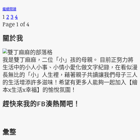
繼續閱讀
1
2
3
4
Page 1 of 4
關於我
我是雙丁麻麻，二位「小」孩的母親。 目前正努力將
生活中的小人小事、小情小愛化做文字紀錄，在看似漫
長無比的「小」人生裡，藉著親子共讀讓我們母子三人
的生活增添許多滋味！希望有更多人能夠一起加入【繪
本x生活x幸福】的愉悅氛圍！
趕快來我的FB湊熱鬧吧！
彙整