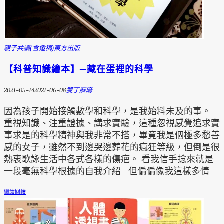
親子共讀(含邀稿)
東方出版
【科普知識繪本】─藏在蛋裡的科學
2021-05-14
2021-06-08
雙丁麻麻
因為孩子開始接觸數學和科學，是我始料未及的事。
重視知識、注重證據、講求實驗，這種忽視感覺追求實
事求是的科學精神與我非常不搭，畢竟我是個極多愁善
感的女子，雖然不到邊哭邊葬花的瘋狂等級，但倒是很
熱衷歌詠生活中各式各樣的傷疤。 看我信手捻來就是
一段毫無科學根據的自我介紹 但偏偏像我這樣多情
繼續閱讀