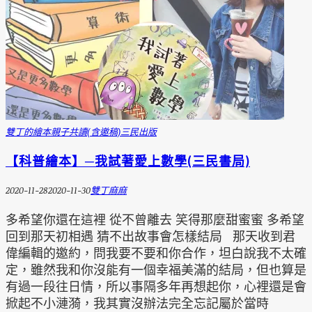
雙丁的繪本
親子共讀(含邀稿)
三民出版
【科普繪本】─我試著愛上數學(三民書局)
2020-11-28
2020-11-30
雙丁麻麻
多希望你還在這裡 從不曾離去 笑得那麼甜蜜蜜 多希望
回到那天初相遇 猜不出故事會怎樣結局 那天收到君
偉編輯的邀約，問我要不要和你合作，坦白說我不太確
定，雖然我和你沒能有一個幸福美滿的結局，但也算是
有過一段往日情，所以事隔多年再想起你，心裡還是會
掀起不小漣漪，我其實沒辦法完全忘記屬於當時