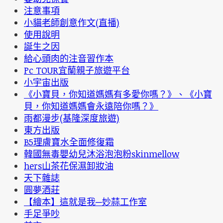
注意事項
小貓老師創意作文(直播)
使用說明
誕生之因
給心頭肉的注音習作本
Pc TOUR宜蘭親子旅遊平台
小宇宙出版
《小寶貝，你知道媽媽有多愛你嗎？》、《小寶
貝，你知道媽媽會永遠陪你嗎？》
雨都漫步(基隆深度旅遊)
東方出版
B5理膚寶水全面修復霜
韓國無毒嬰幼兒沐浴泡泡粉skinmellow
hers山茶花保濕卸妝油
天下雜誌
圓夢酒莊
【繪本】這就是我─妙蒜工作室
手足爭吵