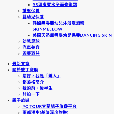
B5理膚寶水全面修復霜
護髮保養
嬰幼兒保養
韓國無毒嬰幼兒沐浴泡泡粉
SKINMELLOW
美國天然無毒嬰幼兒保養DANCING SKIN
幼兒足球
汽車美容
圓夢酒莊
最新文章
關於雙丁麻麻
您好，我是「鍵人」
部落格簡介
我的前、後半生
討拍一下
親子旅遊
PC TOUR宜蘭親子旅遊平台
雨都漫步(基隆深度旅遊)