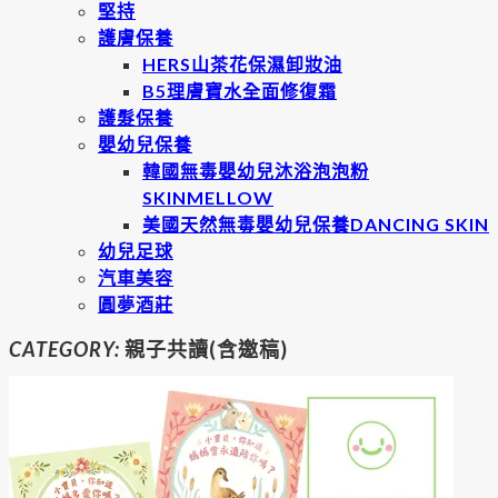
堅持
護膚保養
HERS山茶花保濕卸妝油
B5理膚寶水全面修復霜
護髮保養
嬰幼兒保養
韓國無毒嬰幼兒沐浴泡泡粉
SKINMELLOW
美國天然無毒嬰幼兒保養DANCING SKIN
幼兒足球
汽車美容
圓夢酒莊
CATEGORY:
親子共讀(含邀稿)