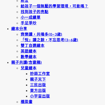
前言
給孩子一個無壓的學習環境，可能嗎？
找到孩子的亮點
小一成績單
手足爭吵
繪本分享
齊樂讀，共鳴多(0~3歲)
「悅」讀之餘，不忘思考(3~6歲)
雙丁自選繪本
英語繪本
數學繪本
親子共讀(含邀稿)
兒童繪本
妙蒜工作室
親子天下
三民出版
東方出版
小宇宙出版
橋梁書